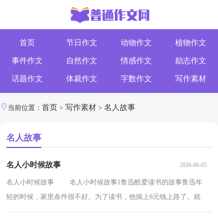
首页
节日作文
动物作文
植物作文
事件作文
自然作文
情感作文
励志作文
话题作文
体裁作文
字数作文
写作素材
首页
写作素材
名人故事
当前位置：
>
>
名人故事
名人小时候故事
2026-06-05
名人小时候故事 名人小时候故事1鲁迅酷爱读书的故事鲁迅年
轻的时候，家里条件很不好。为了读书，他揣上8元钱上路了。就
这8元钱，还是母亲多方设法为他张罗来的。在南京，他...