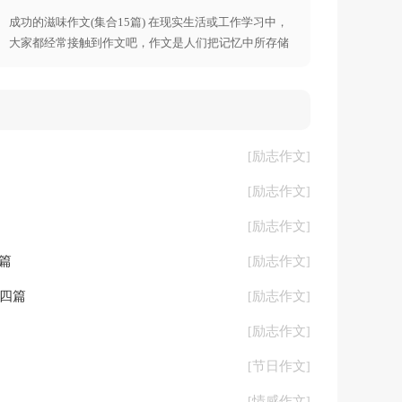
成功的滋味作文(集合15篇) 在现实生活或工作学习中，
大家都经常接触到作文吧，作文是人们把记忆中所存储
详情
的有关知识、经验和思想用书面形式表...【
】
励志作文
[
]
励志作文
[
]
励志作文
[
]
篇
励志作文
[
]
字四篇
励志作文
[
]
励志作文
[
]
节日作文
[
]
情感作文
[
]