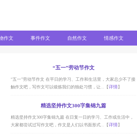
物作文
事件作文
自然作文
情感作文
“五一”劳动节作文
“五一”劳动节作文 在平日的学习、工作和生活里，大家总少不了接
详情
触作文吧，写作文可以锻炼我们的独处习惯，让...【
】
精选坚持作文300字集锦九篇
精选坚持作文300字集锦九篇 在日复一日的学习、工作或生活中，
详情
大家都尝试过写作文吧，作文是人们以书面形式...【
】