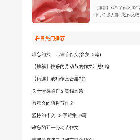
【推荐】成功的作文400
中，许多人都写过作文吧
围绕同一主题作深入阐述，
情
】
栏目热门推荐
难忘的六一儿童节作文(合集15篇)
【推荐】快乐的劳动节的作文汇总9篇
【精选】成功作文合集7篇
关于情感的作文集锦五篇
有意义的植树节作文
坚持的作文300字锦集10篇
难忘的五一劳动节作文
失败是成功之母作文精选15篇