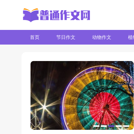
首页
节日作文
动物作文
植
字数作文
写作素材