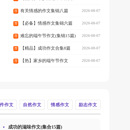
有关情感的作文集锦八篇
2026-08-07
荐
【必备】情感作文集锦六篇
2026-08-07
荐
难忘的端午节作文(集锦15篇)
2026-08-07
荐
【精品】成功作文合集8篇
2026-08-07
荐
【热】家乡的端午节作文
2026-08-07
荐
件作文
自然作文
情感作文
励志作文
成功的滋味作文(集合15篇)