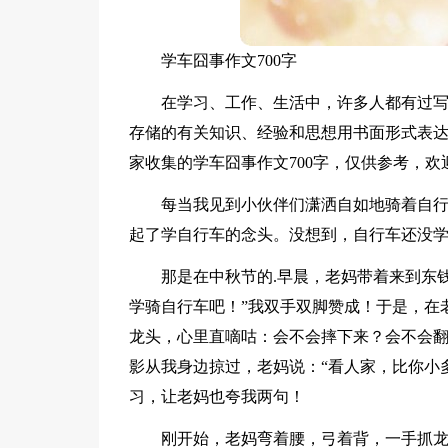
学车囧事作文700字
在学习、工作、生活中，许多人都有过
存储的有关知识、经验和思想用书面形式表
家收集的学车囧事作文700字，仅供参考，欢
每当我见到小伙伴们潇洒自如地骑着自
起了学自行车的念头。没想到，自行车还没
那是在中秋节的.早晨，老妈带着来到东
学骑自行车吧！”我双手双脚赞成！于是，在
龙头，心里直嘀咕：会不会摔下来？会不会
影从我身边掠过，老妈说：“看人家，比你小
习，让老妈也夸我两句！
刚开始，老妈弯着腰，弓着背，一手抓