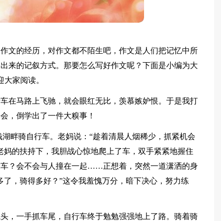
写作文的经历，对作文都不陌生吧，作文是人们把记忆中所
达出来的记叙方式。那要怎么写好作文呢？下面是小编为大
迎大家阅读。
行车在马路上飞驰，就会眼红无比，羡慕嫉妒恨。于是我打
学会，倒学出了一件大糗事！
钱湖畔骑自行车。老妈说：“趁着清晨人烟稀少，抓紧机会
老妈的扶持下，我胆战心惊地爬上了车，双手紧紧地握住
翻车？会不会与人撞在一起……正想着，突然一道潇洒的身
多了，骑得多好？”这令我羞愧万分，暗下决心，努力练
龙头，一手抓车尾，自行车终于勉勉强强地上了路。骑着骑