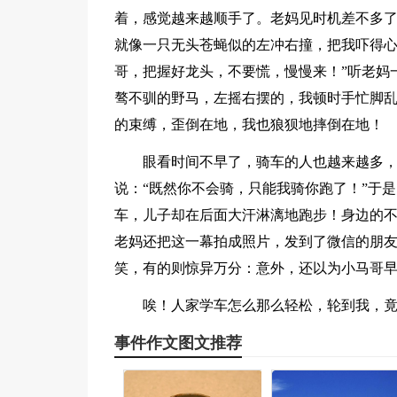
着，感觉越来越顺手了。老妈见时机差不多
就像一只无头苍蝇似的左冲右撞，把我吓得心
哥，把握好龙头，不要慌，慢慢来！”听老妈
骜不驯的野马，左摇右摆的，我顿时手忙脚
的束缚，歪倒在地，我也狼狈地摔倒在地！
眼看时间不早了，骑车的人也越来越多
说：“既然你不会骑，只能我骑你跑了！”于
车，儿子却在后面大汗淋漓地跑步！身边的
老妈还把这一幕拍成照片，发到了微信的朋
笑，有的则惊异万分：意外，还以为小马哥
唉！人家学车怎么那么轻松，轮到我，
事件作文图文推荐