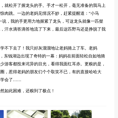
了，就松开了握龙头的手。手才一松开，毫无准备的我马上
惊肉跳。一边的老妈见情况不妙，赶紧提醒道：“小马
一说，我的手更用力地握紧了龙头，可这龙头就像一匹桀
乱，汗水滴答滴答地流了下来，最后这匹野马还是挣脱了我
，学不下去了！我只好灰溜溜地让老妈骑上了车。老妈
是，东钱湖边出现了奇特的一幕：妈妈在前面轻松自如地骑
不少游客都投来诧异的目光，看得我面红耳赤。更糗的是，
友圈，惹得老妈的朋友们个个取笑不已，有的直接哈哈大
早学会了……
竟然如此困难，还糗到了极点！