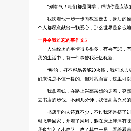
“别客气！咱们都是同学，帮助你是应该
我扶着他一步一步向教室走去，身后的
个人都愿意献出一颗爱心，那么世界是多么
一件令我难忘的事作文5
人生经历的事情很多很多，有喜有悲，
我的生活中，有一件事使我记忆犹新。
“哈哈，好不容易省够20块钱，我可以
们来说是不值一提的。但对我而言，这里可
我拿着钱，在路上兴高采烈的走着，突
去书店的步伐。不到几分钟，我便高高兴兴
书店里的人还真不少，不过我还是挤了
就飞奔回家，开着了风扇，躺在床上津津有
我也加入了小虎队，成了其中一员。看着看