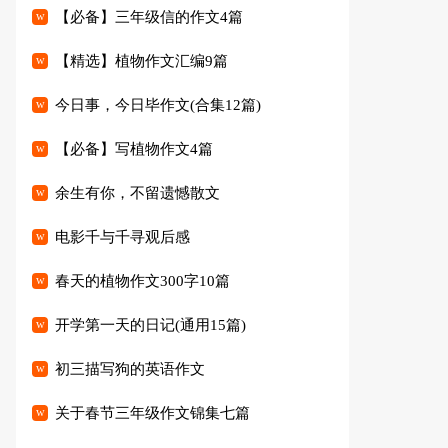
【必备】三年级信的作文4篇
【精选】植物作文汇编9篇
今日事，今日毕作文(合集12篇)
【必备】写植物作文4篇
余生有你，不留遗憾散文
电影千与千寻观后感
春天的植物作文300字10篇
开学第一天的日记(通用15篇)
初三描写狗的英语作文
关于春节三年级作文锦集七篇