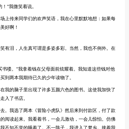
的！”我微笑着说。
操场上传来同学们的欢声笑语，我在心里默默地想：如果每
地美好啊！
有笑有泪，人生真可谓是多姿多彩。当然，我也不例外。在
去买书喽。”我拿着钱在父母面前炫耀着。我知道这些钱对他
以买到两本我期待已久的少年读物了。
然在我的脑子里出现了许多五颜六色的图书。这使我加快了
的走入了书店。
进去。我选了两本《冒险小虎队》然后来到付款区，付了款
味的阅读起来。我看着书，一会儿激动，一会儿惊怕。仿佛
着我不知不觉的睡着了。不一阵子，我进入了梦乡。接着我