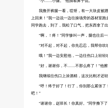
“小……小腿。”他抽着鼻子说。
我撸开裤腿一看，哎呀，有一大块皮被蹭
上回来！”我一边说一边往操场旁的器材室跑
同学跑去，到了，我松了口气，把东西拿了
“啊，！疼！”同学惨叫一声，腿也往后
“对不起，对不起，你先忍忍，我帮你吹
哦！”我一边安慰他，一边往伤口上轻轻
“好，谢谢你，不……不那么疼了！”他
我继续往伤口上涂酒精，这次比刚才还
“呼！终于好了！行了，你别那么紧张了
吧！”
“谢谢你，赵班长！你真好。”同学撸下