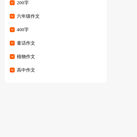
200字
六年级作文
400字
童话作文
植物作文
高中作文