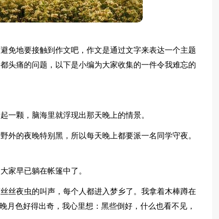
可避免地要接触到作文吧，作文是通过文字来表达一个主题
人都头痛的问题，以下是小编为大家收集的一件令我难忘的
捡起一颗，脑海里就浮现出那天晚上的情景。
于野外的夜晚特别黑，所以每天晚上都要派一名同学守夜。
，大家早已躺在帐篷中了。
有丝丝夜虫的叫声，每个人都进入梦乡了。我拿着木棒蹲在
今晚月色好得出奇，我心里想：黑些倒好，什么也看不见，