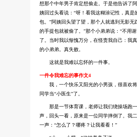
想那个中年男子肯定想偷走。于是他告诉了阿
姨回过头看说：“呀！看我这糊涂记性，真是
包。”阿姨回头望了望，那个人就逃到无影无
的手提包就被偷了。”那个小弟弟说：“不用
了。当时我以惭愧万分，在怪责我自己：我
的小弟弟。真失败。
这就是我难以忘怀的一件事。
一件令我难忘的事作文4
我，一个快乐又阳光的小男孩，很喜欢
同学当“小医生”了。
那是一节体育课，老师让我们绕操场跑一
声，回头一看，原来是一位同学摔倒了。我
一声：“怎么了？哪疼？让我看看！”