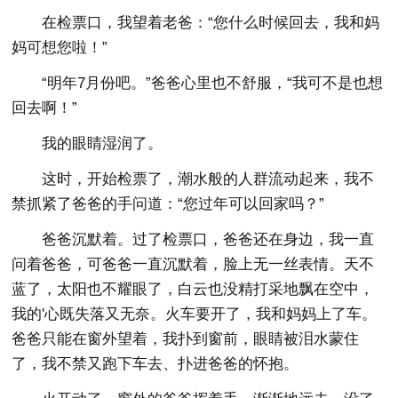
在检票口，我望着老爸：“您什么时候回去，我和妈
妈可想您啦！”
“明年7月份吧。”爸爸心里也不舒服，“我可不是也想
回去啊！”
我的眼睛湿润了。
这时，开始检票了，潮水般的人群流动起来，我不
禁抓紧了爸爸的手问道：“您过年可以回家吗？”
爸爸沉默着。过了检票口，爸爸还在身边，我一直
问着爸爸，可爸爸一直沉默着，脸上无一丝表情。天不
蓝了，太阳也不耀眼了，白云也没精打采地飘在空中，
我的'心既失落又无奈。火车要开了，我和妈妈上了车。
爸爸只能在窗外望着，我扑到窗前，眼睛被泪水蒙住
了，我不禁又跑下车去、扑进爸爸的怀抱。