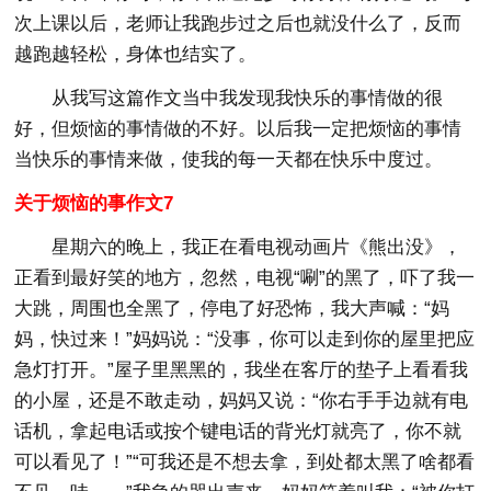
次上课以后，老师让我跑步过之后也就没什么了，反而
越跑越轻松，身体也结实了。
从我写这篇作文当中我发现我快乐的事情做的很
好，但烦恼的事情做的不好。以后我一定把烦恼的事情
当快乐的事情来做，使我的每一天都在快乐中度过。
关于烦恼的事作文7
星期六的晚上，我正在看电视动画片《熊出没》，
正看到最好笑的地方，忽然，电视“唰”的黑了，吓了我一
大跳，周围也全黑了，停电了好恐怖，我大声喊：“妈
妈，快过来！”妈妈说：“没事，你可以走到你的屋里把应
急灯打开。”屋子里黑黑的，我坐在客厅的垫子上看看我
的小屋，还是不敢走动，妈妈又说：“你右手手边就有电
话机，拿起电话或按个键电话的背光灯就亮了，你不就
可以看见了！”“可我还是不想去拿，到处都太黑了啥都看