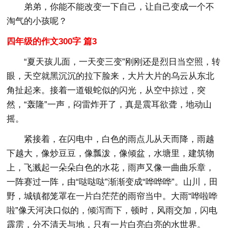
弟弟，你能不能改变一下自己，让自己变成一个不
淘气的小孩呢？
四年级的作文300字 篇3
“夏天孩儿面，一天变三变”刚刚还是烈日当空照，转
眼，天空就黑沉沉的拉下脸来，大片大片的乌云从东北
角扯起来。接着一道银蛇似的闪光，从空中掠过，突
然，“轰隆”一声，闷雷炸开了，真是震耳欲聋，地动山
摇。
紧接着，在闪电中，白色的雨点儿从天而降，雨越
下越大，像炒豆豆，像瓢泼，像倾盆，水塘里，建筑物
上，飞溅起一朵朵白色的水花，雨声又像一曲曲乐章，
一阵赛过一阵，由“哒哒哒”渐渐变成“哗哗哗”。山川，田
野，城镇都笼罩在一片白茫茫的雨帘当中。大雨“哗啦哗
啦”像天河决口似的，倾泻而下，顿时，风雨交加，闪电
霹雳，分不清天与地，只有一片白亮白亮的水世界。