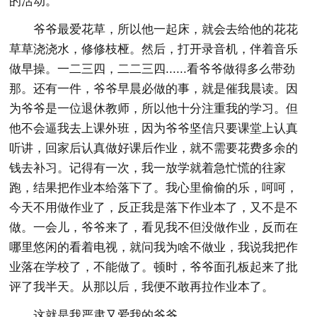
的活动。
爷爷最爱花草，所以他一起床，就会去给他的花花
草草浇浇水，修修枝桠。然后，打开录音机，伴着音乐
做早操。一二三四，二二三四......看爷爷做得多么带劲
那。还有一件，爷爷早晨必做的事，就是催我晨读。因
为爷爷是一位退休教师，所以他十分注重我的学习。但
他不会逼我去上课外班，因为爷爷坚信只要课堂上认真
听讲，回家后认真做好课后作业，就不需要花费多余的
钱去补习。记得有一次，我一放学就着急忙慌的往家
跑，结果把作业本给落下了。我心里偷偷的乐，呵呵，
今天不用做作业了，反正我是落下作业本了，又不是不
做。一会儿，爷爷来了，看见我不但没做作业，反而在
哪里悠闲的看着电视，就问我为啥不做业，我说我把作
业落在学校了，不能做了。顿时，爷爷面孔板起来了批
评了我半天。从那以后，我便不敢再拉作业本了。
这就是我严肃又爱我的爷爷。