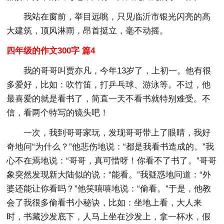
我站在窗前，举目远眺，只见临沂市银光闪亮的高
大建筑，顶风淋雨，昂首挺立，毫不动摇。
四年级的作文300字 篇4
我的哥哥叫贾亦凡，今年13岁了，上初一。他有很
多爱好，比如：吹竹笛，打乒乓球、游泳等。不过，他
最喜爱的就是看书了，简直一天不看书就特别难受。不
信，看两个特写的镜头吧！
一次，我到哥哥家玩，发现哥哥带上了眼睛，我好
奇地问“为什么？”他悲伤地说：“都是我看书造成的。”我
心不在焉地说：“哥哥，真可惜呀！你看不了书了。”哥哥
象突然发现新大陆似的说：“能看。”我疑惑地问道：“外
婆还能让你看吗？”他笑嘻嘻地说：“偷看。”于是，他教
会了我很多偷看书小秘诀，比如：坐地上看，大人来
时，书藏沙发底下，人马上坐在沙发上，拿一杯水，假