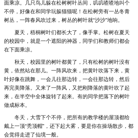
面乘凉。几只鸟儿躲在松树树叶丛间，叽叽喳喳地叫个
不停，好像在和同学玩躲猫猫呢！在松树旁有一丛冬青
树丛，一阵春风吹过来，树丛的树叶就“沙沙”地响。
夏天，梧桐树叶们都长大了，像手掌。松树在夏天
的校园中，就是一个遮阳的神器，同学们和教师们都会
在下面乘凉。
秋天，校园里的树叶都黄了，只有松树的树叶没有
黄，依然站在那儿。一阵风吹来，把黄叶吹落下来，黄
叶好像在跳舞，一会儿往那边转，一会往那边转，然后
再完美降落。又来了一阵风，又把刚降落的黄叶吹了起
来，在半空中全体旋转了起来。有的同学把落下的树叶
做成标本。
冬天，大雪下个不停，把所有的教学楼的屋顶都给
戴上一顶“秃顶帽”，还下起大雾，要是你在操场散步，都
会觉得走进了仙境一般。