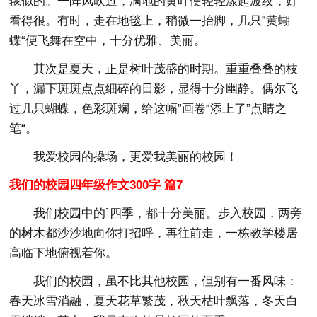
毯似的。一阵风吹过，满地的黄叶便轻轻漾起波纹，好
看得很。有时，走在地毯上，稍微一抬脚，几只”黄蝴
蝶“便飞舞在空中，十分优雅、美丽。
其次是夏天，正是树叶茂盛的时期。重重叠叠的枝
丫，漏下斑斑点点细碎的日影，显得十分幽静。偶尔飞
过几只蝴蝶，色彩斑斓，给这幅”画卷“添上了”点睛之
笔“。
我爱校园的操场，更爱我美丽的校园！
我们的校园四年级作文300字 篇7
我们校园中的`四季，都十分美丽。步入校园，两旁
的树木都沙沙地向你打招呼，再往前走，一栋教学楼居
高临下地俯视着你。
我们的校园，虽不比其他校园，但别有一番风味：
春天冰雪消融，夏天花草繁茂，秋天枯叶飘落，冬天白