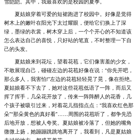
雪皑皑。其中，我最喜欢的是校园的夏季。
夏姑娘穿着可爱的短裙跑进了校园中。好像是觉得
树木上的嫩叶在阳光下太过耀眼，便给它们换上了深
绿，墨绿的衣裳，树木穿上后，一个个开心的不知道该
怎么表达自己的喜悦，只好站的笔直，不时整理一下自
己的头发。
夏姑娘来到花坛，望着花苞，它们像害羞的少女，
不敢展现自己，碰碰左边的花苞好像在说：“你先开吧，
那么多人，我害怕!”左边的花苞轻轻晃了晃，像在拒绝。
夏姑娘看不下去了，她对这些花苞低语了一阵，而后又
挥了挥手，几朵花开放了，传来一阵阵醉人的花香，几
个孩子被吸引过来，对着花儿指指点点：“我喜欢红色那
朵”“那朵黄色的真好看”……周围的花苞听了，都争先恐
后地开放，想被人夸奖。夏姑娘被冷落了，但她的嘴角
微微上扬，她蹦蹦跳跳地离开了，我看到，凡是夏姑娘