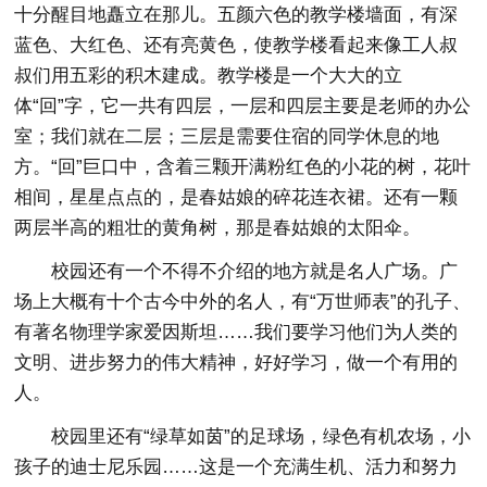
十分醒目地矗立在那儿。五颜六色的教学楼墙面，有深
蓝色、大红色、还有亮黄色，使教学楼看起来像工人叔
叔们用五彩的积木建成。教学楼是一个大大的立
体“回”字，它一共有四层，一层和四层主要是老师的办公
室；我们就在二层；三层是需要住宿的同学休息的地
方。“回”巨口中，含着三颗开满粉红色的小花的树，花叶
相间，星星点点的，是春姑娘的碎花连衣裙。还有一颗
两层半高的粗壮的黄角树，那是春姑娘的太阳伞。
校园还有一个不得不介绍的地方就是名人广场。广
场上大概有十个古今中外的名人，有“万世师表”的孔子、
有著名物理学家爱因斯坦……我们要学习他们为人类的
文明、进步努力的伟大精神，好好学习，做一个有用的
人。
校园里还有“绿草如茵”的足球场，绿色有机农场，小
孩子的迪士尼乐园……这是一个充满生机、活力和努力