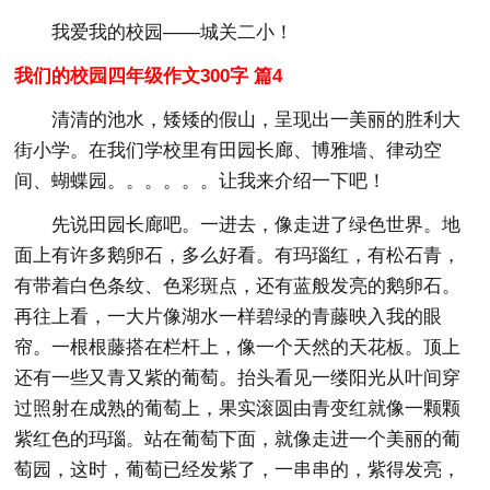
我爱我的校园——城关二小！
我们的校园四年级作文300字 篇4
清清的池水，矮矮的假山，呈现出一美丽的胜利大
街小学。在我们学校里有田园长廊、博雅墙、律动空
间、蝴蝶园。。。。。。让我来介绍一下吧！
先说田园长廊吧。一进去，像走进了绿色世界。地
面上有许多鹅卵石，多么好看。有玛瑙红，有松石青，
有带着白色条纹、色彩斑点，还有蓝般发亮的鹅卵石。
再往上看，一大片像湖水一样碧绿的青藤映入我的眼
帘。一根根藤搭在栏杆上，像一个天然的天花板。顶上
还有一些又青又紫的葡萄。抬头看见一缕阳光从叶间穿
过照射在成熟的葡萄上，果实滚圆由青变红就像一颗颗
紫红色的玛瑙。站在葡萄下面，就像走进一个美丽的葡
萄园，这时，葡萄已经发紫了，一串串的，紫得发亮，