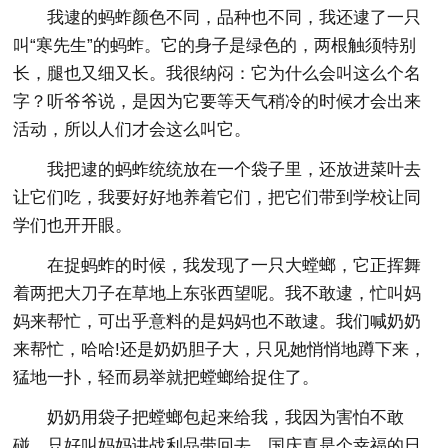
我逮的蚂蚱颜色不同，品种也不同，我还逮了一只
叫“寒先生”的蚂蚱。它的身子是绿色的，两根触须特别
长，腿也又细又长。我很纳闷：它为什么会叫这么个名
字？听爷爷说，是因为它要等天气稍冷的时候才会出来
活动，所以人们才会这么叫它。
我把逮的蚂蚱统统放在一个袋子里，还放进菜叶去
让它们吃，我要好好地养着它们，把它们带到学校让同
学们也开开眼。
在捉蚂蚱的时候，我发现了一只大螳螂，它正挥舞
着两把大刀子在草地上东张西望呢。我不敢逮，忙叫妈
妈来帮忙，可出乎意料的是妈妈也不敢逮。我们喊奶奶
来帮忙，哈哈!还是奶奶胆子大，只见她悄悄地蹲下来，
猛地一扑，轻而易举就把螳螂给捉住了。
奶奶用袋子把螳螂包起来给我，我因为害怕不敢
碰，只好叫妈妈讲战利品带回去，国庆真是个幸福的日