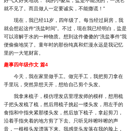
好气又好笑地说：“我的小傻瓜，盐是不能洗的，一洗它
就不见了。而且做人一定要诚实，不能撒谎！”
现在，我已经11岁，四年级了。每当经过厨房，我
就会想起这件“洗盐时间”。不过，现在我已经明白，盐是
可以溶解于水的一种物质。想到这件傻傻的“洗盐事件”我
便偷偷地笑了。童年时的那份纯真和烂漫永远是我记忆
里的一大笔财富。
趣事四年级作文 篇4
今天，我在家里做手工。做完手工，我把剪刀拿在
手里玩，突然异想天开，想给自己剪个头发。
我拿来梳子，模仿理发店里理发师的模样，想用梳
子把头发梳了梳，然后用梳子挑起一缕头发，用左手的
食指和中指夹紧那缕头发，然后放下梳子，拿起剪刀，
沿着手指夹着的地方剪了下去。只听见咔嚓咔嚓的声
音，一根根头发漂落下来。我感觉头发落在我的脸上，