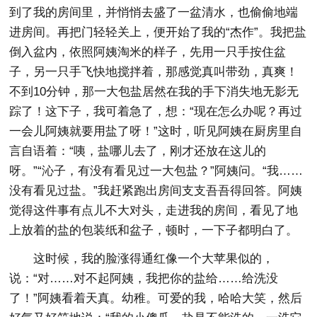
到了我的房间里，并悄悄去盛了一盆清水，也偷偷地端
进房间。再把门轻轻关上，便开始了我的“杰作”。我把盐
倒入盆内，依照阿姨淘米的样子，先用一只手按住盆
子，另一只手飞快地搅拌着，那感觉真叫带劲，真爽！
不到10分钟，那一大包盐居然在我的手下消失地无影无
踪了！这下子，我可着急了，想：“现在怎么办呢？再过
一会儿阿姨就要用盐了呀！”这时，听见阿姨在厨房里自
言自语着：“咦，盐哪儿去了，刚才还放在这儿的
呀。”“沁子，有没有看见过一大包盐？”阿姨问。“我……
没有看见过盐。”我赶紧跑出房间支支吾吾得回答。阿姨
觉得这件事有点儿不大对头，走进我的房间，看见了地
上放着的盐的包装纸和盆子，顿时，一下子都明白了。
这时候，我的脸涨得通红像一个大苹果似的，
说：“对……对不起阿姨，我把你的盐给……给洗没
了！”阿姨看着天真。幼稚。可爱的我，哈哈大笑，然后