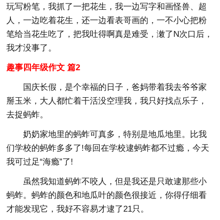
玩写粉笔，我抓了一把花生，我一边写字和画怪兽、超
人，一边吃着花生，还一边看表哥画的，一不小心把粉
笔给当花生吃了，把我吐得啊真是难受，潄了N次口后，
我才没事了。
趣事四年级作文 篇2
国庆长假，是个幸福的日子，爸妈带着我去爷爷家
掰玉米，大人都忙着干活没空理我，我只好找点乐子，
去捉蚂蚱。
奶奶家地里的蚂蚱可真多，特别是地瓜地里。比我
们学校的蚂蚱多多了!每回在学校逮蚂蚱都不过瘾，今天
我可过足“海瘾”了!
虽然我知道蚂蚱不咬人，但是我还是只敢逮那些小
蚂蚱。蚂蚱的颜色和地瓜叶的颜色很接近，你得仔细看
才能发现它，我好不容易才逮了21只。