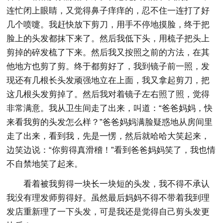
连忙闭上眼睛，又觉得鼻子痒痒的，忍不住一连打了好
几个喷嚏。我赶快放下剪刀，用手不停地摸脸，终于把
脸上的头发都抹下来了。然后我低下头，用梳子把头上
剪掉的碎发梳了下来。然后我又按照之前的方法，在其
他地方也剪了剪。终于都剪好了，我到镜子前一照，发
现还有几根长头发顽强地立在上面，我又拿起剪刀，把
这几根头发剪掉了。然后我对着镜子左右照了照，觉得
非常满意。我从卫生间走了出来，叫道：“爸爸妈妈，快
来看我剪的头发怎么样？”爸爸妈妈满脸疑惑地从房间里
走了出来，看到我，先是一愣，然后就哈哈大笑起来，
边笑边说：“你剪得真滑稽！”看到爸爸妈妈笑了，我也情
不自禁地笑了起来。
看着被我剪得一块长一块短的头发，我不得不承认
我没有理发师剪得好。虽然最后妈妈不得不带着我到理
发店重新理了一下头发，可是我还是觉得自己剪头发更