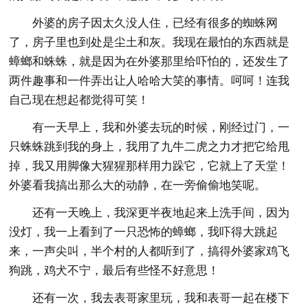
外婆的房子因太久没人住，已经有很多的蜘蛛网
了，房子里也到处是尘土和灰。我现在最怕的东西就是
蟑螂和蛛蛛，就是因为在外婆那里给吓怕的，还发生了
两件趣事和一件弄出让人哈哈大笑的事情。呵呵！连我
自己现在想起都觉得可笑！
有一天早上，我和外婆去玩的时候，刚经过门，一
只蛛蛛跳到我的身上，我用了九牛二虎之力才把它给甩
掉，我又用脚像大猩猩那样用力跺它，它就上了天堂！
外婆看我搞出那么大的动静，在一旁偷偷地笑呢。
还有一天晚上，我深更半夜地起来上洗手间，因为
没灯，我一上看到了一只恐怖的蟑螂，我吓得大跳起
来，一声尖叫，半个村的人都听到了，搞得外婆家鸡飞
狗跳，鸡犬不宁，最后有些怪不好意思！
还有一次，我去表哥家里玩，我和表哥一起在楼下