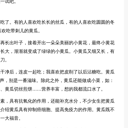
试一试吧。
以吃了。有的人喜欢吃长长的丝瓜，有的人喜欢吃圆圆的冬
喜欢吃带刺儿的黄瓜。
后再长出叶子，接着开出一朵朵美丽的小黄花，最终小黄花
慢长大，渐渐就变成了绿绿的小黄瓜。小黄瓜又细又长，有
镰刀。
洗干净后，连皮一起吃；我喜欢把皮削了以后沾糖吃。黄瓜
响声，别是一番滋味。除此之外，黄瓜还能做成小菜，如：
瓜、黄瓜切丝煎饼……营养丰富，想的我都流口水了。
生素，具有抗氧化的作用，还能补充水分，不少女生把黄瓜
还介绍黄瓜具有抑制癌细胞、提高免疫力的作用。黄瓜既不
的一大福音。