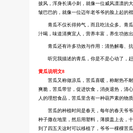
披风，浑身长满小刺，就像一位威风凛凛的
皱巴巴的，就像一位迈年老爷爷的脸上起的
青瓜不仅长得帅气，而且吃法众多。青
汁喝，味道清爽宜人，营养丰富，养生功效
青瓜还有许多功效与作用：清热解毒、
听完我描述的青瓜，你是不是心动了，
黄瓜说明文8
苦瓜又称做凉瓜，苦瓜喜暖，称耐热不
爽脆，苦瓜带甘，促进饮食，消炎退热，清心
人的理想食品，苦瓜里含有一种葫芦素的物
苦瓜的种植时间是春天，每年的春天爷
种子撒在地里，然后用塑料，薄膜盖上去，
到了四五天这时可以移植了，爷爷一棵棵苦瓜