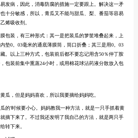
容易发病，因此，消毒防腐的措施一定要跟上。解决这一矛
烯也十分敏感，所以，青瓜又不能与甜瓜、梨、番茄等容易
入乙烯吸收剂。
薄膜包装，有三种形式：其一是把装瓜的箩筐堆叠起来，上
筐内垫0。03毫米的通底薄膜筒，筒口折叠；其三是用0。03
贮藏。以上三种方式，包装前后都不要忘记用含50％仲丁胺
升，包装前集中熏蒸24小时，或用棉花球沾药液分散放入包
吃黄瓜，但是妈妈喜欢，所以我要摘给妈妈吃。
瓜的'时候要小心。妈妈教我一种方法，就是一只手抓着黄
，就摘下来了。不过我还发明了我自己的方法，就是两只手
它给转下来。