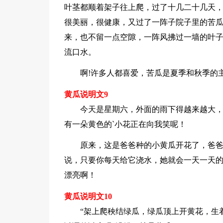
叶茎都顺着架子往上爬，过了十几二十几天
很美丽，很健康，又过了一阵子院子里的苦
来，也不留一点空隙，一阵风拂过一墙的叶
流口水。
啊!许多人都喜爱，苦瓜是夏季和秋季的
黄瓜说明文9
今天是星期六，外面的雨下得越来越大
有一朵黄色的`小花正在向我笑呢！
原来，这是爸爸种的小黄瓜开花了，爸
说，只要你每天给它浇水，她就会一天一天
漂亮啊！
黄瓜说明文10
“架上爬秧结绿瓜，绿瓜顶上开黄花，生