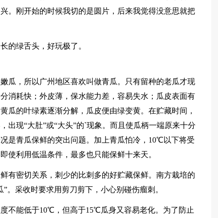
高兴。刚开始的时候我切的是圆片，后来我觉得没意思就把
长长的绿舌头，好玩极了。
的嫩瓜，所以广州地区喜欢叫做青瓜。只有留种的老瓜才现
养分消耗快；外皮薄，保水能力差，容易失水；瓜皮表面有
，黄瓜的叶绿素逐渐分解，瓜皮便由绿变黄。在贮藏时间，
出现“大肚”或“大头”的`现象。而且使瓜柄一端原来十分
况是青瓜保鲜的突出问题。加上青瓜怕冷，10℃以下将受
。即使利用低温条件，最多也只能保鲜十来天。
保鲜有密切关系，刺少的比刺多的好贮藏保鲜。南方栽培的
瓜”。采收时要求用剪刀剪下，小心别碰伤瘤刺。
度不能低于10℃，但高于15℃瓜身又容易老化。为了防止