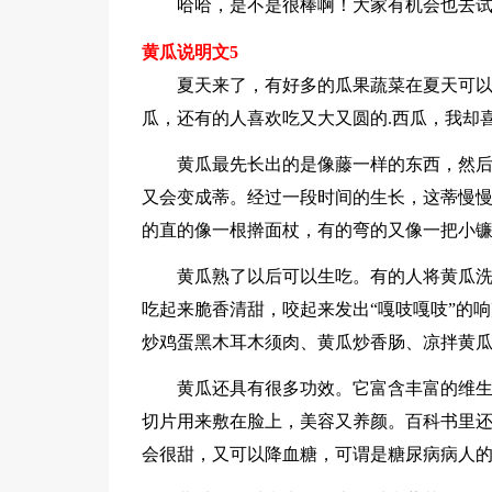
哈哈，是不是很棒啊！大家有机会也去
黄瓜说明文5
夏天来了，有好多的瓜果蔬菜在夏天可
瓜，还有的人喜欢吃又大又圆的.西瓜，我却
黄瓜最先长出的是像藤一样的东西，然
又会变成蒂。经过一段时间的生长，这蒂慢
的直的像一根擀面杖，有的弯的又像一把小
黄瓜熟了以后可以生吃。有的人将黄瓜
吃起来脆香清甜，咬起来发出“嘎吱嘎吱”的
炒鸡蛋黑木耳木须肉、黄瓜炒香肠、凉拌黄
黄瓜还具有很多功效。它富含丰富的维
切片用来敷在脸上，美容又养颜。百科书里
会很甜，又可以降血糖，可谓是糖尿病病人