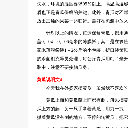
失水，环境的湿度要求95％以上。高温高湿
盾也正是青瓜保鲜的关键。此外，青瓜对乙
放出乙烯的果菜一起贮运。最好在包装中放
针对以上的情况，贮运保鲜青瓜，都用
盖0。04—0。06毫米的薄膜帐；其二是在箩
毫米薄膜袋装1－2公斤的小包装，折口装筐
的杀菌剂克霉灵处理，每公斤青瓜用0。1毫
装中，注意不要接触瓜身。
黄瓜说明文4
今天我在外婆家摘黄瓜，虽然我不喜欢
黄瓜上面和黄瓜藤上面都有刺，所以摘黄
瓜上方的藤，另一只手拿着黄瓜，用力一拽
抓着黄瓜没有刺的地方，不停的转黄瓜，把