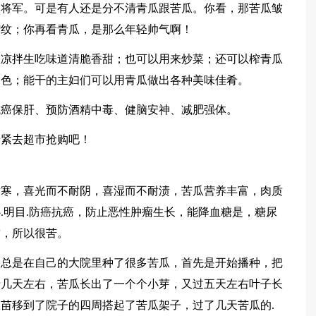
大将军。可是有人还是分不清青瓜跟苦瓜。你看，那苦瓜皱
褶纹；你再看青瓜，是那么年轻帅气啊！
瓜凉拌生吃味道清脆香甜；也可以用来炒菜；还可以榨青瓜
出色；能干的主妇们可以用青瓜做出各种美味佳肴。
抗癌保肝、预防酒精中毒、健脑安神、减肥强体。
赶紧去超市抢购吧！
耐寒，喜光而不耐阴，喜湿而不耐渍，苦瓜营养丰富，肉质
.明目.防癌抗癌，防止恶性肿瘤生长，能降血糖是，糖尿
质，所以很苦。
爷总是在自己的大院里种了很多苦瓜，首先是开始播种，把
十几天左右，苦瓜长出了一个个小芽，又过五天左右叶子长
苗移到了院子的四周搭起了苦瓜架子，过了几天苦瓜的.