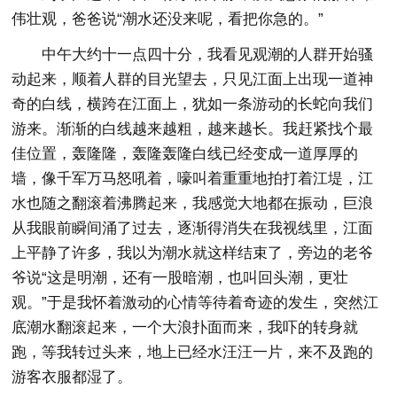
伟壮观，爸爸说“潮水还没来呢，看把你急的。”
中午大约十一点四十分，我看见观潮的人群开始骚
动起来，顺着人群的目光望去，只见江面上出现一道神
奇的白线，横跨在江面上，犹如一条游动的长蛇向我们
游来。渐渐的白线越来越粗，越来越长。我赶紧找个最
佳位置，轰隆隆，轰隆轰隆白线已经变成一道厚厚的
墙，像千军万马怒吼着，嚎叫着重重地拍打着江堤，江
水也随之翻滚着沸腾起来，我感觉大地都在振动，巨浪
从我眼前瞬间涌了过去，逐渐得消失在我视线里，江面
上平静了许多，我以为潮水就这样结束了，旁边的老爷
爷说“这是明潮，还有一股暗潮，也叫回头潮，更壮
观。”于是我怀着激动的心情等待着奇迹的发生，突然江
底潮水翻滚起来，一个大浪扑面而来，我吓的转身就
跑，等我转过头来，地上已经水汪汪一片，来不及跑的
游客衣服都湿了。