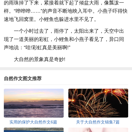
的雨珠掉了下来，紧接着就下起了倾盆大雨，像瓢泼一
样。“哗哗哗……”的声音不断地映入耳中。小燕子吓得快
速地飞回窝里。小鲤鱼也躲进水里不见了。
一个小时过去了，雨停了，太阳出来了，天空中出
现了一道美丽的彩虹，小鲤鱼和小燕子看见了，异口同
声地说：“哇!彩虹真是美丽啊!”
大自然的景象真是奇妙!
自然作文图文推荐
实用的保护大自然作文6篇
关于大自然作文锦集7篇