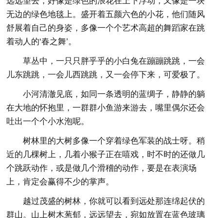
远远望去，好像是绿色的浪花在上下浮动，又像是一块
无边的绿色地毯上。盛开着五颜六色的小花，他们随风
舒展着自己的身姿，多像一个个艺术高超的舞蹈家在跳
着动人的‘春之舞’。
草丛中，一只只胖乎乎的小白兔在蹦蹦跳跳，一会
儿东跳跳，一会儿西跳跳，又一会停下来，可爱极了。
小河清澈见底，如同一条透明的蓝绸子，静静的躺
在大地的怀抱里，一群群小鱼游来游去，嘴里偶尔还会
吐出一个个小水泡呢。
树林里的大树多像一个穿着绿色军装的战士呀。稍
近的几棵树上，几着小猴子正在嘻戏，时不时的还做几
个跳跃动作，或是做几个滑稽的动作，要是在表演场
上，肯定会赢得不少的掌声。
越过茂盛的树林，你就可以看到远处那连绵起伏的
群山。山上树木葱郁，远远望去，宛如放置在蓝色玻璃