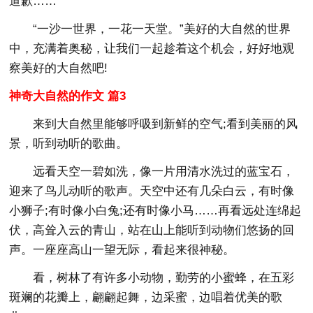
道歉……
“一沙一世界，一花一天堂。”美好的大自然的世界
中，充满着奥秘，让我们一起趁着这个机会，好好地观
察美好的大自然吧!
神奇大自然的作文 篇3
来到大自然里能够呼吸到新鲜的空气;看到美丽的风
景，听到动听的歌曲。
远看天空一碧如洗，像一片用清水洗过的蓝宝石，
迎来了鸟儿动听的歌声。天空中还有几朵白云，有时像
小狮子;有时像小白兔;还有时像小马……再看远处连绵起
伏，高耸入云的青山，站在山上能听到动物们悠扬的回
声。一座座高山一望无际，看起来很神秘。
看，树林了有许多小动物，勤劳的小蜜蜂，在五彩
斑斓的花瓣上，翩翩起舞，边采蜜，边唱着优美的歌