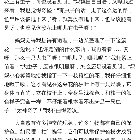
花上有虫子，可也没看见呀。”妈妈自言自语，又喊我过
来看，我也觉得奇怪：“有虫子的话，走了这么远的路，
也早应该被甩下来了呀，就算没有甩下来，也应该能看
见呀，也没见这簇花上哪儿有虫子呀！”
妈妈觉得我想得有道理，一边又整理了一下这簇
花，一边说：“也许是别的什么东西，我再看看……哎
呀！那么一只大虫子呀！”“哪儿呢，哪儿呢？”我赶紧上
前看：“大虫子，应该很明显呀，怎么还是没看见呀。”妈
妈小心翼翼地给我指了一下一枝粉红的花，我仔仔细细
地瞅了瞅，这才看见在这朵花的枝叶上有一只尺蠖，它
身体直直的，立在枝干上，全身呈浅棕色，和枝干的颜
色样子完全一样，不仔细看根本看不出来是一只虫
子。“太神奇了！”我不由得赞叹。
大自然有许多神奇的现象，许多生物都有自己的保
护色。如尺蠖、枯叶蝶等，它们可以靠保护色模仿成所