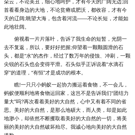
朵云，不论美丑，细心地呵护，才有今天的广阔无边;回
首看看身边的大地，不论贫瘠或肥沃，都收容，才有今
天的辽阔;眺望大海，包含着河流——不论长短，才能如
此地壮阔。
俯视着一片片落叶，告诉了我生命的短暂，光阴一
去不复返，所以，要好好把握;仰望着一颗颗圆滑的石
头，都是“水”的杰作，经过了数万年的侵蚀、冲刷，一颗
尖锐的石头也会变得平滑。石头似乎正诉说着“水滴石
穿”的道理，“有恒”才是成功的根本。
瞧!一只只小蚂蚁一起协力搬运着食物，不一会儿，
蚂蚁便顺利地将食物运回家，这岂不是告诉我们“团结力
量大”吗?再次看着美好的大自然，心中又有着不同的省
思。美好的大自然，是那么地硕大，而人类，却是如此
地渺小，却依然不断攫取着美好的大自然的一切，将美
丽的美好的大自然破坏殆尽。我诚心地向美好的大自然