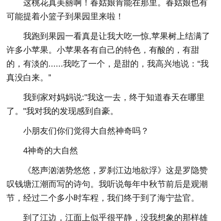
这桃花真美丽啊！春姑娘肯能在那里。春姑娘也有
可能提着小篮子到果园里来啦！
我跑到果园一看真是让我大吃一惊,苹果树上结满了
许多小苹果。小苹果各有自己的特色，有酸的，有甜
的，有淡的......我吃了一个，是甜的，我高兴地说：“我
真没白来。”
我到家对妈妈说:"我这一去，终于知道春天在哪里
了。"我对我的发现感到自豪。
小朋友们你们觉得大自然神奇吗？
4神奇的大自然
《怒声汹汹势悠悠，罗刹江边地欲浮》这是罗隐赞
叹钱塘江潮而写的诗句。我听说每年中秋节前后是观潮
节，经过二个多小时车程，我们终于到了海宁盐官。
到了江边，江面上似乎很平静，没我想象的那样雄