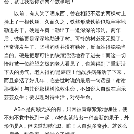
会，就让我给你讲两个故事吧！
以前，有人为了晒东西，曾在相距不远的两棵树上
拴上了一根铁丝。久而久之，铁丝形成铁箍也就牢牢地
勒进树干。硬是在树上勒出了一道深深的印沟。两年
后，铁箍更是深深地勒进了树。可怜的树必死无疑了。
但奇迹发生了。坚强的树并没有勒死，反而站得稳稳当
当的。硬是把那可怕的铁箍活活地吞了进去！而这一切
恰好被一位绝望之极的老人看见了，也就得到了重新活
下去的勇气。老人得的'是癌症！他战胜病痛活了下来，
而且多活了好几年，临去世时说的最后一句话是：谢谢
那棵树！与其说那棵树挽救生命，不如说大自然在启示
芸芸众生；要以理对待生活，对待生命。
AB本是两颗无关的树，只因被青藤紧紧地缠住，便
不知不觉中长到一起，A树也就结出一种全新的果子，外
形仍是A，但味道却酷似B。瞧！大自然多奇妙。就这么