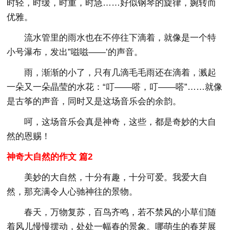
时轻，时缓，时重，时急……好似钢琴的旋律，婉转而
优雅。
流水管里的雨水也在不停往下滴着，就像是一个特
小号瀑布，发出”嗞嗞——’的声音。
雨，渐渐的小了，只有几滴毛毛雨还在滴着，溅起
一朵又一朵晶莹的水花：“叮——嗒，叮——嗒”……就像
是古筝的声音，同时又是这场音乐会的余韵。
呵，这场音乐会真是神奇，这些，都是奇妙的大自
然的恩赐！
神奇大自然的作文 篇2
美妙的大自然，十分有趣，十分可爱。我爱大自
然，那充满令人心驰神往的景物。
春天，万物复苏，百鸟齐鸣，若不禁风的小草们随
着风儿慢慢摆动，处处一幅春的景象。哪萌生的春芽展