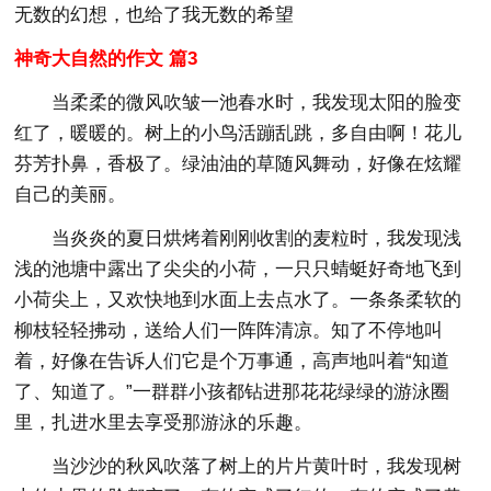
无数的幻想，也给了我无数的希望
神奇大自然的作文 篇3
当柔柔的微风吹皱一池春水时，我发现太阳的脸变
红了，暖暖的。树上的小鸟活蹦乱跳，多自由啊！花儿
芬芳扑鼻，香极了。绿油油的草随风舞动，好像在炫耀
自己的美丽。
当炎炎的夏日烘烤着刚刚收割的麦粒时，我发现浅
浅的池塘中露出了尖尖的小荷，一只只蜻蜓好奇地飞到
小荷尖上，又欢快地到水面上去点水了。一条条柔软的
柳枝轻轻拂动，送给人们一阵阵清凉。知了不停地叫
着，好像在告诉人们它是个万事通，高声地叫着“知道
了、知道了。”一群群小孩都钻进那花花绿绿的游泳圈
里，扎进水里去享受那游泳的乐趣。
当沙沙的秋风吹落了树上的片片黄叶时，我发现树