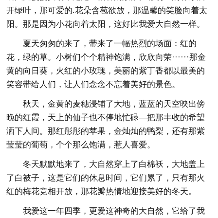
开绿叶，那可爱的.花朵含苞欲放，那温馨的笑脸向着太
阳。那是因为小花向着太阳，这好比我爱大自然一样。
夏天匆匆的来了，带来了一幅热烈的场面：红的
花，绿的草。小树们个个精神饱满，欣欣向荣······那金
黄的向日葵，火红的小玫瑰，美丽的紫丁香都以最美的
笑容带给人们，让人们念念不忘着美好的景色。
秋天，金黄的麦穗浸铺了大地，蓝蓝的天空映出傍
晚的红霞，天上的仙子也不停地忙碌—把那丰收的希望
洒下人间。那红彤彤的苹果，金灿灿的鸭梨，还有那紫
莹莹的葡萄，个个那么饱满，惹人喜爱。
冬天默默地来了，大自然穿上了白棉袄，大地盖上
了白被子，这是它们的休息时间，它们累了，只有那火
红的梅花竞相开放，那花瓣热情地迎接美好的冬天。
我爱这一年四季，更爱这神奇的大自然，它给了我