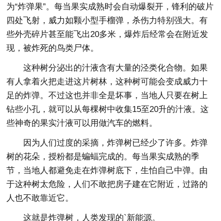
为“炸弹果”。每当果实成熟时会自动爆裂开，锋利的破片
四处飞射，威力如颗小型手榴弹，杀伤力特别强大。有
些外壳碎片甚至能飞出20多米，爆炸后经常会在附近发
现，被炸死的鸟类尸体。
这种树分泌出的汁液含有大量的泾类化合物。如果
有人拿着火把走进这片树林，这种树可能会变成威力十
足的炸弹。不过这也并非全是坏事，当地人只要在树上
钻些小孔，就可以从每棵树中收集15至20升的汁液。这
些神奇的果实汁液可以用做汽车的燃料。
因为人们过度的采摘，炸弹树已经少了许多。炸弹
树的花朵，授粉都是蝙蝠完成的。每当果实成熟的季
节，当地人都避免走在炸弹树底下，生怕自己中弹。由
于这种树太危险，人们不敢把房子建在它附近，过路的
人也不敢靠近它。
这就是炸弹树，人类发现的`新能源。