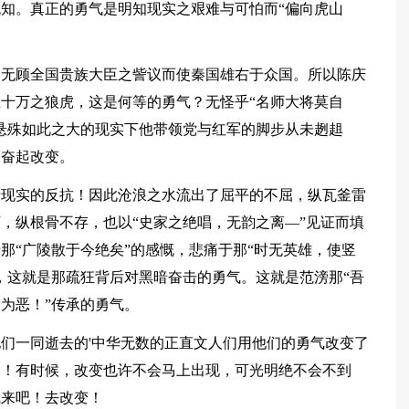
知。真正的勇气是明知现实之艰难与可怕而“偏向虎山
，无顾全国贵族大臣之訾议而使秦国雄右于众国。所以陈庆
十万之狼虎，这是何等的勇气？无怪乎“名师大将莫自
悬殊如此之大的现实下他带领党与红军的脚步从未趔趄
而奋起改变。
于现实的反抗！因此沧浪之水流出了屈平的不屈，纵瓦釜雷
，纵根骨不存，也以“史家之绝唱，无韵之离—”见证而填
那“广陵散于今绝矣”的感慨，悲痛于那“时无英雄，使竖
，这就是那疏狂背后对黑暗奋击的勇气。这就是范滂那“吾
为恶！”传承的勇气。
们一同逝去的'中华无数的正直文人们用他们的勇气改变了
了！有时候，改变也许不会马上出现，可光明绝不会不到
气来吧！去改变！