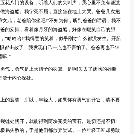
些五花八门的设备，听着人们的尖叫声，我心里不免有些激
去做海盗船。我宁死不屈，直接坐在地上大哭。爸爸几次把
乖女儿，老爸陪你坐吧!”不知为何，听到爸爸的话语，我不
爸爸的安排，看着像月牙的海盗船，好像在嘲笑自己的胆
，“哈哈哈!”我得意的笑着，似乎刚才什么都没发生。开船
恐惧都击散了，我发现自己一点也不害怕了。爸爸再也不坐
嘛!”
勇气，勇气是上天赠予的羽翼。是啊!失去了翅膀的雄鹰
是源于内心深处。
石上的裂缝。所以，年轻人，如果你有勇气割开它，请不要
裂缝处切开，就能得到两块完美的宝石。是切还是不切?
是极易失败的，于是他们都放弃尝试。一位年轻工匠却勇敢