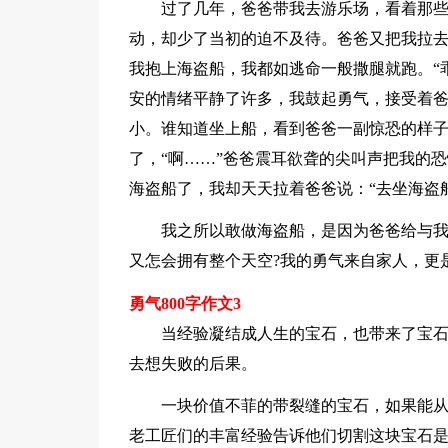
过了几年，爸爸带我去游乐场，看着那
动，却少了当初的迫不及待。爸爸又把我拉
我抱上海盗船，我都如逃命一般撒腿就跑。“
安的情绪平静了许多，我鼓起勇气，接受着
小。谁知道坐上船，看到爸爸一副惊恐的样子
了，“啊……”爸爸震耳欲聋的尖叫声把我的
海盗船了，我却天天拉着爸爸说：“去坐海盗船
我之所以敢做海盗船，是因为爸爸给与我
又怎会拥有整个天空?我的勇气来自家人，更
勇气800字作文3
当经验凝结成人生的宝石，也带来了宝
去想失败的后果。
一块价值不菲的带裂缝的宝石，如果能从
老工匠们的丰富经验告诉他们切割这块宝石