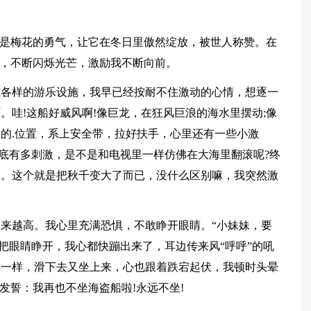
正是梅花的勇气，让它在冬日里傲然绽放，被世人称赞。在
星，不断闪烁光芒，激励我不断向前。
式各样的游乐设施，我早已经按耐不住激动的心情，想逐一
。哇!这船好威风啊!像巨龙，在狂风巨浪的海水里摆动;像
的.位置，系上安全带，拉好扶手，心里还有一些小激
到底有多刺激，是不是和电视里一样仿佛在大海里翻滚呢?终
高。这个就是把秋千变大了而已，没什么区别嘛，我突然激
来越高。我心里充满恐惧，不敢睁开眼睛。“小妹妹，要
把眼睛睁开，我心都快蹦出来了，耳边传来风“呼呼”的吼
梯一样，滑下去又坐上来，心也跟着跌宕起伏，我顿时头晕
发誓：我再也不坐海盗船啦!永远不坐!