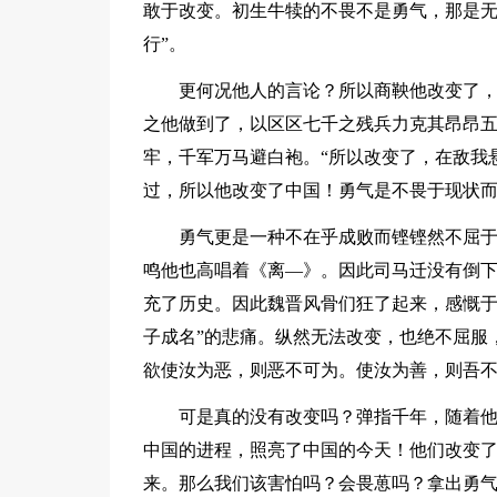
敢于改变。初生牛犊的不畏不是勇气，那是无
行”。
更何况他人的言论？所以商鞅他改变了
之他做到了，以区区七千之残兵力克其昂昂五
牢，千军万马避白袍。“所以改变了，在敌我
过，所以他改变了中国！勇气是不畏于现状
勇气更是一种不在乎成败而铿铿然不屈
鸣他也高唱着《离—》。因此司马迁没有倒下
充了历史。因此魏晋风骨们狂了起来，感慨于
子成名”的悲痛。纵然无法改变，也绝不屈服
欲使汝为恶，则恶不可为。使汝为善，则吾不
可是真的没有改变吗？弹指千年，随着他
中国的进程，照亮了中国的今天！他们改变
来。那么我们该害怕吗？会畏葸吗？拿出勇