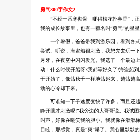
勇气800字作文2
“不经一番寒彻骨，哪得梅花扑鼻香”，
我的成长故事里，也有一颗名叫“勇气”的星
一个暑假，爸爸带我到游乐园，看到各
尝试。听说，海盗船很刺激，我想先去玩一下
月牙，在夜空中闪闪发光。我选了一个最边上
动：什么时候开船呀?我都等好久了!海盗船
于开始了，像荡秋千一样地荡起来，越荡越
动的心冷却下来。
可谁知一下子速度变快了许多，而且还越
睁开眼才刺激呢!”我旁边的大哥哥说。我试图
叫声，好像在嘲笑我的胆小。我就像在滑滑
目眩，那感觉，真是“爽”爆了。我心里默默的