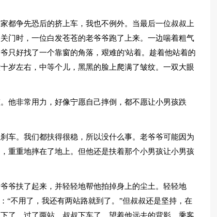
大家都争先恐后的挤上车，我也不例外。当最后一位叔叔上
备关门时，一位白发苍苍的老爷爷跑了上来。一边喘着粗气
爷只好找了一个靠窗的角落，艰难的'站着。趁着他站着的
六十岁左右，中等个儿，黑黑的脸上爬满了皱纹。一双大眼
。
孩。他非常用力，好像宁愿自己摔倒，都不愿让小男孩跌
急刹车。我们都扶得很稳，所以没什么事。老爷爷可能因为
仰，重重地摔在了地上。但他还是扶着那个小男孩让小男孩
老爷爷扶了起来，并轻轻地帮他拍掉身上的尘土。轻轻地
说：“不用了，我还有两站路就到了。”但叔叔还是坚持，在
坐下了。过了两站，叔叔下车了，望着他远去的背影。乘客