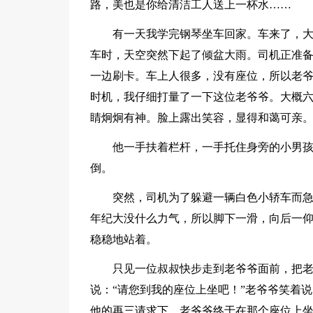
路，美也是你给清洁工人送上一杯水……
有一天我学完钢琴坐车回家。车来了，
车时，天空突然下起了倾盆大雨。司机正准
一边刷卡。车上人很多，没有座位，所以老爷
时机，我仔细打量了一下这位老爷爷。大概
睛炯炯有神。脸上露出笑容，显得和蔼可亲
他一手扶着栏杆，一手托住身旁的小男
倒。
突然，司机为了躲避一辆白色小轿车而
年纪大没什么力气，所以脚下一滑，向后一
稳稳地站着。
只见一位叔叔快步走到老爷爷面前，把
说：“请您到我的座位上坐吧！”老爷爷笑着
他的再三请求下，老爷爷终于在那个座位上