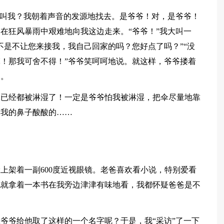
在叫我？我朝着声音的发源地找去。是爷爷！对，是爷爷！
在狂风暴雨中艰难地向我这边走来。“爷爷！”我大叫一
不是不让您来接我，我自己回家的吗？您好点了吗？”“没
！那我可舍不得！”爷爷笑呵呵地说。就这样，爷爷搂着
家。
体已经都被淋湿了！一定是爷爷怕我被淋湿，把伞尽量地靠
，我的鼻子酸酸的……
上架着一副600度近视眼镜。老爸喜欢看小说，特别爱看
他就拿着一本书在我旁边津津有味地看，我都怀疑爸爸是不
爷爷给他取了这样的一个名字呢？于是，我“采访”了一下