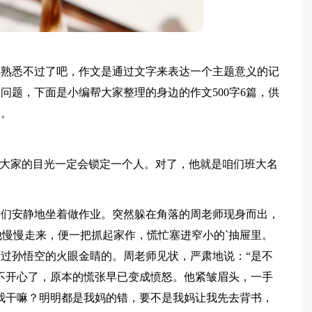
再熟悉不过了吧，作文是通过文字来表达一个主题意义的记
问题，下面是小编帮大家整理的身边的作文500字6篇，供
友。
，大家的目光一定会锁定一个人。对了，他就是咱们班大名
学们安静地坐着做作业。突然躲在角落的周老师现身而出，
他慢慢走来，便一把抓起家作，慌忙塞进窄小的`抽屉里。
过孙悟空的火眼金睛的。周老师见状，严肃地说：“是不
不开心了，原本的慌张早已变成愤怒。他紧皱眉头，一手
我干嘛？明明都是我妈的错，要不是我妈让我先去背书，