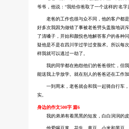
爷爷，他说：“我给你爸取了一个这样的'名
老爸的工作也很与众不同，他的客户都是
好多次我因为做错了事被老爸劈头盖脸地训
了清嗓子，开始和颜悦色地解答客户的各种
疑他是不是在四川学过学过变脸术。所以每
样我就可以逃过一劫了。
我的同学都在抱怨他们的爸爸很忙，但
能送我上学放学。就在别人的爸爸还在工作
一到周末，老爸就会和我一起骑自行车
实。
身边的作文500字 篇6
我的弟弟有着黑黑的短发，白白润润的
他爱喝豆浆。花生、黄豆、小米和黑豆