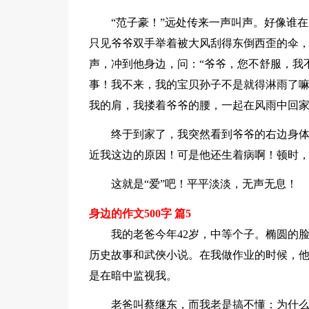
“范子豪！”远处传来一声叫声。好像谁
只见爷爷双手举着被大风刮得东倒西歪的伞，
声，冲到他身边，问：“爷爷，您不舒服，我
事！我不来，我的宝贝孙子不是就得淋雨了嘛
我的肩，我搂着爷爷的腰，一起在风雨中回
终于到家了，我突然看到爷爷的右边身
近我这边的原因！可是他还生着病啊！顿时
这就是“爱”吧！平平淡淡，无声无息！
身边的作文500字 篇5
我的老爸今年42岁，中等个子。椭圆的脸
历史故事和武俠小说。在我做作业的时候，
是在暗中监视我。
老爸叫蔡继东，而我老是搞不懂：为什么