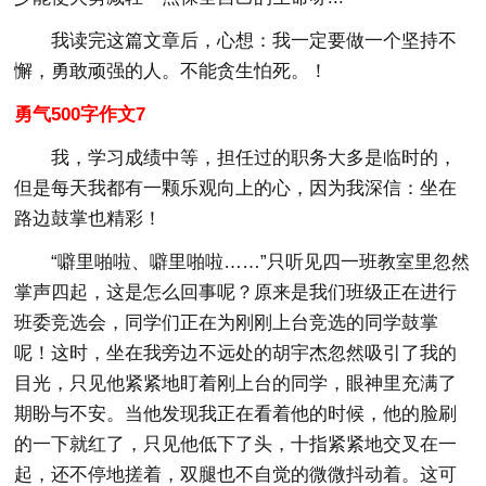
我读完这篇文章后，心想：我一定要做一个坚持不
懈，勇敢顽强的人。不能贪生怕死。！
勇气500字作文7
我，学习成绩中等，担任过的职务大多是临时的，
但是每天我都有一颗乐观向上的心，因为我深信：坐在
路边鼓掌也精彩！
“噼里啪啦、噼里啪啦……”只听见四一班教室里忽然
掌声四起，这是怎么回事呢？原来是我们班级正在进行
班委竞选会，同学们正在为刚刚上台竞选的同学鼓掌
呢！这时，坐在我旁边不远处的胡宇杰忽然吸引了我的
目光，只见他紧紧地盯着刚上台的同学，眼神里充满了
期盼与不安。当他发现我正在看着他的时候，他的脸刷
的一下就红了，只见他低下了头，十指紧紧地交叉在一
起，还不停地搓着，双腿也不自觉的微微抖动着。这可