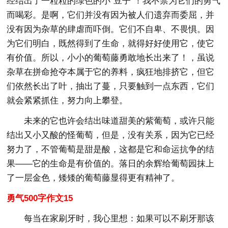
经结出了一粒粒的绿色的小“豆子”！我不禁为它们的勇气
而喝彩。是啊，它们并没有因为被人们遗弃而委屈，并
没有因为杂草的肆虐而吓倒。它们不自卑、不畏惧。因
为它们明白，既然得到了生命，就得好好使用它，使它
有价值。所以，小小的葡萄藤勇敢地长出来了！，虽说
杂草在拼命抢夺本属于它的养料，疯狂地排挤它，但它
们依然长出了叶，抽出了蔓，只要触到一点东西，它们
就会紧紧抓住，努力向上攀登。
未来的它也许会结出味道甜美的紫葡萄，或许只能
结出又小又酸的怪葡萄，但是，没有关系，因为它已经
努力了，不管葡萄是甜是酸，这都是它和命运抗争的结
果——它的生命是有价值的。落日的余辉给葡萄园抹上
了一层金色，矮矮的葡萄藤显得更有精神了。
勇气500字作文15
每当在家刷牙时，我心里想：如果可以不刷牙那该