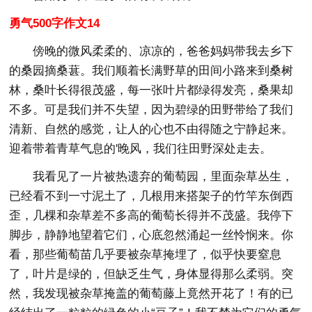
勇气500字作文14
傍晚的微风柔柔的、凉凉的，爸爸妈妈带我去乡下
的桑园摘桑葚。我们顺着长满野草的田间小路来到桑树
林，桑叶长得很茂盛，每一张叶片都绿得发亮，桑果却
不多。可是我们并不失望，因为碧绿的田野带给了我们
清新、自然的感觉，让人的心也不由得随之宁静起来。
迎着带着青草气息的'晚风，我们往田野深处走去。
我看见了一片被热遗弃的葡萄园，里面杂草丛生，
已经看不到一寸泥土了，几根用来搭架子的竹竿东倒西
歪，几棵和杂草差不多高的葡萄长得并不茂盛。我停下
脚步，静静地望着它们，心底忽然涌起一丝怜悯来。你
看，那些葡萄苗几乎要被杂草掩埋了，似乎快要窒息
了，叶片是绿的，但缺乏生气，身体显得那么柔弱。突
然，我发现被杂草掩盖的葡萄藤上竟然开花了！有的已