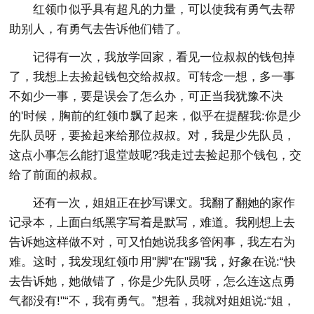
红领巾似乎具有超凡的力量，可以使我有勇气去帮
助别人，有勇气去告诉他们错了。
记得有一次，我放学回家，看见一位叔叔的钱包掉
了，我想上去捡起钱包交给叔叔。可转念一想，多一事
不如少一事，要是误会了怎么办，可正当我犹豫不决
的'时候，胸前的红领巾飘了起来，似乎在提醒我:你是少
先队员呀，要捡起来给那位叔叔。对，我是少先队员，
这点小事怎么能打退堂鼓呢?我走过去捡起那个钱包，交
给了前面的叔叔。
还有一次，姐姐正在抄写课文。我翻了翻她的家作
记录本，上面白纸黑字写着是默写，难道。我刚想上去
告诉她这样做不对，可又怕她说我多管闲事，我左右为
难。这时，我发现红领巾用"脚"在"踢"我，好象在说:“快
去告诉她，她做错了，你是少先队员呀，怎么连这点勇
气都没有!"“不，我有勇气。”想着，我就对姐姐说:“姐，