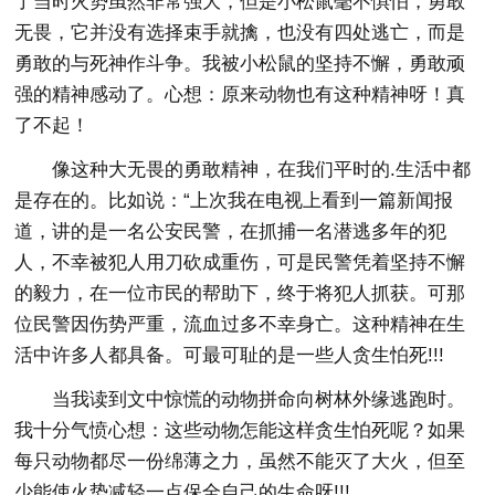
了当时火势虽然非常强大，但是小松鼠毫不惧怕，勇敢
无畏，它并没有选择束手就擒，也没有四处逃亡，而是
勇敢的与死神作斗争。我被小松鼠的坚持不懈，勇敢顽
强的精神感动了。心想：原来动物也有这种精神呀！真
了不起！
像这种大无畏的勇敢精神，在我们平时的.生活中都
是存在的。比如说：“上次我在电视上看到一篇新闻报
道，讲的是一名公安民警，在抓捕一名潜逃多年的犯
人，不幸被犯人用刀砍成重伤，可是民警凭着坚持不懈
的毅力，在一位市民的帮助下，终于将犯人抓获。可那
位民警因伤势严重，流血过多不幸身亡。这种精神在生
活中许多人都具备。可最可耻的是一些人贪生怕死!!!
当我读到文中惊慌的动物拼命向树林外缘逃跑时。
我十分气愤心想：这些动物怎能这样贪生怕死呢？如果
每只动物都尽一份绵薄之力，虽然不能灭了大火，但至
少能使火势减轻一点保全自己的生命呀!!!