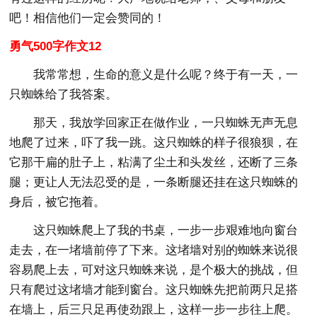
吧！相信他们一定会赞同的！
勇气500字作文12
我常常想，生命的意义是什么呢？终于有一天，一
只蜘蛛给了我答案。
那天，我放学回家正在做作业，一只蜘蛛无声无息
地爬了过来，吓了我一跳。这只蜘蛛的样子很狼狈，在
它那干扁的肚子上，粘满了尘土和头发丝，还断了三条
腿；更让人无法忍受的是，一条断腿还挂在这只蜘蛛的
身后，被它拖着。
这只蜘蛛爬上了我的书桌，一步一步艰难地向窗台
走去，在一堵墙前停了下来。这堵墙对别的蜘蛛来说很
容易爬上去，可对这只蜘蛛来说，是个极大的挑战，但
只有爬过这堵墙才能到窗台。这只蜘蛛先把前两只足搭
在墙上，后三只足再使劲跟上，这样一步一步往上爬。