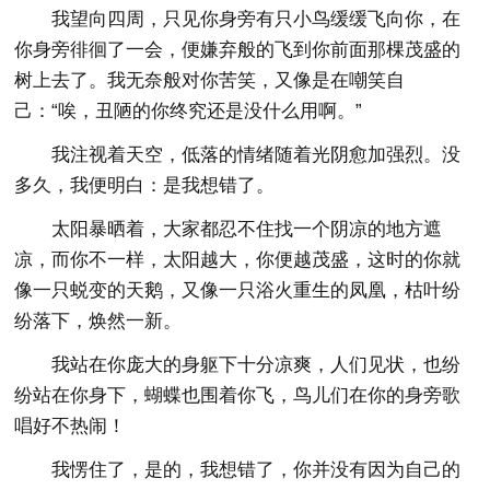
我望向四周，只见你身旁有只小鸟缓缓飞向你，在
你身旁徘徊了一会，便嫌弃般的飞到你前面那棵茂盛的
树上去了。我无奈般对你苦笑，又像是在嘲笑自
己：“唉，丑陋的你终究还是没什么用啊。”
我注视着天空，低落的情绪随着光阴愈加强烈。没
多久，我便明白：是我想错了。
太阳暴晒着，大家都忍不住找一个阴凉的地方遮
凉，而你不一样，太阳越大，你便越茂盛，这时的你就
像一只蜕变的天鹅，又像一只浴火重生的凤凰，枯叶纷
纷落下，焕然一新。
我站在你庞大的身躯下十分凉爽，人们见状，也纷
纷站在你身下，蝴蝶也围着你飞，鸟儿们在你的身旁歌
唱好不热闹！
我愣住了，是的，我想错了，你并没有因为自己的