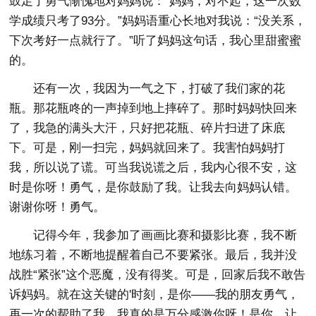
鼓足了勇气惭愧地对妈妈说：“妈妈，对不起，这一次数
学成绩只考了93分。”妈妈语重心长地对我说：“没关系，
下次考好一点就行了。”听了妈妈这句话，我心里甜蜜蜜
的。
还有一次，我因为一气之下，打破了我们家的花
瓶。那花瓶咚的一声掉到地上摔碎了。那时妈妈快回来
了，我急的满头大汗，只好把花瓶、碎片扫进了床底
下。可是，刚一扫完，妈妈就回来了。我害怕妈妈打
我，所以说了谎。可当我说谎之后，我内心很不安，这
时是你呀！勇气，是你鼓励了我。让我去向妈妈认错。
谢谢你呀！勇气。
记得今年，我参加了画画比赛和摄影比赛，我不断
地练习着，不断地提醒着自己不要紧张。最后，我并没
战胜“紧张”这个恶魔，没有得奖。可是，回家后我不敢告
诉妈妈。就在这关键的'时刻，是你——我的朋友勇气，
再一次的帮助了我，我真的是万分感激你呀！是你，让