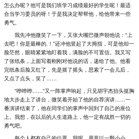
怎么办呢？他可是我们班学习成绩最好的学生呢！最适
合当学习委员的呀！于是我决定帮帮他，给他带来一些
勇气。
我先冲他微笑了一下，又张大嘴巴微声朝他说：“上
去吧！你是最棒的.！”还冲他竖起了大拇指，可是他却一
脸茫然，眼睛紧紧地盯着我，满脸的不可置信。我又写
了张纸条，上面写着刚刚对他说的话，递给了他。他看
完纸条后脸又红了，先是摇了摇头，思索了一会儿后，
又点了点头，笑了……
“哗哗哗……”又一阵掌声响起，只见胡宇杰抬头挺胸
地大步走上了讲台，微笑着开始了他的自荐演讲……一
番演讲结束了，他在同学们的掌声中回到了自己的座位
上。我想，在以后的人生道路上，他一定有战胜一切的
勇气吧。
每个人都有自己的位置，我呢，愿意以一颗小小