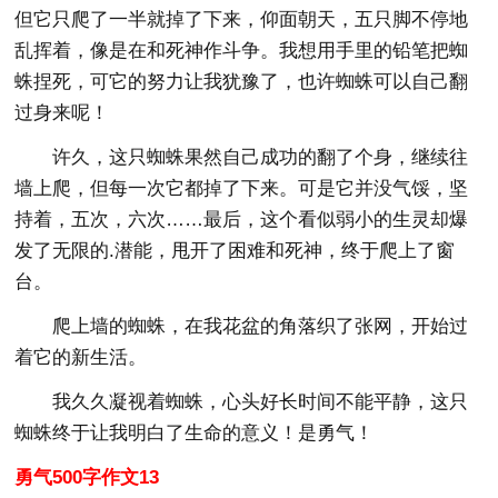
但它只爬了一半就掉了下来，仰面朝天，五只脚不停地
乱挥着，像是在和死神作斗争。我想用手里的铅笔把蜘
蛛捏死，可它的努力让我犹豫了，也许蜘蛛可以自己翻
过身来呢！
许久，这只蜘蛛果然自己成功的翻了个身，继续往
墙上爬，但每一次它都掉了下来。可是它并没气馁，坚
持着，五次，六次……最后，这个看似弱小的生灵却爆
发了无限的.潜能，甩开了困难和死神，终于爬上了窗
台。
爬上墙的蜘蛛，在我花盆的角落织了张网，开始过
着它的新生活。
我久久凝视着蜘蛛，心头好长时间不能平静，这只
蜘蛛终于让我明白了生命的意义！是勇气！
勇气500字作文13