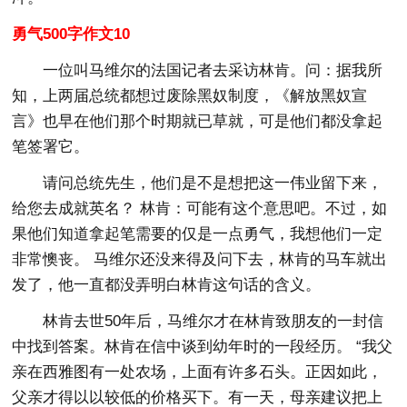
勇气500字作文10
一位叫马维尔的法国记者去采访林肯。问：据我所
知，上两届总统都想过废除黑奴制度，《解放黑奴宣
言》也早在他们那个时期就已草就，可是他们都没拿起
笔签署它。
请问总统先生，他们是不是想把这一伟业留下来，
给您去成就英名？ 林肯：可能有这个意思吧。不过，如
果他们知道拿起笔需要的仅是一点勇气，我想他们一定
非常懊丧。 马维尔还没来得及问下去，林肯的马车就出
发了，他一直都没弄明白林肯这句话的含义。
林肯去世50年后，马维尔才在林肯致朋友的一封信
中找到答案。林肯在信中谈到幼年时的一段经历。 “我父
亲在西雅图有一处农场，上面有许多石头。正因如此，
父亲才得以以较低的价格买下。有一天，母亲建议把上