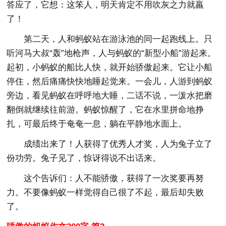
答应了，它想：这笨人，明天肯定不用吹灰之力就羸
了！
第二天，人和蚂蚁站在游泳池的同一起跑线上。只
听河马大叔“轰”地枪声，人与蚂蚁的“新型小船”游起来。
起初，小蚂蚁的船比人快，就开始骄傲起来。它让小船
停住，然后痛痛快快地睡起觉来。一会儿，人游到蚂蚁
旁边，看见蚂蚁在呼呼地大睡，二话不说，一泼水把磨
翻倒就继续往前游。蚂蚁惊醒了，它在水里拼命地挣
扎，可最后终于奄奄一息，躺在平静地水面上。
成绩出来了！人获得了优秀人才奖，人为兔子立了
份功劳。兔子见了，惊讶得说不出话来。
这个告诉们：人不能骄傲，获得了一次奖要再努
力。不要像蚂蚁一样觉得自己很了不起，最后却失败
了。