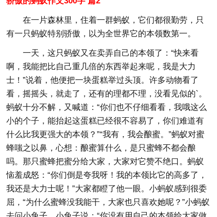
骄傲的蚂蚁作文300字 篇2
在一片森林里，住着一群蚂蚁，它们都很勤劳，只
有一只蚂蚁特别骄傲，以为全世界它的本领数第一。
一天，这只蚂蚁又在卖弄自己的本领了：“快来看
啊，我能把比自己重几倍的东西举起来呢，我是大力
士！”说着，他便把一块蛋糕举过头顶。许多动物看了
看，摇摇头，就走了，还有的理都不理，没看见似的`。
蚂蚁十分不解，又喊道：“你们也不仔细看看，我哦这么
小的个子，能抬起这蛋糕已经很不容易了，你们难道有
什么比我更强大的本领？”“我有，我会酿蜜。”蚂蚁对蜜
蜂嗤之以鼻，心想：酿蜜算什么，是只蜜蜂不都会酿
吗。那只蜜蜂把蜜分给大家，大家对它赞不绝口。蚂蚁
恼羞成怒：“你们倒是夸我呀！我的本领比它的高多了，
我还是大力士呢！”大家都瞪了他一眼。小蚂蚁感到很委
屈，“为什么蜜蜂没我能干，大家也只喜欢她呢？”小蚂蚁
去问小兔子，小兔子说：“你没有用自己的本领给大家做