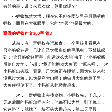
有益的事，谁会来喜欢你，尊重你呢？”
小蚂蚁恍然大悟，现在它不但在团队里是最勤劳的
蚂蚁，而且在大家眼里，它的“本领”也是最大的。
骄傲的蚂蚁作文300字 篇3
从前，有一群蚂蚁在运粮食，一个男孩儿看见有一
只小蚂蚁在运一只比自己大很多倍的毛毛虫，不禁惊叹
到：“这只蚂蚁好厉害，能运这么大的`虫子！”小蚂蚁听
后暗自发笑，心想：“我还能搬动大象呢！”原来呀，一次
小蚂蚁出去玩，看见一只大象正在睡觉，因为它从来都
没见过大象，以为是座大山哪！他钻进大象的鼻子里，
大象痒得倒下了。小蚂蚁从此骄傲起来。
一次，一群蚂蚁出去找食物，小蚂蚁先走了几步，
无论后面的蚂蚁怎样叫它，他都不以为然，到了晚上，
它迷路了，就找了一块石头大睡起来，第二天早晨，一