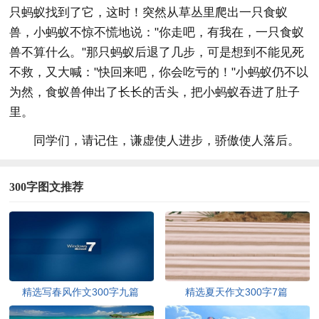
只蚂蚁找到了它，这时！突然从草丛里爬出一只食蚁
兽，小蚂蚁不惊不慌地说："你走吧，有我在，一只食蚁
兽不算什么。"那只蚂蚁后退了几步，可是想到不能见死
不救，又大喊："快回来吧，你会吃亏的！"小蚂蚁仍不以
为然，食蚁兽伸出了长长的舌头，把小蚂蚁吞进了肚子
里。
同学们，请记住，谦虚使人进步，骄傲使人落后。
300字图文推荐
精选写春风作文300字九篇
精选夏天作文300字7篇