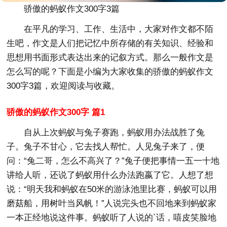
骄傲的蚂蚁作文300字3篇
在平凡的学习、工作、生活中，大家对作文都不陌
生吧，作文是人们把记忆中所存储的有关知识、经验和
思想用书面形式表达出来的记叙方式。那么一般作文是
怎么写的呢？下面是小编为大家收集的骄傲的蚂蚁作文
300字3篇，欢迎阅读与收藏。
骄傲的蚂蚁作文300字 篇1
自从上次蚂蚁与兔子赛跑，蚂蚁用办法战胜了兔
子。兔子不甘心，它去找人帮忙。人见兔子来了，便
问：“兔二哥，怎么不高兴了？”兔子便把事情一五一十地
讲给人听，还说了蚂蚁用什么办法跑嬴了它。人想了想
说：“明天我和蚂蚁在50米的游泳池里比赛，蚂蚁可以用
磨菇船，用树叶当风帆！”人说完头也不回地来到蚂蚁家
一本正经地说这件事。蚂蚁听了人说的`话，嘻皮笑脸地