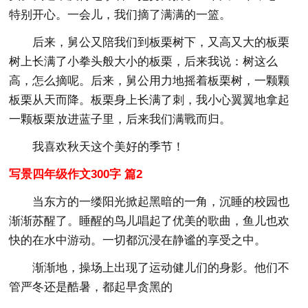
特别开心。一会儿，我们摘了满满的一篮。
后来，舅公又陪我们到板栗树下，又高又大的板栗
树上长满了小拳头般大小的板栗，后来我说：树这么
高，怎么摘呢。后来，舅公用力地摇着板栗树，一颗颗
板栗从天而降。板栗身上长满了刺，我小心翼翼地拿起
一颗板栗放进蓝子里，后来我们满戰而归。
我喜欢秋天这个美好的季节！
写景四年级作文300字 篇2
当东方的一缕阳光掀起黑暗的一角，沉睡的校园也
渐渐苏醒了。睡醒的鸟儿唱起了优美的歌曲，鱼儿也欢
快的在水中游动。一切都沉浸在静谧的享受之中。
渐渐地，操场上出现了运动健儿们的身影。他们不
管严冬还是酷暑，都起早贪黑的