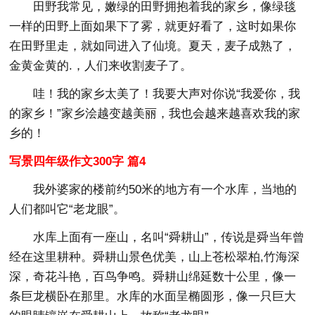
田野我常见，嫩绿的田野拥抱着我的家乡，像绿毯
一样的田野上面如果下了雾，就更好看了，这时如果你
在田野里走，就如同进入了仙境。夏天，麦子成熟了，
金黄金黄的.，人们来收割麦子了。
哇！我的家乡太美了！我要大声对你说“我爱你，我
的家乡！”家乡浍越变越美丽，我也会越来越喜欢我的家
乡的！
写景四年级作文300字 篇4
我外婆家的楼前约50米的地方有一个水库，当地的
人们都叫它“老龙眼”。
水库上面有一座山，名叫“舜耕山”，传说是舜当年曾
经在这里耕种。舜耕山景色优美，山上苍松翠柏,竹海深
深，奇花斗艳，百鸟争鸣。舜耕山绵延数十公里，像一
条巨龙横卧在那里。水库的水面呈椭圆形，像一只巨大