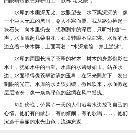
的眼睛镶嵌在舜耕山上，故称“老龙眼”。
水库的水幽深无比。放眼望去，水下黑沉沉的，像
一个巨大无底的黑洞，令人不寒而栗。我从路边捡起一
块石头，向水里扔去，想测测水的深度，只听“扑通”一
声，水面溅起几朵浪花，石块转眼不见踪迹。水库的水
边立着一块木牌，上面写着：“水深危险，禁止游泳”。
水库的周围长满了苍翠的树木，树木的身影倒影在
水里，犹如水中的画廊。水库的水碧绿如玉。站在水
边，水面绿得像苍翠欲滴的玉盘，在阳光照射下，发出
刺眼的光芒。水库的水柔软如缎，微风吹来，水面掀起
层层涟漪，像一条条绿色的丝绸在风中摇曳。
每到傍晚，劳累了一天的人们沿着水边放飞自己的
心情。他们有的散步，有的嬉闹，有的歌唱……，他们
沉迷于美丽的水光山色，流连忘返。