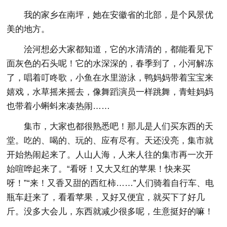
我的家乡在南坪，她在安徽省的北部，是个风景优
美的地方。
浍河想必大家都知道，它的水清清的，都能看见下
面灰色的石头呢！它的水深深的，春季到了，小河解冻
了，唱着叮咚歌，小鱼在水里游泳，鸭妈妈带着宝宝来
嬉戏，水草摇来摇去，像舞蹈演员一样跳舞，青蛙妈妈
也带着小蝌蚪来凑热闹……
集市，大家也都很熟悉吧！那儿是人们买东西的天
堂。吃的、喝的、玩的、应有尽有。天还没亮，集市就
开始热闹起来了。人山人海，人来人往的集市再一次开
始喧哗起来了。“看呀！又大又红的苹果！快来买
呀！”“来！又香又甜的西红柿……”人们骑着自行车、电
瓶车赶来了，看看苹果，又好又便宜，就买下了好几
斤。没多大会儿，东西就减少很多呢，生意挺好的嘛！