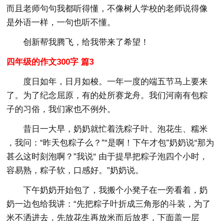
而且老师句句我都听得懂，不像树人学校的老师说得像
是外语一样，一句也听不懂。
创新帮我腾飞，给我带来了希望！
四年级的作文300字 篇3
度日如年，日月如梭。一年一度的端五节马上要来
了。为了纪念屈原，有的处所赛龙舟。我们河南有包粽
子的习俗，我们家也不例外。
昔日一大早，奶奶就忙着洗粽子叶、泡花生、糯米
，我问：“昨天包粽子么？”“是啊！下午才包”奶奶说“那为
甚么这时刻泡啊？”我说“ 由于提早把粽子泡四个小时，
容易熟，粽子软，口感好。”奶奶说。
下午奶奶开始包了，我搬个小凳子在一旁看着，奶
奶一边包给我讲：“先把粽子叶折成三角形的斗装，为了
米不洒进去，先放花生再放米而后放枣，下面盖一层