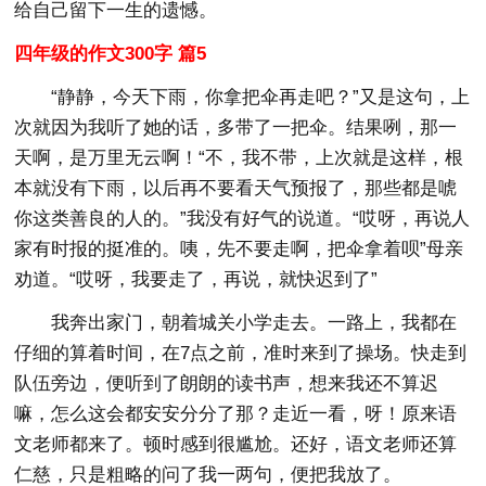
给自己留下一生的遗憾。
四年级的作文300字 篇5
“静静，今天下雨，你拿把伞再走吧？”又是这句，上
次就因为我听了她的话，多带了一把伞。结果咧，那一
天啊，是万里无云啊！“不，我不带，上次就是这样，根
本就没有下雨，以后再不要看天气预报了，那些都是唬
你这类善良的人的。”我没有好气的说道。“哎呀，再说人
家有时报的挺准的。咦，先不要走啊，把伞拿着呗”母亲
劝道。“哎呀，我要走了，再说，就快迟到了”
我奔出家门，朝着城关小学走去。一路上，我都在
仔细的算着时间，在7点之前，准时来到了操场。快走到
队伍旁边，便听到了朗朗的读书声，想来我还不算迟
嘛，怎么这会都安安分分了那？走近一看，呀！原来语
文老师都来了。顿时感到很尴尬。还好，语文老师还算
仁慈，只是粗略的问了我一两句，便把我放了。