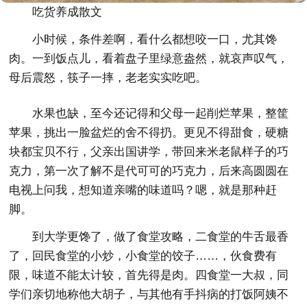
吃货养成散文
小时候，条件差啊，看什么都想咬一口，尤其馋
肉。一到饭点儿，看着盘子里绿意盎然，就哀声叹气，
母后震怒，筷子一摔，老老实实吃吧。
水果也缺，至今还记得和父母一起削烂苹果，整筐
苹果，挑出一脸盆烂的舍不得扔。更见不得甜食，硬糖
块都宝贝不行，父亲出国讲学，带回来米老鼠样子的巧
克力，第一次了解不是代可可的巧克力，后来高圆圆在
电视上问我，想知道亲嘴的味道吗？嗯，就是那种赶
脚。
到大学更馋了，做了食堂攻略，二食堂的牛舌最香
了，回民食堂的小炒，小食堂的饺子……，伙食费有
限，味道不能太计较，首先得是肉。四食堂一大叔，同
学们亲切地称他大胡子，与其他有手抖病的打饭阿姨不