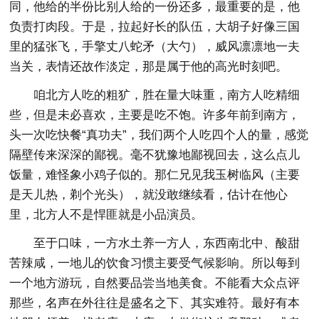
同，他给的半份比别人给的一份还多，最重要的是，他
负责打肉段。于是，拉起好长的队伍，大胡子好像三国
里的猛张飞，手擎丈八蛇矛（大勺），威风凛凛地一夫
当关，表情还故作淡定，那是属于他的高光时刻吧。
咱北方人吃的粗犷，胜在量大味重，南方人吃精细
些，但是未必喜欢，主要是吃不饱。许多年前到南方，
头一次吃快餐“真功夫”，我们两个人吃四个人的量，感觉
隔壁传来深深的鄙视。毫不犹豫地鄙视回去，这么点儿
饭量，难怪象小鸡子似的。那仁兄见我玉树临风（主要
是天儿热，剃个光头），就没敢继续看，估计在他心
里，北方人不是悍匪就是小品演员。
至于口味，一方水土养一方人，东西南北中、酸甜
苦辣咸，一地儿的饮食习惯主要受气候影响。所以每到
一个地方游玩，自然要品尝当地美食。不能看大众点评
那些，名声在外往往是盛名之下、其实难符。最好有本