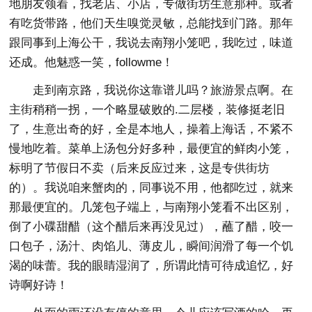
地朋友领着，找老店、小店，专做街坊生意那种。或者
有吃货带路，他们天生嗅觉灵敏，总能找到门路。那年
跟同事到上海公干，我说去南翔小笼吧，我吃过，味道
还成。他魅惑一笑，followme！
走到南京路，我说你这靠谱儿吗？旅游景点啊。在
主街稍稍一拐，一个略显破败的.二层楼，装修挺老旧
了，生意出奇的好，全是本地人，操着上海话，不紧不
慢地吃着。菜单上汤包分好多种，最便宜的鲜肉小笼，
标明了节假日不卖（后来反应过来，这是专供街坊
的）。我说咱来蟹肉的，同事说不用，他都吃过，就来
那最便宜的。几笼包子端上，与南翔小笼看不出区别，
倒了小碟甜醋（这个醋后来再没见过），蘸了醋，咬一
口包子，汤汁、肉馅儿、薄皮儿，瞬间润滑了每一个饥
渴的味蕾。我的眼睛湿润了，所谓此情可待成追忆，好
诗啊好诗！