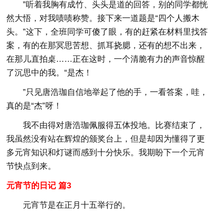
”听着我胸有成竹、头头是道的回答，别的同学都恍
然大悟，对我啧啧称赞。接下来一道题是“四个人搬木
头。”这下，全班同学可傻了眼，有的赶紧在材料里找答
案，有的在那冥思苦想、抓耳挠腮，还有的想不出来，
在那儿直拍桌……正在这时，一个清脆有力的声音惊醒
了沉思中的我。“是杰！
”只见唐浩珈自信地举起了他的手，一看答案，哇，
真的是“杰”呀！
我不由得对唐浩珈佩服得五体投地。比赛结束了，
我虽然没有站在辉煌的颁奖台上，但是却因为懂得了更
多元宵知识和灯谜而感到十分快乐。我期盼下一个元宵
节快点到来。
元宵节的日记 篇3
元宵节是在正月十五举行的。