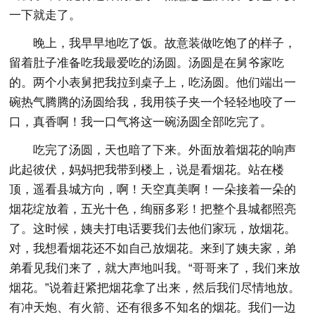
一下就走了。
晚上，我早早地吃了饭。故意装做吃饱了的样子，
留着肚子准备吃我最爱吃的汤圆。汤圆是在舅爷家吃
的。两个小表舅把我拉到桌子上，吃汤圆。他们端出一
碗热气腾腾的汤圆给我，我用筷子夹一个轻轻地咬了一
口，真香啊！我一口气将这一碗汤圆全部吃完了。
吃完了汤圆，天也暗了下来。外面放着烟花的响声
此起彼伏，妈妈把我带到楼上，说是看烟花。站在楼
顶，遥看县城方向，啊！天空真美啊！一朵接着一朵的
烟花绽放着，五光十色，绚丽多彩！把整个县城都照亮
了。这时候，姨夫打电话要我们去他们家玩，放烟花。
对，我想看烟花还不如自己放烟花。来到了姨夫家，弟
弟看见我们来了，就大声地叫我。“哥哥来了，我们来放
烟花。”说着赶紧把烟花拿了出来，然后我们尽情地放。
有冲天炮、有火箭、还有很多不知名的烟花。我们一边