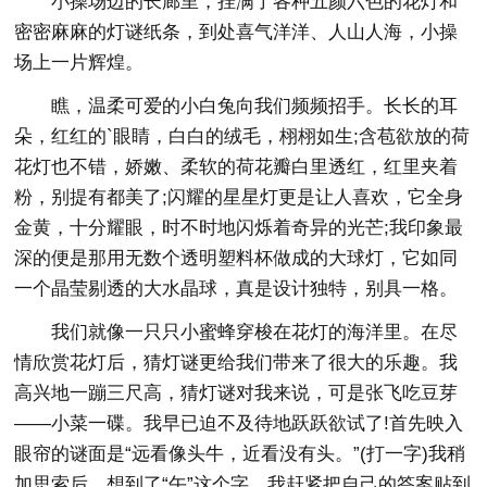
小操场边的长廊里，挂满了各种五颜六色的花灯和
密密麻麻的灯谜纸条，到处喜气洋洋、人山人海，小操
场上一片辉煌。
瞧，温柔可爱的小白兔向我们频频招手。长长的耳
朵，红红的`眼睛，白白的绒毛，栩栩如生;含苞欲放的荷
花灯也不错，娇嫩、柔软的荷花瓣白里透红，红里夹着
粉，别提有都美了;闪耀的星星灯更是让人喜欢，它全身
金黄，十分耀眼，时不时地闪烁着奇异的光芒;我印象最
深的便是那用无数个透明塑料杯做成的大球灯，它如同
一个晶莹剔透的大水晶球，真是设计独特，别具一格。
我们就像一只只小蜜蜂穿梭在花灯的海洋里。在尽
情欣赏花灯后，猜灯谜更给我们带来了很大的乐趣。我
高兴地一蹦三尺高，猜灯谜对我来说，可是张飞吃豆芽
——小菜一碟。我早已迫不及待地跃跃欲试了!首先映入
眼帘的谜面是“远看像头牛，近看没有头。”(打一字)我稍
加思索后，想到了“午”这个字。我赶紧把自己的答案贴到