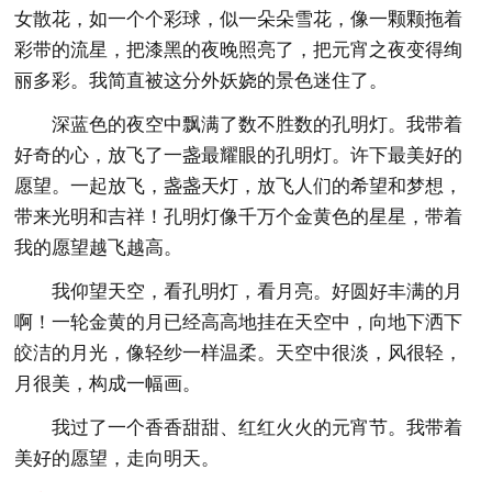
女散花，如一个个彩球，似一朵朵雪花，像一颗颗拖着
彩带的流星，把漆黑的夜晚照亮了，把元宵之夜变得绚
丽多彩。我简直被这分外妖娆的景色迷住了。
深蓝色的夜空中飘满了数不胜数的孔明灯。我带着
好奇的心，放飞了一盏最耀眼的孔明灯。许下最美好的
愿望。一起放飞，盏盏天灯，放飞人们的希望和梦想，
带来光明和吉祥！孔明灯像千万个金黄色的星星，带着
我的愿望越飞越高。
我仰望天空，看孔明灯，看月亮。好圆好丰满的月
啊！一轮金黄的月已经高高地挂在天空中，向地下洒下
皎洁的月光，像轻纱一样温柔。天空中很淡，风很轻，
月很美，构成一幅画。
我过了一个香香甜甜、红红火火的元宵节。我带着
美好的愿望，走向明天。