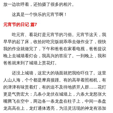
放一边吹呼着，还拍摄了很多的相片。
这真是一个快乐的元宵节啊！
元宵节的日记 篇7
吃元宵、看花灯是元宵节的习俗。元宵节这天，我
早早的起了床，收拾好吃完饭就乖乖去做作业了，很快
我的作业就做完了，下午和爸爸在家看电视，爸爸提议
晚上去城墙看灯会，我高兴的答应了。一到晚上，我和
爸爸就来到了城墙上赏花灯。
还没上城墙，这宏大的场面就把我给吓住了。这里
人山人海，个个都是摩肩接踵。有的高举着照相机，有
的津津有味赏着灯，有的迫不及待地挤开人群……花灯
更是气势宏大：几条小龙伏在城墙上，六条大龙怒张大
嘴腾飞在空中，两边各一条龙盘在柱子上，中间一条盘
龙高高在上，龙灯通体透亮，为活灵活现的神龙有添加