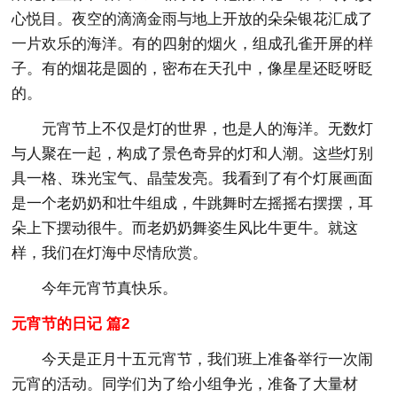
心悦目。夜空的滴滴金雨与地上开放的朵朵银花汇成了
一片欢乐的海洋。有的四射的烟火，组成孔雀开屏的样
子。有的烟花是圆的，密布在天孔中，像星星还眨呀眨
的。
元宵节上不仅是灯的世界，也是人的海洋。无数灯
与人聚在一起，构成了景色奇异的灯和人潮。这些灯别
具一格、珠光宝气、晶莹发亮。我看到了有个灯展画面
是一个老奶奶和壮牛组成，牛跳舞时左摇摇右摆摆，耳
朵上下摆动很牛。而老奶奶舞姿生风比牛更牛。就这
样，我们在灯海中尽情欣赏。
今年元宵节真快乐。
元宵节的日记 篇2
今天是正月十五元宵节，我们班上准备举行一次闹
元宵的活动。同学们为了给小组争光，准备了大量材