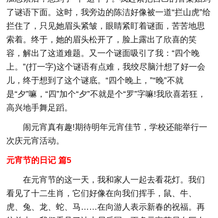
了谜语下面。这时，我旁边的陈洁好像被一道“拦山虎”给
拦住了，只见她眉头紧皱，眼睛紧盯着谜面，苦苦地思
索着。终于，她的眉头松开了，脸上露出了欣喜的笑
容，解出了这道难题。又一个谜面吸引了我：“四个晚
上。”(打一字)这个谜语有点难，我绞尽脑汁想了好一会
儿，终于想到了这个谜底。“四个晚上，”“晚”不就
是“夕”嘛，“四”加个“夕”不就是个“罗”字嘛!我欣喜若狂，
高兴地手舞足蹈。
闹元宵真有趣!期待明年元宵佳节，学校还能举行一
次庆元宵活动。
元宵节的日记 篇5
在元宵节的这一天，我和家人一起去看花灯。我们
看见了十二生肖，它们好像在向我们挥手，鼠、牛、
虎、兔、龙、蛇、马……在向游人表示新春的祝福。再