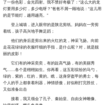
了一份色彩，金光四射。我不禁好奇极了：“这么大的龙
灯要用多少灯，多少电呀？”爸爸不屑一顾地说：“这儿用
的是节能灯，越用越亮。”
登上城墙，进入眼帘的是陕北剪纸。妈妈在一旁剪
着纸，孩子高兴地手舞足蹈；
他们的身后是剪出来的火红的龙，神采飞扬。向前
走花花绿绿的衣服纤细的手指，是什么呢？对，就是靓
丽的皮影！
它们有的神采奕奕，有的趾高气扬，有的美丽秀
气……各个是栩栩如生。你再看，这五彩缤纷的马勺，
绿的，紫的，红的，黄的。瞧，这身穿盔甲的勇士，每
个人的手上都拿着利器，神情骄傲，好似刚打完胜仗，
又似准备出击
接着，我又领会了孔子、秦始皇、自由女神雕像、