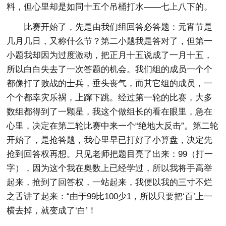
料，但心里却是如同十五个吊桶打水——七上八下的。
比赛开始了，先是由我们组回答必答题：元宵节是
几月几日，又称什么节？第二小题我是答对了，但第一
小题我却因为过度激动，把正月十五说成了一月十五，
所以白白失去了一次答题的机会。我们组的成员一个个
都像打了败战的士兵，垂头丧气，而其它组的成员，一
个个都幸灾乐祸，上蹿下跳。经过第一轮的比赛，大多
数组都得到了一颗星，我这个做组长的看在眼里，急在
心里，决定在第二轮比赛中来一个“绝地大反击”。第二轮
开始了，是抢答题，我心里早已打好了小算盘，决定先
抢到回答权再想。只见老师把题目亮了出来：99（打一
字），因为这个我在奥数上已经学过，所以我将手高举
起来，抢到了回答权，一站起来，我便以我的三寸不烂
之舌讲了起来：“由于99比100少1，所以只要把‘百’上一
横去掉，就变成了‘白’！