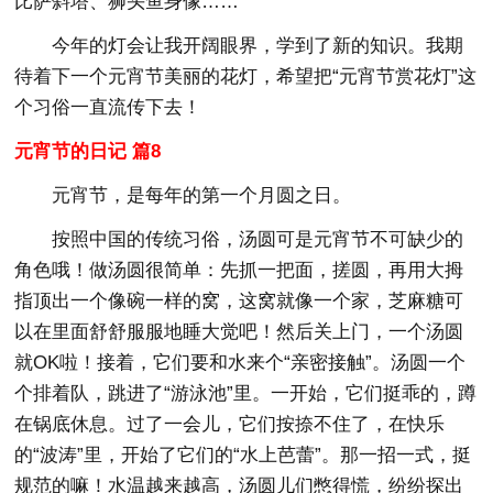
比萨斜塔、狮头鱼身像……
今年的灯会让我开阔眼界，学到了新的知识。我期
待着下一个元宵节美丽的花灯，希望把“元宵节赏花灯”这
个习俗一直流传下去！
元宵节的日记 篇8
元宵节，是每年的第一个月圆之日。
按照中国的传统习俗，汤圆可是元宵节不可缺少的
角色哦！做汤圆很简单：先抓一把面，搓圆，再用大拇
指顶出一个像碗一样的窝，这窝就像一个家，芝麻糖可
以在里面舒舒服服地睡大觉吧！然后关上门，一个汤圆
就OK啦！接着，它们要和水来个“亲密接触”。汤圆一个
个排着队，跳进了“游泳池”里。一开始，它们挺乖的，蹲
在锅底休息。过了一会儿，它们按捺不住了，在快乐
的“波涛”里，开始了它们的“水上芭蕾”。那一招一式，挺
规范的嘛！水温越来越高，汤圆儿们憋得慌，纷纷探出