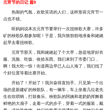
元宵节的日记 篇9
热闹的气氛，欢歌笑语的人们，这样形容元宵节一
点也不错。
听妈妈说本次元宵节要举行一次扭秧歌大赛，许多
矿的秧歌队都参加呢！于是，我兴致勃勃地准备和姥姥
起早去看扭秧歌。
元宵节那天，我和姥姥起了个大早，急促地穿好衣
服、洗脸、吃饭、收拾东西。我们来到了市委门口，
啊！我大吃一惊！街道两边早已人山人海了，我们找了
个好位置等着比赛开始。
开始了！开始了！我兴奋得直拍手。只见第一个出
场的是新建矿的秧歌队，有一辆车，车上坐着几位老先
生在吹唢呐，打鼓奏乐。秧歌队的阿姨和老奶奶挥舞着
鲜艳的大扇子，走着一式的步子，穿着一式的服装，戴