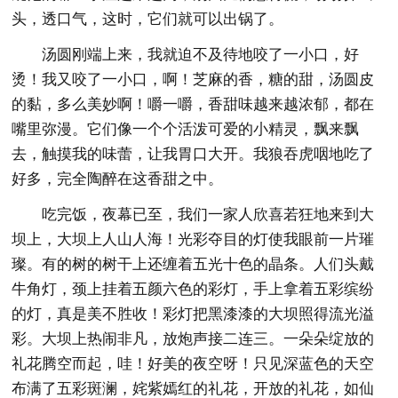
头，透口气，这时，它们就可以出锅了。
汤圆刚端上来，我就迫不及待地咬了一小口，好
烫！我又咬了一小口，啊！芝麻的香，糖的甜，汤圆皮
的黏，多么美妙啊！嚼一嚼，香甜味越来越浓郁，都在
嘴里弥漫。它们像一个个活泼可爱的小精灵，飘来飘
去，触摸我的味蕾，让我胃口大开。我狼吞虎咽地吃了
好多，完全陶醉在这香甜之中。
吃完饭，夜幕已至，我们一家人欣喜若狂地来到大
坝上，大坝上人山人海！光彩夺目的灯使我眼前一片璀
璨。有的树的树干上还缠着五光十色的晶条。人们头戴
牛角灯，颈上挂着五颜六色的彩灯，手上拿着五彩缤纷
的灯，真是美不胜收！彩灯把黑漆漆的大坝照得流光溢
彩。大坝上热闹非凡，放炮声接二连三。一朵朵绽放的
礼花腾空而起，哇！好美的夜空呀！只见深蓝色的天空
布满了五彩斑澜，姹紫嫣红的礼花，开放的礼花，如仙