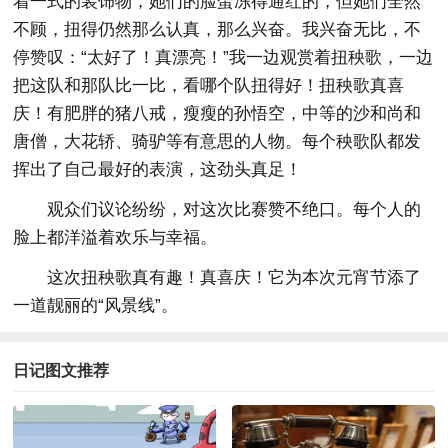
着一式的装饰物，她们的脸蛋冻得通红的，但她们全然
不顾，扭得仍然那么认真，那么兴奋。我兴奋无比，不
停赞叹：“太好了！真漂亮！”我一边观赏着扭秧歌，一边
把这队和那队比一比，看哪个队扭得好！扭秧歌真喜
庆！有肥胖的猪八戒，瘦瘦的孙悟空，中等的沙和尚和
唐僧，大花轿、骑驴等有意思的人物。每个秧歌队都发
挥出了自己最好的表演，这劲头真足！
观众们议论纷纷，对这次比赛赞不绝口。每个人的
脸上都洋溢着欢乐与幸福。
这次扭秧歌真有趣！真喜庆！它为本次元宵节添了
一道靓丽的“风景线”。
日记图文推荐