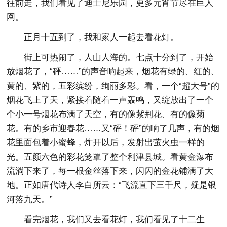
往前走，我们看见了迪士尼乐园，更多元宵节尽在巨人
网。
正月十五到了，我和家人一起去看花灯。
街上可热闹了，人山人海的。七点十分到了，开始
放烟花了，“砰……”的声音响起来，烟花有绿的、红的、
黄的、紫的，五彩缤纷，绚丽多彩。看，一个“超大号”的
烟花飞上了天，紧接着随着一声轰鸣，又绽放出了一个
个小一号烟花布满了天空，有的像紫荆花、有的像菊
花。有的乡市迎春花……又“砰！砰”的响了几声，有的烟
花里面包着小蜜蜂，炸开以后，发射出萤火虫一样的
光。五颜六色的彩花笼罩了整个利津县城。看黄金瀑布
流淌下来了，每一根金丝落下来，闪闪的金花铺满了大
地。正如唐代诗人李白所云：“飞流直下三千尺，疑是银
河落九天。”
看完烟花，我们又去看花灯，我们看见了十二生