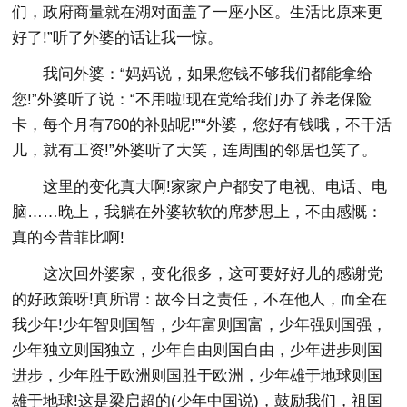
们，政府商量就在湖对面盖了一座小区。生活比原来更
好了!”听了外婆的话让我一惊。
我问外婆：“妈妈说，如果您钱不够我们都能拿给
您!”外婆听了说：“不用啦!现在党给我们办了养老保险
卡，每个月有760的补贴呢!”“外婆，您好有钱哦，不干活
儿，就有工资!”外婆听了大笑，连周围的邻居也笑了。
这里的变化真大啊!家家户户都安了电视、电话、电
脑……晚上，我躺在外婆软软的席梦思上，不由感慨：
真的今昔菲比啊!
这次回外婆家，变化很多，这可要好好儿的感谢党
的好政策呀!真所谓：故今日之责任，不在他人，而全在
我少年!少年智则国智，少年富则国富，少年强则国强，
少年独立则国独立，少年自由则国自由，少年进步则国
进步，少年胜于欧洲则国胜于欧洲，少年雄于地球则国
雄于地球!这是梁启超的(少年中国说)，鼓励我们，祖国