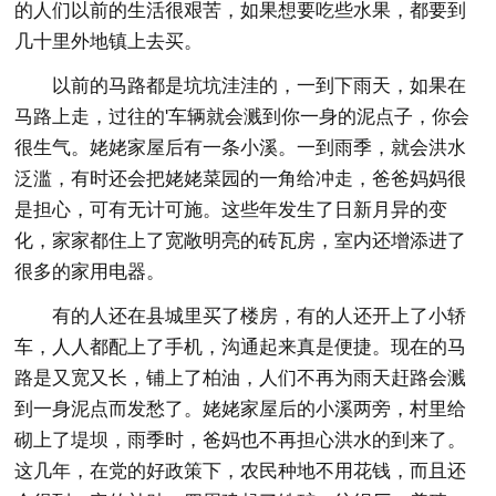
的人们以前的生活很艰苦，如果想要吃些水果，都要到
几十里外地镇上去买。
以前的马路都是坑坑洼洼的，一到下雨天，如果在
马路上走，过往的'车辆就会溅到你一身的泥点子，你会
很生气。姥姥家屋后有一条小溪。一到雨季，就会洪水
泛滥，有时还会把姥姥菜园的一角给冲走，爸爸妈妈很
是担心，可有无计可施。这些年发生了日新月异的变
化，家家都住上了宽敞明亮的砖瓦房，室内还增添进了
很多的家用电器。
有的人还在县城里买了楼房，有的人还开上了小轿
车，人人都配上了手机，沟通起来真是便捷。现在的马
路是又宽又长，铺上了柏油，人们不再为雨天赶路会溅
到一身泥点而发愁了。姥姥家屋后的小溪两旁，村里给
砌上了堤坝，雨季时，爸妈也不再担心洪水的到来了。
这几年，在党的好政策下，农民种地不用花钱，而且还