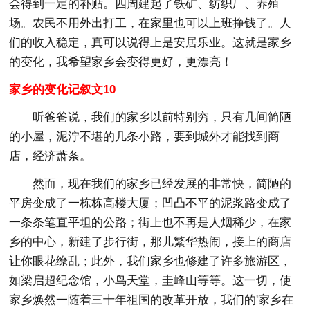
会得到一定的补贴。四周建起了铁矿、纺织厂、养殖
场。农民不用外出打工，在家里也可以上班挣钱了。人
们的收入稳定，真可以说得上是安居乐业。这就是家乡
的变化，我希望家乡会变得更好，更漂亮！
家乡的变化记叙文10
听爸爸说，我们的家乡以前特别穷，只有几间简陋
的小屋，泥泞不堪的几条小路，要到城外才能找到商
店，经济萧条。
然而，现在我们的家乡已经发展的非常快，简陋的
平房变成了一栋栋高楼大厦；凹凸不平的泥浆路变成了
一条条笔直平坦的公路；街上也不再是人烟稀少，在家
乡的中心，新建了步行街，那儿繁华热闹，接上的商店
让你眼花缭乱；此外，我们家乡也修建了许多旅游区，
如梁启超纪念馆，小鸟天堂，圭峰山等等。这一切，使
家乡焕然一随着三十年祖国的改革开放，我们的'家乡在