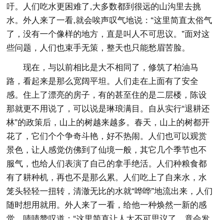
吁。人们吃水更困难了,大多数都到很远的山沟里去挑
水。外人来了一看,就会唉声叹气地说：“这里简直太俗气
了，没有一个像样的地方，直是叫人不可思议。”面对这
些问题，人们也束手无策，整天也只能愁眉苦脸。
现在，与以前相比是大不相同了，修筑了柏油马
路，看起来是那么宽阔平坦。人们走在上面有了安全
感。住上了漂亮的房子，有的甚至住的是二层楼，陈设
那就更不用说了，可以说是琳琅满目。自从实行“退耕还
林”的政策后，山上的树越来越多。春天，山上的树都开
花了，它们个个争奇斗艳，好不热闹。人们也可以观赏
景色，让人感觉仿佛到了仙境一般，其它几个季节也不
服气，也给人们表演了自己的拿手绝活。人们种粮食都
有了耕种机，再也不是那么累。人们吃上了自来水，水
笼头轻轻一扭转，清澈无比的水就“哗哗”地流出来，人们
随时想用就用。外人来了一看，给他一种焕然一新的感
觉，啧啧赞叹道：“这里简直让人太不可思议了，竟会发