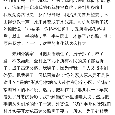
些山路全是土路，坑坑洼洼的，我刚出来时就被“折磨”惨
了。汽车刚一启动我的心就怦怦直跳，来到那条路上，
我没觉得路很陡，反而很舒服，我抬头向窗外望去，不
由得惊叹一声，原来路都成了水泥路。司机阿姨听了我
的惊叹说：“小姑娘，你还不知道吧，政府看那条路很
烂，就出一半的钱，另一半村民出，才修了这条路。”哇!
原来我才走了一年，这里的变化就这么打大!
来到外婆家，可把我给震住了。房子拆了，成了
路，不仅如此，全村上下几乎所有村民的房子都被拆
了，成了高速公路。我哭了，因为就我一个人又找不到
外婆。见我哭了，司机阿姨说：“你的家人原来是不是住
这儿？”“是的”我说“那你的亲人就住在那个小区。”他指了
指湖对面的小区说。然后，把我在到了那儿我一下车就
看见了外婆的身影，我扑到她的'怀里哇哇大哭，然后把
事情从头到尾的说了一遍。外婆说：“我的乖孙女呀!我们
村其实要开发成高速公路房子要占，所以，为了补贴我