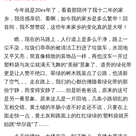
今年就是20xx年了，看着那陪伴了我十二年的家
乡，我倍感亲切。看啊，如今我的家乡是多么繁华！回
首间，我不禁赞叹，这些年来家乡的变化真的是大呀！
瞧，现在的马路上，人行道上是多么干净，路上一
尘不染，垃圾们乖乖的被清洁工扫进了垃圾车，水泥地
又平又亮，简直像精致的装饰品一样，再也没车一开过
塑料袋与灰尘就满天飞舞的“美丽”景象了。道旁的绿化带
更是让人赞不绝口。翠绿的树木既装点了公路，也清新
了空气，。走在路上，我们的心都仿佛随着绿化带的那
份宁静，而变得安静了……但是听爸爸说，原来的这可
是另一番景象。原来这儿是一片田地，几条小路胡乱的
互相交错。黄土铺的羊肠小道不好走还不说，只要在上
面走快一点，黄土灰和路面上的红红绿绿的'塑料袋就开
始跳“华尔兹”了……