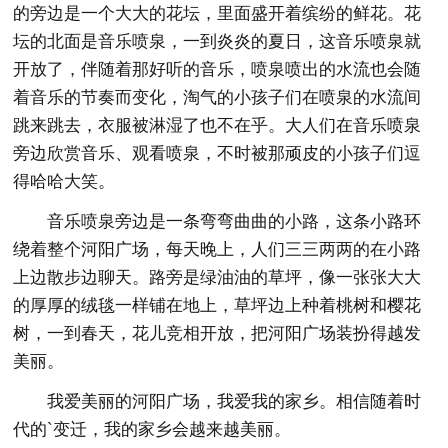
的旁边是一个大大的花坛，里面盛开着缤纷的鲜花。花
坛的北面是音乐喷泉，一到炎炎的夏日，这音乐喷泉就
开放了，伴随着那好听的音乐，喷泉喷出的水流也会随
着音乐的节奏而变化，淘气的小孩子们在喷泉的水流间
跳来跳去，衣服被淋湿了也不在乎。大人们在音乐喷泉
旁边欣赏音乐、观看喷泉，不时被那顽皮的小孩子们逗
得哈哈大笑。
音乐喷泉旁边是一条弯弯曲曲的小路，这条小路环
绕着整个河阳广场，每天晚上，人们三三两两的在小路
上边散步边聊天。路旁是绿油油的草坪，像一张张大大
的厚厚的绒毯一样铺在地上，草坪边上种着桃树和樱花
树，一到春天，花儿竞相开放，把河阳广场装扮得越发
美丽。
我爱美丽的河阳广场，我爱我的家乡。相信随着时
代的`变迁，我的家乡会越来越美丽。