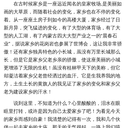
在古时候家乡是一座远近闻名的皇家牧场,是美丽如
画的大草原，而随着社会的变化，家乡也在不停的变化
着。从一座座土房子到如今的高楼大厦，家乡经过了日
新月异，突飞猛进的变化，有了大型的体育场，有了大
型的人工湖，有了内蒙古四大大型产业之一的“晨春石
业”，据说家乡的花岗岩也参展了世博会，这让我非常骄
傲！还有家乡独具特色的小长城，虽没有万里长城那么
长，但是它是家乡父老乡亲的骄傲，使这座美丽的小城
更增添了无限的生机！虽没有桂林甲天下的美称，但它
却凝洁着家乡父老曾经洒过的血汗。它是生我养我的地
方，土生土长的黄旗人的我见证了家乡的变化和家乡父
老为建设家乡的汗水！
说到这里，不知道为什么？心里酸酸的，泪水在眼
眶里打转，或许是因为自己太爱家乡了吧！为看见今天
的家乡而感到自豪！我清楚的记得有一次，我和几个伙
伴一起去家乡的大庙，那天的天气很好，一路上我们嘻