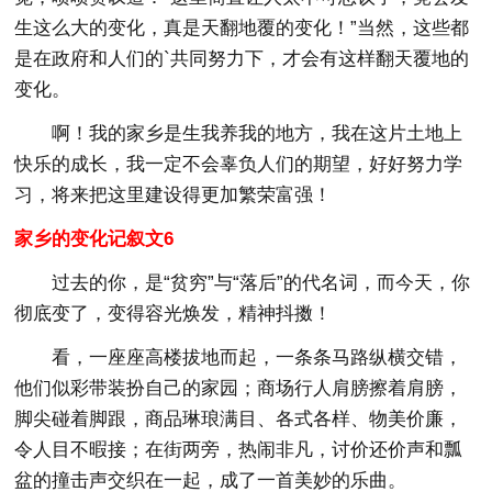
生这么大的变化，真是天翻地覆的变化！”当然，这些都
是在政府和人们的`共同努力下，才会有这样翻天覆地的
变化。
啊！我的家乡是生我养我的地方，我在这片土地上
快乐的成长，我一定不会辜负人们的期望，好好努力学
习，将来把这里建设得更加繁荣富强！
家乡的变化记叙文6
过去的你，是“贫穷”与“落后”的代名词，而今天，你
彻底变了，变得容光焕发，精神抖擞！
看，一座座高楼拔地而起，一条条马路纵横交错，
他们似彩带装扮自己的家园；商场行人肩膀擦着肩膀，
脚尖碰着脚跟，商品琳琅满目、各式各样、物美价廉，
令人目不暇接；在街两旁，热闹非凡，讨价还价声和瓢
盆的撞击声交织在一起，成了一首美妙的乐曲。