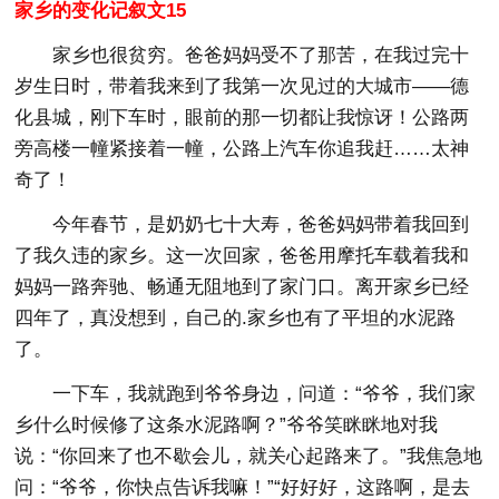
家乡的变化记叙文15
家乡也很贫穷。爸爸妈妈受不了那苦，在我过完十
岁生日时，带着我来到了我第一次见过的大城市——德
化县城，刚下车时，眼前的那一切都让我惊讶！公路两
旁高楼一幢紧接着一幢，公路上汽车你追我赶……太神
奇了！
今年春节，是奶奶七十大寿，爸爸妈妈带着我回到
了我久违的家乡。这一次回家，爸爸用摩托车载着我和
妈妈一路奔驰、畅通无阻地到了家门口。离开家乡已经
四年了，真没想到，自己的.家乡也有了平坦的水泥路
了。
一下车，我就跑到爷爷身边，问道：“爷爷，我们家
乡什么时候修了这条水泥路啊？”爷爷笑眯眯地对我
说：“你回来了也不歇会儿，就关心起路来了。”我焦急地
问：“爷爷，你快点告诉我嘛！”“好好好，这路啊，是去