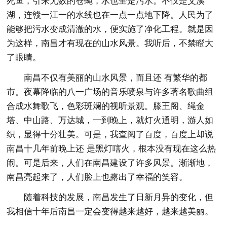
死鱼，引来无数的苍蝇，水也全是污水。不仅是艾溪
湖，连赣一江一的水线也在一点一点地下降。人民为了
能够把污水变成清澈的水，便实施了净化工程。就是因
为这样，南昌才有现在的山水风景。我听后，不禁瞪大
了眼睛。
南昌不仅有美丽的山水风景，而且还 有繁华的都
市。夜幕降临的八一广场的音乐喷泉与许多著名歌曲组
合成水舞歌飞，色彩斑斓的视听景观。滕王阁、绳金
塔、中山路、万达城，一到晚上，就灯火通明，游人如
织，显得十分壮美。可是，我查阅了百度，百度上却说
南昌十几年前晚上还 是黑灯嗐火，根本没有现在这么热
闹。可是后来，人们在南昌建设了许多风景。渐渐地，
南昌亮起来了，人们脸上也露出了幸福的笑容。
随着科技的发展，南昌发生了日新月异的变化，但
我相信十年后南昌一定会变得越来越好，越来越美丽。