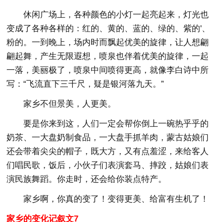
休闲广场上，各种颜色的小灯一起亮起来，灯光也
变成了各种各样的：红的、黄的、蓝的、绿的、紫的'、
粉的。一到晚上，场内时而飘起优美的旋律，让人想翩
翩起舞，产生无限遐想，喷泉也伴着优美的旋律，一起
一落，美丽极了，喷泉中间喷得更高，就像李白诗中所
写：“飞流直下三千尺，疑是银河落九天。”
家乡不但景美，人更美。
要是你来到这，人们一定会帮你倒上一碗热乎乎的
奶茶、一大盘奶制食品，一大盘手抓羊肉，蒙古姑娘们
还会带着尖尖的帽子，既大方，又有点羞涩，来给客人
们唱民歌，饭后，小伙子们表演套马、摔跤，姑娘们表
演民族舞蹈。你走时，还会给你装点特产。
家乡啊，你真的变了！变得更美、给富有生机了！
家乡的变化记叙文7