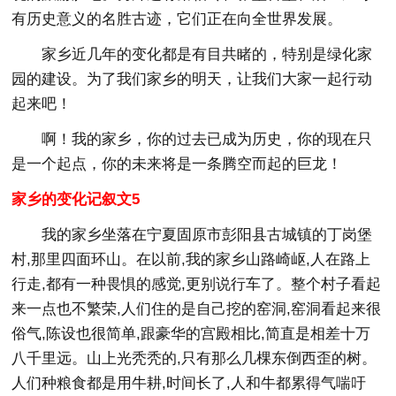
有历史意义的名胜古迹，它们正在向全世界发展。
家乡近几年的变化都是有目共睹的，特别是绿化家
园的建设。为了我们家乡的明天，让我们大家一起行动
起来吧！
啊！我的家乡，你的过去已成为历史，你的现在只
是一个起点，你的未来将是一条腾空而起的巨龙！
家乡的变化记叙文5
我的家乡坐落在宁夏固原市彭阳县古城镇的丁岗堡
村,那里四面环山。在以前,我的家乡山路崎岖,人在路上
行走,都有一种畏惧的感觉,更别说行车了。整个村子看起
来一点也不繁荣,人们住的是自己挖的窑洞,窑洞看起来很
俗气,陈设也很简单,跟豪华的宫殿相比,简直是相差十万
八千里远。山上光秃秃的,只有那么几棵东倒西歪的树。
人们种粮食都是用牛耕,时间长了,人和牛都累得气喘吁