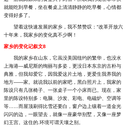
就能吃到早餐，坐在餐桌上清清静静的吃早餐，心情都
变得好多了。
望着这快速发展的家乡，我不禁赞叹：“改革开放六
十年来，我家乡的变化真不少啊！
家乡的变化记叙文8
我的家乡在山东，它虽没美国纽约的繁华，也没水
上海港—威尼斯的绚丽与多姿，更没日本东京的古朴与
典雅，但我却爱它，因我爱这片土地，更爱生我养我的
地方——家。就说我以前的家吧，黑白照片上，我家的
陈设只有几张椅子、一张桌子一个小床而已。现在，家
里的陈设特别多：电脑、沙发、彩电、电磁炉、空调等
等……而屋顶刷得比雪还要白，窗户边上镶着一道金光
闪闪的边，一眼望去，就像一座豪华别墅，又像一座梦
幻王宫。这住的.环境可谓天壤之别。