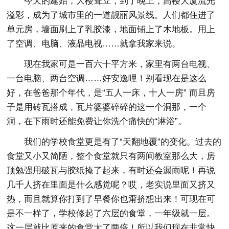
今天的建始，大楼耸立，到了晚上，高楼大厦流光
溢彩，成为了城市里的一道靓丽风景线。人们都住进了
单元房，墙面刷上了乳胶漆，地面铺上了木地板。用上
了空调、电脑、液晶电视……就拿我家来说。
现在我家可是一百六十平方米，家里有两台电视、
一台电脑、两台空调……好安逸哩！别看现在是这么
好，在爸爸那个年代，是“五人一床，十人一房” 而且房
子是用砖瓦搭成，瓦片婆婆碎碎的这一个洞那，一个
洞，在下雨时还能免费让你洗个痛快的“淋浴”。
我们的学校食堂更是有了“天翻地覆”的变化。过去的
食堂又小又简陋，整个食堂就只有两间教室那么大，房
顶勉强用破瓦与胶纸掩了起来，有时还会漏雨呢！再说
几千人挤在里面是什么感觉呢？哎，老实说里面又挤又
热，而且就算你打到了早餐你也甭挤想出来！可现在可
是不一样了，学校修起了六层的食堂，一年级就一层。
这一层就比原来的食堂大了两倍！所以我们现在非常快