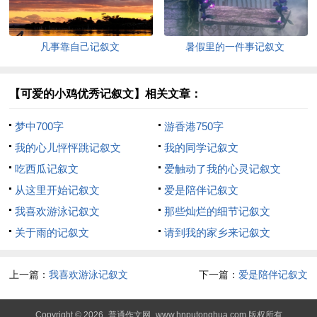
凡事靠自己记叙文
暑假里的一件事记叙文
【可爱的小鸡优秀记叙文】相关文章：
梦中700字
游香港750字
我的心儿怦怦跳记叙文
我的同学记叙文
吃西瓜记叙文
爱触动了我的心灵记叙文
从这里开始记叙文
爱是陪伴记叙文
我喜欢游泳记叙文
那些灿烂的细节记叙文
关于雨的记叙文
请到我的家乡来记叙文
上一篇：
我喜欢游泳记叙文
下一篇：
爱是陪伴记叙文
Copyright © 2026
普通作文网
www.hnputonghua.com 版权所有