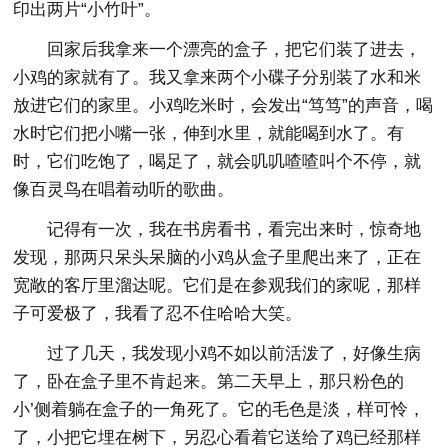
印出两片“小竹叶”。
回家后我拿来一个漂亮的盒子，把它们装了进去，
小鸡的家就有了。我又拿来两个小碟子分别装了水和米
放进它们的家里。小鸡吃米时，会发出“笃笃”的声音，喝
水时它们把小嘴一张，伸到水里，就能喝到水了。有
时，它们吃饱了，喝足了，就会叽叽喳喳叫个不停，就
像百灵鸟在唱着动听的歌曲。
记得有一次，我在书房看书，看完出来时，惊奇地
发现，那两只呆头呆脑的小鸡从盒子里爬出来了，正在
宽敞的客厅里溜达呢。它们是在参观我们的家呢，那样
子可爱极了，我看了忍不住哈哈大笑。
过了几天，我发现小鸡不如以前活泼了，好像生病
了，卧在盒子里不肯起来。第二天早上，那只粉色的
小’侧着躺在盒子的一角死了。它的毛色是淡，样可怜，
了，小把它埋在树下，另忍心看着它送给了鸡已经那样