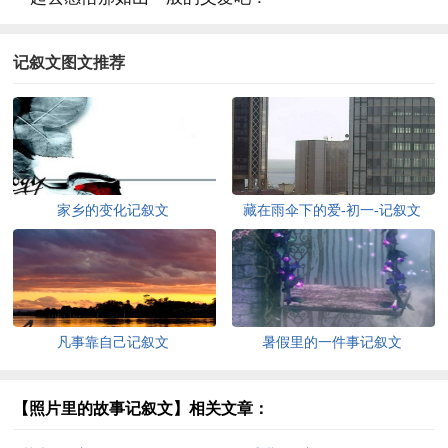
记叙文图文推荐
家乡的变化记叙文
藏在雨伞下的爱-初一-记叙文
凡事靠自己记叙文
暑假里的一件事记叙文
【照片里的故事记叙文】相关文章：