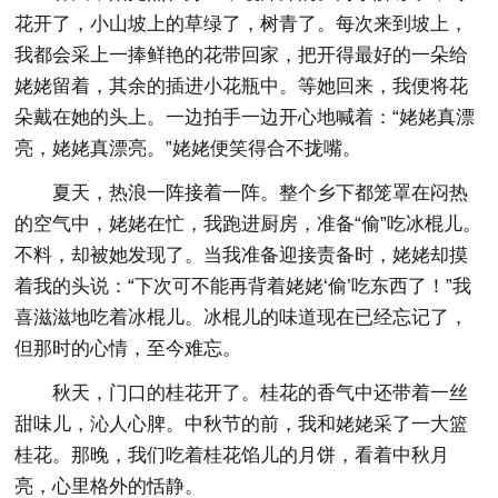
花开了，小山坡上的草绿了，树青了。每次来到坡上，
我都会采上一捧鲜艳的花带回家，把开得最好的一朵给
姥姥留着，其余的插进小花瓶中。等她回来，我便将花
朵戴在她的头上。一边拍手一边开心地喊着：“姥姥真漂
亮，姥姥真漂亮。”姥姥便笑得合不拢嘴。
夏天，热浪一阵接着一阵。整个乡下都笼罩在闷热
的空气中，姥姥在忙，我跑进厨房，准备“偷”吃冰棍儿。
不料，却被她发现了。当我准备迎接责备时，姥姥却摸
着我的头说：“下次可不能再背着姥姥‘偷’吃东西了！”我
喜滋滋地吃着冰棍儿。冰棍儿的味道现在已经忘记了，
但那时的心情，至今难忘。
秋天，门口的桂花开了。桂花的香气中还带着一丝
甜味儿，沁人心脾。中秋节的前，我和姥姥采了一大篮
桂花。那晚，我们吃着桂花馅儿的月饼，看着中秋月
亮，心里格外的恬静。