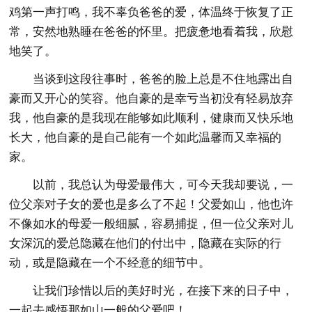
鸡第一声打鸣，我不辜负爸爸的爱，体温终于恢复了正
常，安然地熟睡在爸爸的怀里。把疲惫地看着我，欣慰
地笑了。
当谈到这段往事时，爸爸的脸上总是不住地露出自
豪而又开心的笑容。他自豪的是幸亏当初没有轻易放弃
我，他自豪的是我现在能够如此顺利，健康而又快乐地
长大，他自豪的是自己能有一个如此温馨而又幸福的
家。
以前，我总认为母爱最伟大，可今天我却要说，一
位父亲对子女的爱也是多么了不起！父爱如山，他也许
不像如水的母爱一般细腻，容易捕捉，但一位父亲对儿
女深沉的爱总隐藏在他们的付出中，隐藏在实际的行
动，或是隐藏在一个不经意的细节中。
让我们珍惜以后的美好时光，在接下来的日子中，
一起去感悟那如山一般的父爱吧！