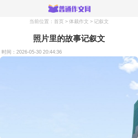
当前位置：
首页
>
体裁作文
>
记叙文
照片里的故事记叙文
时间：2026-05-30 20:44:36