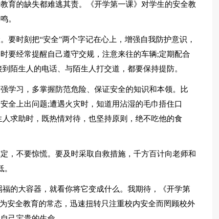
传教育的缺失都难逃其责。《开学第一课》对学生的安全教
长鸣。
。要时刻把“安全”两个字记在心上，增强自我防护意识，
时要经常提醒自己遵守交规，注意来往的车辆;定期配合
接到陌生人的电话、与陌生人打交道，都要保持提防。
加强学习，多掌握防范危险、保证安全的知识和本领。比
安全上出问题;遭遇火灾时，知道用沾湿的毛巾捂住口
生人求助时，既热情对待，也坚持原则，绝不吃他的食
镇定，不要惊慌。要及时采取自救措施，千方百计向老师和
低。
祸福的大容器，就看你将它变成什么。我期待，《开学第
成为安全教育的常态，迅速扭转只注重校内安全而罔顾校外
爱自己宝贵的生命。