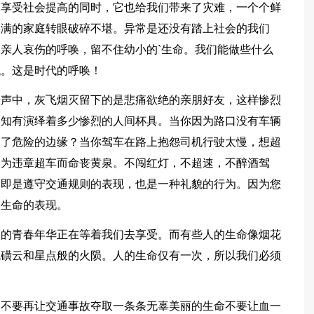
、享受社会提高的同时，它也给我们带来了灾难，一个个鲜
美满的家庭转眼破碎不堪。异常是还没有踏上社会的我们
亲人哀伤的呼唤，留不住幼小的`生命。我们能做些什么
低。这是时代的呼唤！
击声中，灰飞烟灭留下的是悲痛欲绝的亲朋好友，这样惨烈
不知有演绎着多少惨烈的人间杯具。当你因为路口没有车辆
到了危险的边缘？当你驾车在路上抱怨司机行驶太慢，想超
因为违章超车而命丧黄泉。不闯红灯，不超速，不醉酒驾
，即是遵守交通规则的表现，也是一种礼貌的行为。因为您
人生命的表现。
美的青春年华正在等着我们去享受。而有些人的生命像烟花
硫磺云和星点般的火陨。人的生命仅有一次，所以我们必须
，不要再让交通事故夺取一条条无辜美丽的生命不要让血一