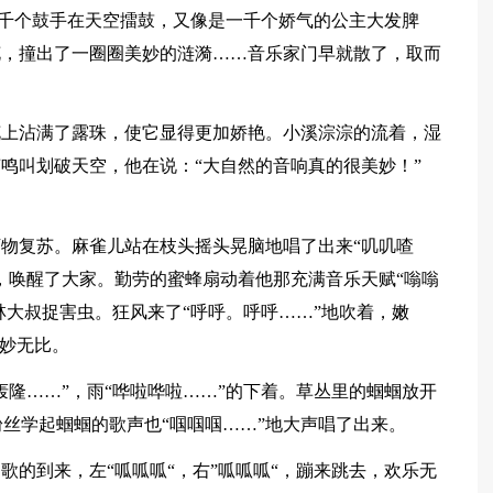
是一千个鼓手在天空擂鼓，又像是一千个娇气的公主大发脾
花，撞出了一圈圈美妙的涟漪……音乐家门早就散了，取而
花上沾满了露珠，使它显得更加娇艳。小溪淙淙的流着，湿
鸣叫划破天空，他在说：“大自然的音响真的很美妙！”
物复苏。麻雀儿站在枝头摇头晃脑地唱了出来“叽叽喳
，唤醒了大家。勤劳的蜜蜂扇动着他那充满音乐天赋“嗡嗡
林大叔捉害虫。狂风来了“呼呼。呼呼……”地吹着，嫩
美妙无比。
轰隆……”，雨“哗啦哗啦……”的下着。草丛里的蝈蝈放开
粉丝学起蝈蝈的歌声也“啯啯啯……”地大声唱了出来。
歌的到来，左“呱呱呱“，右”呱呱呱“，蹦来跳去，欢乐无