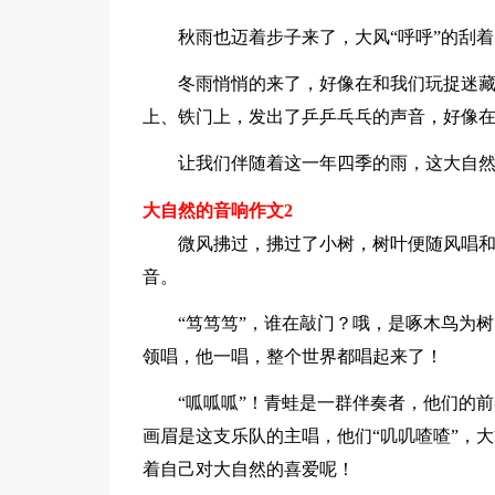
秋雨也迈着步子来了，大风“呼呼”的刮
冬雨悄悄的来了，好像在和我们玩捉迷
上、铁门上，发出了乒乒乓乓的声音，好像
让我们伴随着这一年四季的雨，这大自
大自然的音响作文2
微风拂过，拂过了小树，树叶便随风唱
音。
“笃笃笃”，谁在敲门？哦，是啄木鸟为树
领唱，他一唱，整个世界都唱起来了！
“呱呱呱”！青蛙是一群伴奏者，他们的
画眉是这支乐队的主唱，他们“叽叽喳喳”，
着自己对大自然的喜爱呢！