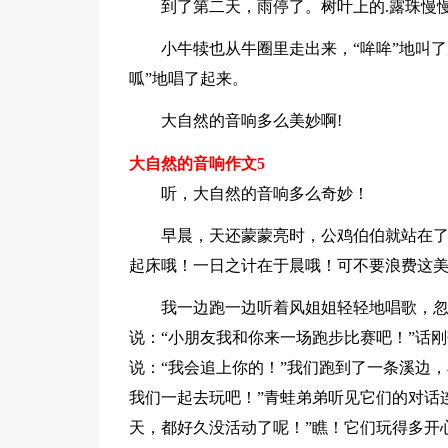
到了第二天，雨停了。树叶上的.露珠慢
小牛犊也从牛圈里走出来，“哞哞”地叫了
呱”地唱了起来。
大自然的音响多么美妙啊!
大自然的音响作文5
听，大自然的音响多么奇妙！
早晨，天还蒙蒙亮时，公鸡伯伯就站在了
起床哦！一日之计在于晨哦！可不要浪费这美
我一边跑一边听着风姐姐轻轻地唱歌，忽
说：“小朋友我和你来一场跑步比赛吧！”话
说：“我会追上你的！”我们跑到了一条溪边，
我们一起去玩吧！”青蛙弟弟听见它们的对话
天，都好久没活动了呢！”瞧！它们玩得多开