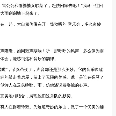
，雷公公和雨婆婆又吵架了，赶快回家去吧！”我马上往回
儿大雨唰唰地下起来了。
在一起，大自然仿佛在开一场动听的`音乐会，多么奇妙
雷声隆隆，如同鼓声敲响！听！那呼呼的风声，多么像为雨
去体会，能感到这种音乐的韵律。
哗啦啦”，节奏虽变了，声音却还是那么美妙。它的音乐唤醒
轻轻的敲击着房屋，留出了无限的美感。瞧！是谁在弹琴？
，似诗人在云头吟咏。雨，仿佛述说着委婉的心声。
律完美地相结合，展现他们这乐队的默契。
是有人在摇着铃鼓。为这道奇妙的乐曲，做了一个优美的铺