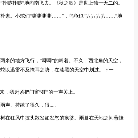
“扑哧扑哧”地向南飞去。《秋之歌》是世上独一无二的。
朴素。小蛇们“嘶嘶嘶嘶……”，乌龟也“叭叭叭叭……”地
两米的地方飞行，“唧唧”的叫着。不久，西北角的天空，
银蛇以迅雷不及掩耳之势，在漆黑的天空中划过。下一
来，我赶紧把门窗“砰”的一声关上。
、持续了很久，很.....
大树在狂风中披头散发如发怒的疯婆。雨幕在天地之间悬挂