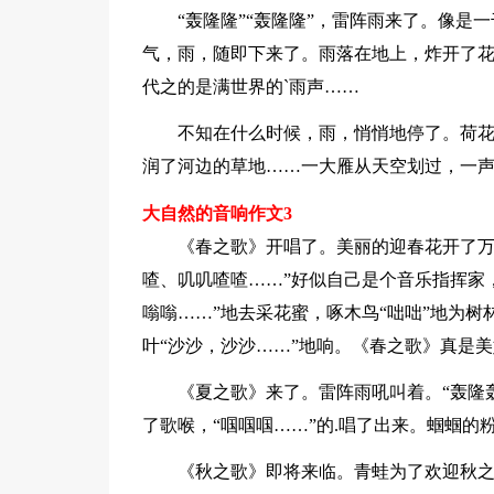
“轰隆隆”“轰隆隆”，雷阵雨来了。像
气，雨，随即下来了。雨落在地上，炸开了
代之的是满世界的`雨声……
不知在什么时候，雨，悄悄地停了。荷
润了河边的草地……一大雁从天空划过，一声
大自然的音响作文3
《春之歌》开唱了。美丽的迎春花开了万
喳、叽叽喳喳……”好似自己是个音乐指挥家
嗡嗡……”地去采花蜜，啄木鸟“咄咄”地为树
叶“沙沙，沙沙……”地响。《春之歌》真是
《夏之歌》来了。雷阵雨吼叫着。“轰隆
了歌喉，“啯啯啯……”的.唱了出来。蝈蝈的
《秋之歌》即将来临。青蛙为了欢迎秋之