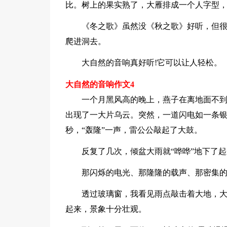
比。树上的果实熟了，大雁排成一个人字型，
《冬之歌》虽然没《秋之歌》好听，但很
爬进洞去。
大自然的音响真好听!它可以让人轻松。
大自然的音响作文4
一个月黑风高的晚上，燕子在离地面不到
出现了一大片乌云。突然，一道闪电如一条
秒，“轰隆”一声，雷公公敲起了大鼓。
反复了几次，倾盆大雨就“哗哗”地下了起
那闪烁的电光、那隆隆的载声、那密集的雨声
透过玻璃窗，我看见雨点敲击着大地，
起来，景象十分壮观。