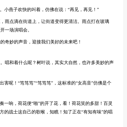
着。小燕子欢快的叫着，仿佛在说：“再见，再见！”
藏，雨点滴在街道上，让街道变得更清洁。雨点打在玻璃
在开一场演唱会。
然的奇妙的声音，迎接我们美好的未来吧！
和。唱和着什么呢？树叶说，其实大自然，也许多美妙的声
出害呢！“笃笃笃”“笃笃笃”，这标准的“女高音”仿佛是个
前奏一响，荷花便“啪”的开了花，看！荷花笑的多甜！百灵
大方的战士这自己的歌喉，知瞧！知了正在“有知有味”的唱