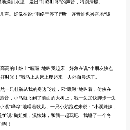
慢地滴到水里，发出“叮咚叮咚”的声音，特别清脆。
几声。好像在说:“雨终于停了!”听，连青蛙也兴奋地“呱
高高的山坡上“喔喔”地叫我起床，好象在说“小朋友快点
好时光！”我马上从床上爬起来，去外面晨炼了。
然一只杜鹃从我的身边飞过，它“啾啾”地叫着，仿佛在
刚落音，小鸟就飞到了前面的大树上，我一边加快脚步一边
小溪“哗哗”地唱着歌儿，一只小鹅跑过来说：“小溪妹妹，
连忙说“鹅姐姐，溪妹妹，和我一起玩吧！我睡了一个冬
心啊！