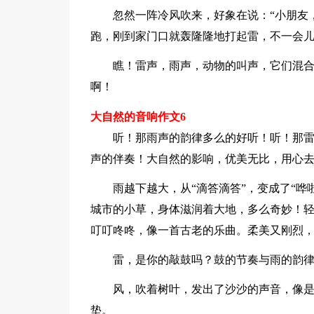
忽然一阵冷风吹来，好象在说：“小朋友
跑，刚到家门口就轰隆隆地打起雷，不一会
瞧！雷声，雨声，动物的叫声，它们混合
啊！
大自然的音响作文6
听！那雨声的韵律多么的好听！听！那
声的伴奏！大自然的影响，优美无比，用心
雨越下越大，从“滴答滴答”，变成了“
城市的小草，身体滋润着大地，多么奇妙！
叮叮咚咚，像一首古老的乐曲。柔美又刚烈
雷，是你的敲鼓吗？鼓的节奏与雨的韵
风，吹着树叶，发出了沙沙的声音，像
垫。