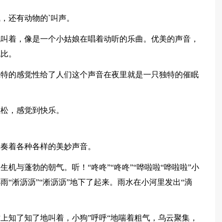
，还有动物的`叫声。
地叫着，像是一个小姑娘在唱着动听的乐曲。优美的声音，
无比。
独特的感觉性给了人们这个声音在夜里就是一只独特的催眠
轻松，感觉到快乐。
鸣奏着各种各样的美妙声音。
机与蓬勃的朝气。听！“咚咚”“咚咚”“哗啦啦“哗啦啦”小
“淅沥沥”“淅沥沥”地下了起来。雨水在小河里发出“滴
上知了知了地叫着，小狗”呼呼“地喘着粗气，乌云聚集，