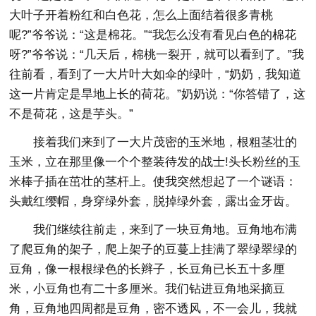
大叶子开着粉红和白色花，怎么上面结着很多青桃
呢?”爷爷说：“这是棉花。”“我怎么没有看见白色的棉花
呀?”爷爷说：“几天后，棉桃一裂开，就可以看到了。”我
往前看，看到了一大片叶大如伞的绿叶，“奶奶，我知道
这一片肯定是旱地上长的荷花。”奶奶说：“你答错了，这
不是荷花，这是芋头。”
接着我们来到了一大片茂密的玉米地，根粗茎壮的
玉米，立在那里像一个个整装待发的战士!头长粉丝的玉
米棒子插在茁壮的茎杆上。使我突然想起了一个谜语：
头戴红缨帽，身穿绿外套，脱掉绿外套，露出金牙齿。
我们继续往前走，来到了一块豆角地。豆角地布满
了爬豆角的架子，爬上架子的豆蔓上挂满了翠绿翠绿的
豆角，像一根根绿色的长辫子，长豆角已长五十多厘
米，小豆角也有二十多厘米。我们钻进豆角地采摘豆
角，豆角地四周都是豆角，密不透风，不一会儿，我就