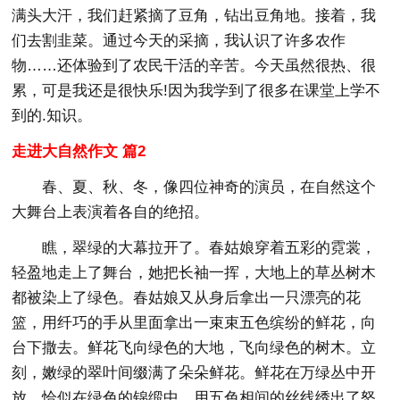
满头大汗，我们赶紧摘了豆角，钻出豆角地。接着，我
们去割韭菜。通过今天的采摘，我认识了许多农作
物……还体验到了农民干活的辛苦。今天虽然很热、很
累，可是我还是很快乐!因为我学到了很多在课堂上学不
到的.知识。
走进大自然作文 篇2
春、夏、秋、冬，像四位神奇的演员，在自然这个
大舞台上表演着各自的绝招。
瞧，翠绿的大幕拉开了。春姑娘穿着五彩的霓裳，
轻盈地走上了舞台，她把长袖一挥，大地上的草丛树木
都被染上了绿色。春姑娘又从身后拿出一只漂亮的花
篮，用纤巧的手从里面拿出一束束五色缤纷的鲜花，向
台下撒去。鲜花飞向绿色的大地，飞向绿色的树木。立
刻，嫩绿的翠叶间缀满了朵朵鲜花。鲜花在万绿丛中开
放，恰似在绿色的锦缎中，用五色相间的丝线绣出了怒