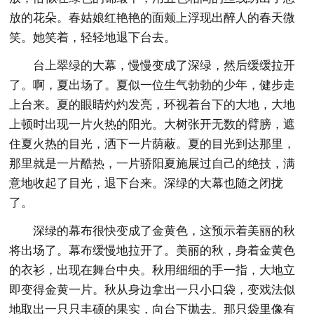
放的花朵。春姑娘红艳艳的面颊上浮现出醉人的春天微
笑。她笑着，轻轻地退下台去。
台上翠绿的大幕，慢慢变成了深绿，然后缓缓拉开
了。啊，夏出场了。夏似一位生气勃勃的少年，健步走
上台来。夏的眼睛灼灼发亮，环视着台下的大地，大地
上顿时出现一片火热的阳光。大树张开无数的臂膀，遮
住夏火热的目光，洒下一片荫蔽。夏的目光到达那里，
那里就是一片酷热，一片骄阳夏施展过自己的绝技，满
意地收起了目光，退下台来。深绿的大幕也随之闭拢
了。
深绿的幕布很快变成了金黄色，这预示着美丽的秋
将出场了。幕布缓慢地拉开了。美丽的秋，身着金黄色
的衣衫，出现在舞台中央。秋用细细的手一指，大地立
即变得金黄一片。秋从身边拿出一只小口袋，变戏法似
地取出一只只丰硕的果实，向台下抛去。那只袋里像有