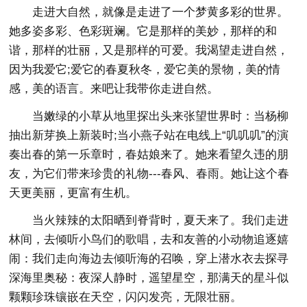
走进大自然，就像是走进了一个梦黄多彩的世界。
她多姿多彩、色彩斑斓。它是那样的美妙，那样的和
谐，那样的壮丽，又是那样的可爱。我渴望走进自然，
因为我爱它;爱它的春夏秋冬，爱它美的景物，美的情
感，美的语言。来吧让我带你走进自然。
当嫩绿的小草从地里探出头来张望世界时：当杨柳
抽出新芽换上新装时;当小燕子站在电线上“叽叽叽”的演
奏出春的第一乐章时，春姑娘来了。她来看望久违的朋
友，为它们带来珍贵的礼物---春风、春雨。她让这个春
天更美丽，更富有生机。
当火辣辣的太阳晒到脊背时，夏天来了。我们走进
林间，去倾听小鸟们的歌唱，去和友善的小动物追逐嬉
闹：我们走向海边去倾听海的召唤，穿上潜水衣去探寻
深海里奥秘：夜深人静时，遥望星空，那满天的星斗似
颗颗珍珠镶嵌在天空，闪闪发亮，无限壮丽。