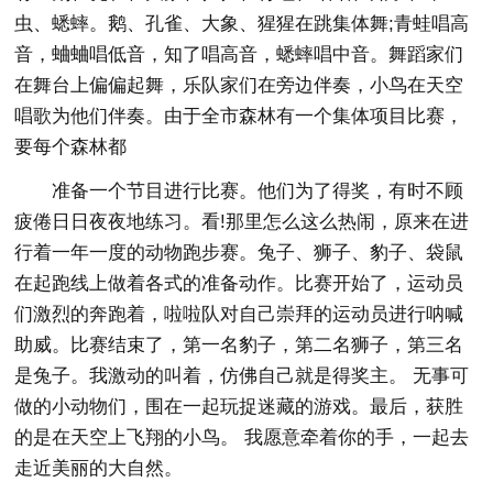
虫、蟋蟀。鹅、孔雀、大象、猩猩在跳集体舞;青蛙唱高
音，蛐蛐唱低音，知了唱高音，蟋蟀唱中音。舞蹈家们
在舞台上偏偏起舞，乐队家们在旁边伴奏，小鸟在天空
唱歌为他们伴奏。由于全市森林有一个集体项目比赛，
要每个森林都
准备一个节目进行比赛。他们为了得奖，有时不顾
疲倦日日夜夜地练习。看!那里怎么这么热闹，原来在进
行着一年一度的动物跑步赛。兔子、狮子、豹子、袋鼠
在起跑线上做着各式的准备动作。比赛开始了，运动员
们激烈的奔跑着，啦啦队对自己崇拜的运动员进行呐喊
助威。比赛结束了，第一名豹子，第二名狮子，第三名
是兔子。我激动的叫着，仿佛自己就是得奖主。 无事可
做的小动物们，围在一起玩捉迷藏的游戏。最后，获胜
的是在天空上飞翔的小鸟。 我愿意牵着你的手，一起去
走近美丽的大自然。