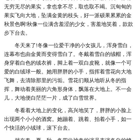
无穷无尽的果实，拿也拿不尽，取也取不竭。沉甸甸的
果实飞向大地，坠满金黄的枝头，好一派硕果累累的金
秋景色啊!秋像一位满含羞涩的少女，害羞地笑着，款款
步下台去。
冬天来了!冬像一位爱干净的小女孩儿，浑身雪白，
连幕布也由金黄而变得雪白了。冬戴着雪白的绒帽，浑
身穿着白色的绒衣裤，脚上着一双白皮靴，就像一个可
爱的白绒球一般。她用胖胖的小手，指挥着雪花向大地
飞舞，去清除那里的污垢。雪花们顺从地听从冬的指
挥，舞动着美丽的六角形身体，飘落在大地上。不一会
儿，大地便白茫茫一片，成了白雪世界。
冬看着大地上的变化，高兴地笑了，胖胖的小脸上
出现两个小小的酒窝。她蹦着、跳着、拍着小手，如一
个快活的小绒球，滚下台去。