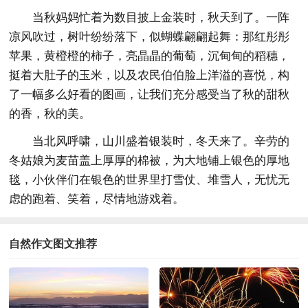
当秋妈妈忙着为数目披上金装时，秋天到了。一阵
凉风吹过，树叶纷纷落下，似蝴蝶翩翩起舞：那红彤彤
苹果，黄橙橙的柿子，亮晶晶的葡萄，沉甸甸的稻穗，
挺着大肚子的玉米，以及农民伯伯脸上洋溢的喜悦，构
了一幅多么好看的图画，让我们充分感受当了秋的甜秋
的香，秋的美。
当北风呼啸，山川盛着银装时，冬天来了。辛劳的
冬姑娘为麦苗盖上厚厚的棉被，为大地铺上银色的厚地
毯，小伙伴们在银色的世界里打雪仗、堆雪人，无忧无
虑的跑着、笑着，尽情地游戏着。
自然作文图文推荐