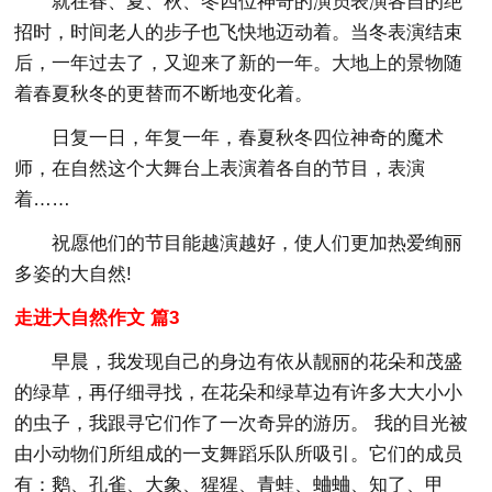
就在春、夏、秋、冬四位神奇的演员表演各自的绝
招时，时间老人的步子也飞快地迈动着。当冬表演结束
后，一年过去了，又迎来了新的一年。大地上的景物随
着春夏秋冬的更替而不断地变化着。
日复一日，年复一年，春夏秋冬四位神奇的魔术
师，在自然这个大舞台上表演着各自的节目，表演
着……
祝愿他们的节目能越演越好，使人们更加热爱绚丽
多姿的大自然!
走进大自然作文 篇3
早晨，我发现自己的身边有依从靓丽的花朵和茂盛
的绿草，再仔细寻找，在花朵和绿草边有许多大大小小
的虫子，我跟寻它们作了一次奇异的游历。 我的目光被
由小动物们所组成的一支舞蹈乐队所吸引。它们的成员
有：鹅、孔雀、大象、猩猩、青蛙、蛐蛐、知了、甲