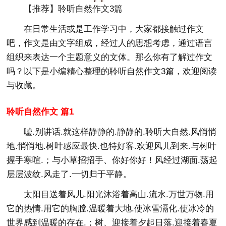
【推荐】聆听自然作文3篇
在日常生活或是工作学习中，大家都接触过作文
吧，作文是由文字组成，经过人的思想考虑，通过语言
组织来表达一个主题意义的文体。那么你有了解过作文
吗？以下是小编精心整理的聆听自然作文3篇，欢迎阅读
与收藏。
聆听自然作文 篇1
嘘.别讲话.就这样静静的.静静的.聆听大自然.风悄悄
地.悄悄地.树叶感应最快.也特好客.欢迎风儿到来.与树叶
握手寒喧.；与小草招招手、你好你好！风经过湖面.荡起
层层波纹.风走了.一切归于平静。
太阳目送着风儿.阳光沐浴着高山.流水.万世万物.用
它的热情.用它的胸膛.温暖着大地.使冰雪滆化.使冰冷的
世界感到温暖的存在.；树、迎接着夕起日落.迎接着春夏