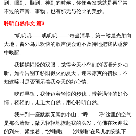
到、眼到、脑到、神到的时候，你便会发觉就是再平常
不过的声音、事物，也有那无与伦比的美妙。
聆听自然作文 篇3
“叽叽叽——叽叽叽——”每当清早，第一缕晨光射向
大地，窗外鸟儿欢快的歌声便会迫不及待地把我从睡梦
中唤醒。
我揉揉惺忪的双眼，觉得今天小鸟们的话语分外动
听。如今告别了骄阳似火的夏天，迎来凉爽的初秋，不
知这啼叫是否预示着我今天的好心情。
吃过早饭，我便迈着轻快的步伐，带着满怀的好心
情，轻轻的，走进大自然，用心聆听自然。
我来到一座默默无闻的小山，“呼——呼”这里的空气
是那么清新，微风轻轻地撩起我的头发，仿佛在欢迎我
的到来。紧接着，“沙啦啦——沙啦啦”在风儿的安慰下，