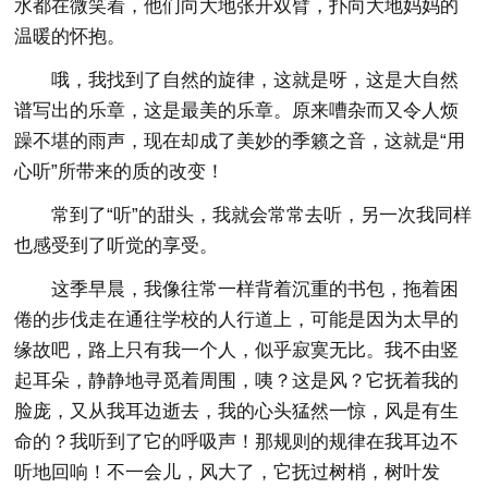
水都在微笑着，他们向大地张开双臂，扑向大地妈妈的
温暖的怀抱。
哦，我找到了自然的旋律，这就是呀，这是大自然
谱写出的乐章，这是最美的乐章。原来嘈杂而又令人烦
躁不堪的雨声，现在却成了美妙的季籁之音，这就是“用
心听”所带来的质的改变！
常到了“听”的甜头，我就会常常去听，另一次我同样
也感受到了听觉的享受。
这季早晨，我像往常一样背着沉重的书包，拖着困
倦的步伐走在通往学校的人行道上，可能是因为太早的
缘故吧，路上只有我一个人，似乎寂寞无比。我不由竖
起耳朵，静静地寻觅着周围，咦？这是风？它抚着我的
脸庞，又从我耳边逝去，我的心头猛然一惊，风是有生
命的？我听到了它的呼吸声！那规则的规律在我耳边不
听地回响！不一会儿，风大了，它抚过树梢，树叶发