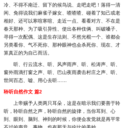
冷、不得不南迁、留下的候鸟说、走吧走吧！落得一清
闲、免得说我们麻雀子嫁女、喳喳喳、碰着了知己或老
相好、还可以寒喧寒喧、走近一点、看看对方、不在是
春天那种、为了吸引异性、使出各种伎俩、叫破嗓子、
寻得一次配偶、这是生存法则、不然光棍一个、谁都会
另类看你、气不死你、那种眼神也会杀死你、现在、才
算真正的为自己而活。
听、行云流水、听、风声雨声、听、松涛声、听、
窗外雨滴打窗之声、听、巴山夜雨袭击村庄之声、听、
世间百态、嘘、用心去听……
聆听自然作文 篇2
上帝赐予人类两只耳朵，这是在暗示我们要善于聆
听，聆听自然之声，聆听自然的旋律，当你耳到、心
到、眼到、脑到、神到的时候，你便会发觉就是再平常
不过的声音、事物，也有那无与伦比的美妙。