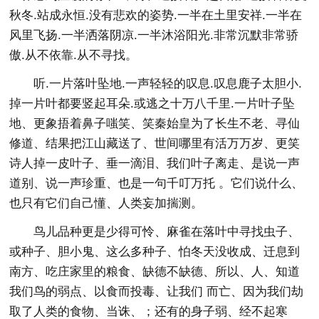
秋冬.站成永恒.没有悲欢的姿势.一半在土里安祥.一半在
风里飞扬.一半洒落阴凉.一半沐浴阳光.非常沉默非常骄
傲.从不依靠.从不寻找。
听.一片落叶坠地.一声轻轻的叹息.叹息鹿子太胆小.
掉一片叶都要竖起耳朵.或逃之十万八千里.一片叶子坠
地、更象捂着鼻子嗤笑、笑秦始皇为了长生不老、寻仙
修道、结果把江山藏送了、世间哪里有活万万岁、更笑
诗人掉一皮叶子、垂一滴泪、我们叶子离走、是说一声
道别、说一声珍重、也是一句千叮万托 。它们说什么、
也只有它们自己懂、人类妄加揣测。
鸟儿品种更是少得可怜、麻雀在落叶中寻找虫子、
或种子、胆小鬼、这么多种子、怕冬天没收成、迁息到
南方、吃庄家里的粮食、缺德不缺德、所以、人、知道
我们鸟的弱点、以食而投毒、让我们 而亡、因为我们劫
取了人类的食物、当诛、；还有的身子弱、经不起寒