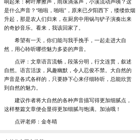
响起来：树叶摩擦声，雨珠滴落声，小溪流动声咦？这
是什么声音？“啪啦，啪啦”，原来已夕阳西下，缕缕炊烟
升起，那是农人们归来，在厨房中用锅与铲子演奏出来
的奇妙音乐。看来，我该回家了。
希望有一天，你们能与我手挽手，一起走进大自
然，用心聆听哪些魅力多姿的声音。
点评：文章语言流畅，段落分明，行文连贯，叙述
自然。语言活泼，风趣幽默，令人忍俊不禁。大自然的
声音是各式各样的，只要静下心来仔细聆听，总能欣赏
到自然的魅力。
建议作者将大自然的各种声音描写得更加细腻点，
这样整篇文章便会显得更加细腻与饱满。加油哦！
点评老师：金冬晴