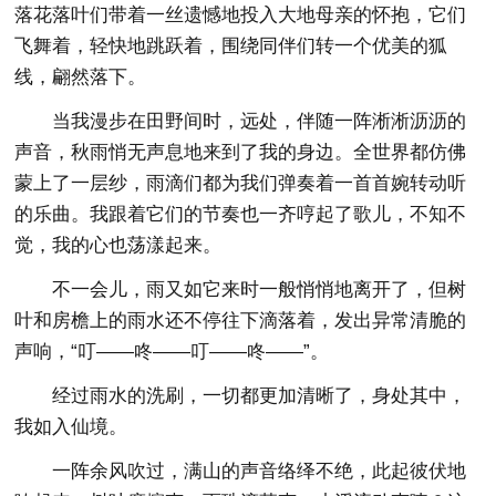
落花落叶们带着一丝遗憾地投入大地母亲的怀抱，它们
飞舞着，轻快地跳跃着，围绕同伴们转一个优美的狐
线，翩然落下。
当我漫步在田野间时，远处，伴随一阵淅淅沥沥的
声音，秋雨悄无声息地来到了我的身边。全世界都仿佛
蒙上了一层纱，雨滴们都为我们弹奏着一首首婉转动听
的乐曲。我跟着它们的节奏也一齐哼起了歌儿，不知不
觉，我的心也荡漾起来。
不一会儿，雨又如它来时一般悄悄地离开了，但树
叶和房檐上的雨水还不停往下滴落着，发出异常清脆的
声响，“叮——咚——叮——咚——”。
经过雨水的洗刷，一切都更加清晰了，身处其中，
我如入仙境。
一阵余风吹过，满山的声音络绎不绝，此起彼伏地