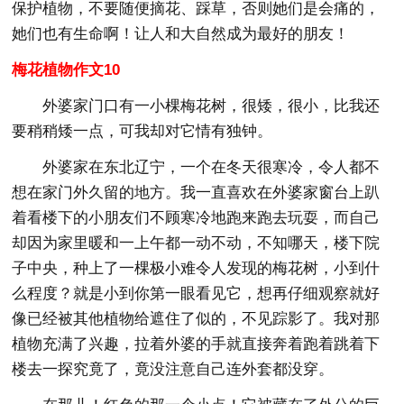
保护植物，不要随便摘花、踩草，否则她们是会痛的，
她们也有生命啊！让人和大自然成为最好的朋友！
梅花植物作文10
外婆家门口有一小棵梅花树，很矮，很小，比我还
要稍稍矮一点，可我却对它情有独钟。
外婆家在东北辽宁，一个在冬天很寒冷，令人都不
想在家门外久留的地方。我一直喜欢在外婆家窗台上趴
着看楼下的小朋友们不顾寒冷地跑来跑去玩耍，而自己
却因为家里暖和一上午都一动不动，不知哪天，楼下院
子中央，种上了一棵极小难令人发现的梅花树，小到什
么程度？就是小到你第一眼看见它，想再仔细观察就好
像已经被其他植物给遮住了似的，不见踪影了。我对那
植物充满了兴趣，拉着外婆的手就直接奔着跑着跳着下
楼去一探究竟了，竟没注意自己连外套都没穿。