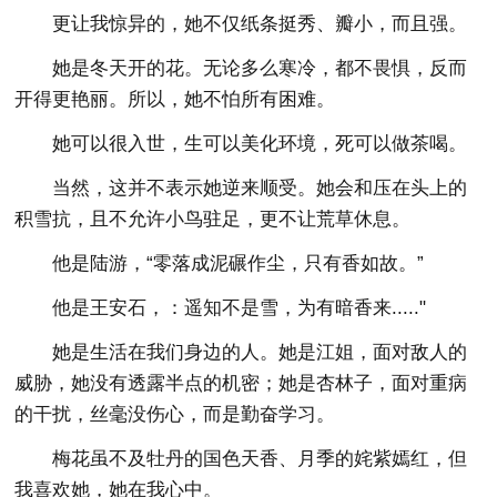
更让我惊异的，她不仅纸条挺秀、瓣小，而且强。
她是冬天开的花。无论多么寒冷，都不畏惧，反而
开得更艳丽。所以，她不怕所有困难。
她可以很入世，生可以美化环境，死可以做茶喝。
当然，这并不表示她逆来顺受。她会和压在头上的
积雪抗，且不允许小鸟驻足，更不让荒草休息。
他是陆游，“零落成泥碾作尘，只有香如故。”
他是王安石，：遥知不是雪，为有暗香来....."
她是生活在我们身边的人。她是江姐，面对敌人的
威胁，她没有透露半点的机密；她是杏林子，面对重病
的干扰，丝毫没伤心，而是勤奋学习。
梅花虽不及牡丹的国色天香、月季的姹紫嫣红，但
我喜欢她，她在我心中。