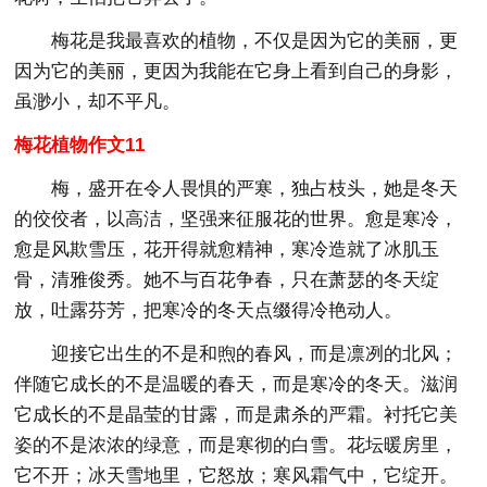
梅花是我最喜欢的植物，不仅是因为它的美丽，更
因为它的美丽，更因为我能在它身上看到自己的身影，
虽渺小，却不平凡。
梅花植物作文11
梅，盛开在令人畏惧的严寒，独占枝头，她是冬天
的佼佼者，以高洁，坚强来征服花的世界。愈是寒冷，
愈是风欺雪压，花开得就愈精神，寒冷造就了冰肌玉
骨，清雅俊秀。她不与百花争春，只在萧瑟的冬天绽
放，吐露芬芳，把寒冷的冬天点缀得冷艳动人。
迎接它出生的不是和煦的春风，而是凛冽的北风；
伴随它成长的不是温暖的春天，而是寒冷的冬天。滋润
它成长的不是晶莹的甘露，而是肃杀的严霜。衬托它美
姿的不是浓浓的绿意，而是寒彻的白雪。花坛暖房里，
它不开；冰天雪地里，它怒放；寒风霜气中，它绽开。