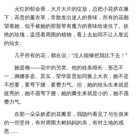
火红的郁金香，大片大片的绽放，总把小花挤在腋
下；高贵的薰衣草，常散发出迷人的香味，所有的花都
望着她，似乎被她的那股带有魔力的香味给迷住了。妖
艳的玫瑰，盅惑着周围的植物，看上去如同不让人靠近
的仙女。
几乎所有的花，都在说：“没人能够把我比下去！”
她是梅——花中的另类。他的枝条细长，形态不
一，婀娜多姿。其实，荣华富贵如同换上大衣，她不是
不想要，要弯下腰，要费力气。但，她的枝头生来就是
挺秀的，她不愿弯下腰，她的瓣生来就是小的，她不愿
费力气。
在那一朵朵娇柔的花瓣里，我隐约看见了与生俱来
的一些坚持，有对周围大树妈妈的亲，有对土地的感
恩......