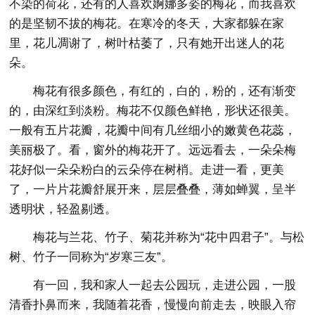
不染的荷花，还有的人喜欢婀娜多姿的梅花，而我喜欢
的是坚韧不拔的梅花。在寒冷的冬天，大家都躲在家
里，花儿凋谢了，树叶枯萎了，只有她开出迷人的花
朵。
梅花有很多颜色，有红的，白的，粉的，还有渐变
的，由深红到淡粉。梅花不仅颜色鲜艳，形状还很美。
一般有五片花瓣，花瓣中间有几丝细小的嫩黄色花蕊，
美丽极了。看，窗外的梅花开了。远远看去，一朵朵梅
花好似一朵朵粉白的云朵停在树梢。走进一看，更美
了，一片片花瓣舒展开来，层层叠叠，薄如蝉翼，呈半
透明状，轻盈剔透。
梅花与兰花、竹子、菊花并称为“花中四君子”。与松
树、竹子一同称为“岁寒三友”。
有一回，我和家人一起去公园玩，走进公园，一股
清香扑鼻而来，我随着花香，慢慢向前走去，映眼入帘