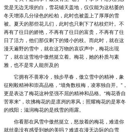
觉是无边无垠的白，雪花铺天盖地，仅仅能为这枯萎的
冬天增添几分绿色的松柏，此时也被盖上了厚厚的雪
被。夏天的那些花儿们，此时也只剩下了枯枝烂叶。不
再有了往日的娇艳，不再有了往日的富贵，不再有了往
日了活力，他们那仅剩下的矮小的枝。而此时，就在这
漫天遍野的雪中，就在这万物的哀叹声中，梅花出现
了，就在这雪地中傲然挺立着。梅花，她的朴质与素
雅，也不是常人能所及的
它拥有不畏寒冷，独步早春，傲立雪中的精神，象
征刚毅精神和崇高品格，“墙角数枝梅，凌寒独自开。”，
更是表达了梅花这种坚强不屈的精神和品格。“梅花香自
苦寒来”，吹拂梅花的是凛冽的寒风；照耀梅花的是寒冬
的残阳；滋润梅花的是残雪的雨露。
你看那在风雪中傲然挺立，怒放着的梅花，难道你
就丝毫没有感受到她的美吗？难道在漫无边际的白雪