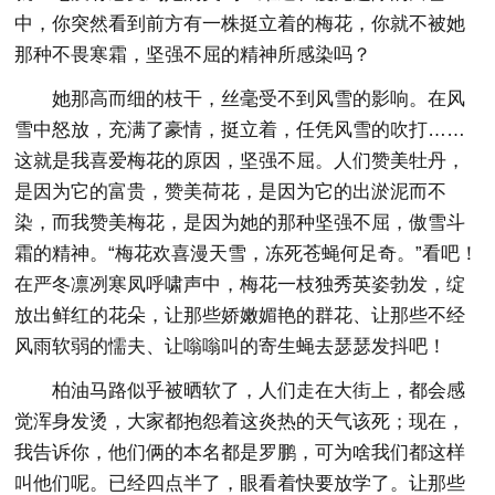
中，你突然看到前方有一株挺立着的梅花，你就不被她
那种不畏寒霜，坚强不屈的精神所感染吗？
她那高而细的枝干，丝毫受不到风雪的影响。在风
雪中怒放，充满了豪情，挺立着，任凭风雪的吹打……
这就是我喜爱梅花的原因，坚强不屈。人们赞美牡丹，
是因为它的富贵，赞美荷花，是因为它的出淤泥而不
染，而我赞美梅花，是因为她的那种坚强不屈，傲雪斗
霜的精神。“梅花欢喜漫天雪，冻死苍蝇何足奇。”看吧！
在严冬凛冽寒凤呼啸声中，梅花一枝独秀英姿勃发，绽
放出鲜红的花朵，让那些娇嫩媚艳的群花、让那些不经
风雨软弱的懦夫、让嗡嗡叫的寄生蝇去瑟瑟发抖吧！
柏油马路似乎被晒软了，人们走在大街上，都会感
觉浑身发烫，大家都抱怨着这炎热的天气该死；现在，
我告诉你，他们俩的本名都是罗鹏，可为啥我们都这样
叫他们呢。已经四点半了，眼看着快要放学了。让那些