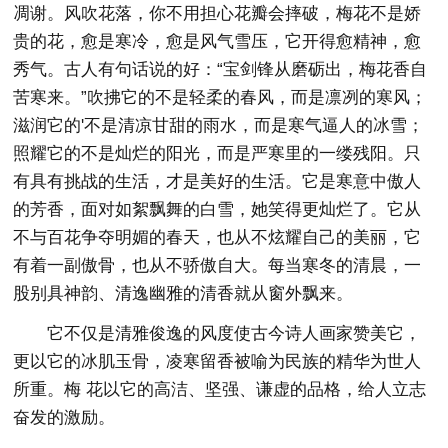
凋谢。风吹花落，你不用担心花瓣会摔破，梅花不是娇
贵的花，愈是寒冷，愈是风气雪压，它开得愈精神，愈
秀气。古人有句话说的好：“宝剑锋从磨砺出，梅花香自
苦寒来。”吹拂它的不是轻柔的春风，而是凛冽的寒风；
滋润它的'不是清凉甘甜的雨水，而是寒气逼人的冰雪；
照耀它的不是灿烂的阳光，而是严寒里的一缕残阳。只
有具有挑战的生活，才是美好的生活。它是寒意中傲人
的芳香，面对如絮飘舞的白雪，她笑得更灿烂了。它从
不与百花争夺明媚的春天，也从不炫耀自己的美丽，它
有着一副傲骨，也从不骄傲自大。每当寒冬的清晨，一
股别具神韵、清逸幽雅的清香就从窗外飘来。
它不仅是清雅俊逸的风度使古今诗人画家赞美它，
更以它的冰肌玉骨，凌寒留香被喻为民族的精华为世人
所重。梅 花以它的高洁、坚强、谦虚的品格，给人立志
奋发的激励。