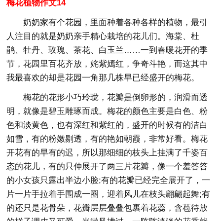
梅花植物作文14
奶奶家有个花园，里面种着各种各样的植物，最引
人注目的就是奶奶亲手精心栽培的花儿们。海棠、杜
鹃、牡丹、玫瑰、茶花、白玉兰……一到春暖花开的季
节，花园里百花齐放，姹紫嫣红，争奇斗艳，而这其中
我最喜欢的却是花园一角那几株早已经盛开的梅花。
梅花的花形小巧玲珑，花瓣是倒卵形的，润滑而透
明，就像是碧玉雕琢而成。梅花的颜色主要是白色、粉
色和淡黄色，也有深红和紫红的，盛开的时候有的洁白
如雪，有的粉嫩剔透，有的艳如朝霞，非常好看。梅花
开花有的早有的迟，所以那细细的枝头上挂满了千姿百
态的花儿，有的只伸展开了两三片花瓣，像一个羞答答
的小女孩只露出半边小脸;有的花瓣已经完全展开了，一
片一片手拉着手围成一圈，迎着风儿在枝头翩翩起舞;有
的还只是花骨朵，花瓣层层叠叠包裹着花蕊，含苞待放