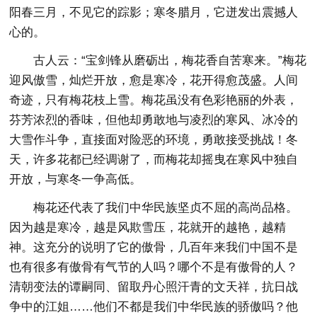
阳春三月，不见它的踪影；寒冬腊月，它迸发出震撼人
心的。
古人云：“宝剑锋从磨砺出，梅花香自苦寒来。”梅花
迎风傲雪，灿烂开放，愈是寒冷，花开得愈茂盛。人间
奇迹，只有梅花枝上雪。梅花虽没有色彩艳丽的外表，
芬芳浓烈的香味，但他却勇敢地与凌烈的寒风、冰冷的
大雪作斗争，直接面对险恶的环境，勇敢接受挑战！冬
天，许多花都已经调谢了，而梅花却摇曳在寒风中独自
开放，与寒冬一争高低。
梅花还代表了我们中华民族坚贞不屈的高尚品格。
因为越是寒冷，越是风欺雪压，花就开的越艳，越精
神。这充分的说明了它的傲骨，几百年来我们中国不是
也有很多有傲骨有气节的人吗？哪个不是有傲骨的人？
清朝变法的谭嗣同、留取丹心照汗青的文天祥，抗日战
争中的江姐……他们不都是我们中华民族的骄傲吗？他