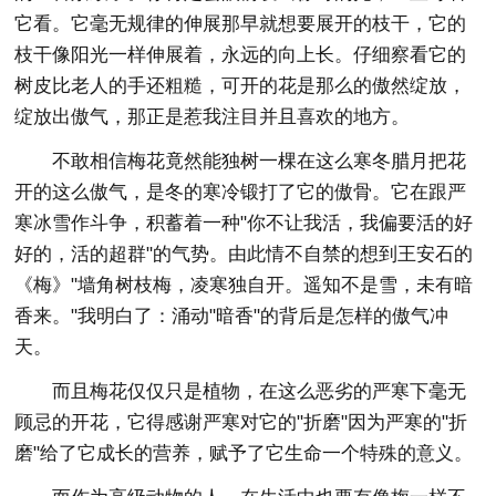
它看。它毫无规律的伸展那早就想要展开的枝干，它的
枝干像阳光一样伸展着，永远的向上长。仔细察看它的
树皮比老人的手还粗糙，可开的花是那么的傲然绽放，
绽放出傲气，那正是惹我注目并且喜欢的地方。
不敢相信梅花竟然能独树一棵在这么寒冬腊月把花
开的这么傲气，是冬的寒冷锻打了它的傲骨。它在跟严
寒冰雪作斗争，积蓄着一种"你不让我活，我偏要活的好
好的，活的超群"的气势。由此情不自禁的想到王安石的
《梅》"墙角树枝梅，凌寒独自开。遥知不是雪，未有暗
香来。"我明白了：涌动"暗香"的背后是怎样的傲气冲
天。
而且梅花仅仅只是植物，在这么恶劣的严寒下毫无
顾忌的开花，它得感谢严寒对它的"折磨"因为严寒的"折
磨"给了它成长的营养，赋予了它生命一个特殊的意义。