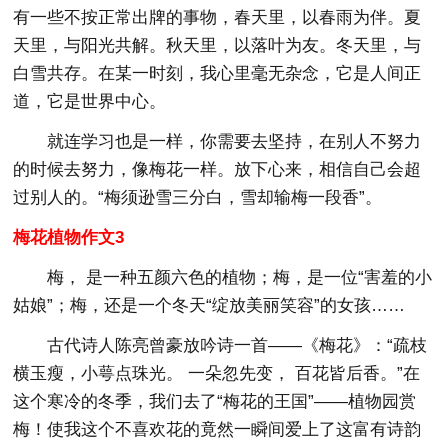
有一些不按正常出牌的事物，春天里，以春雨为伴。夏
天里，与阳光共解。秋天里，以落叶为友。冬天里，与
白雪共存。在某一时刻，我心里毫无杂念，它是人间正
道，它是世界中心。
就连学习也是一样，你需要去坚持，在别人不努力
的时候去努力，像梅花一样。放下心来，相信自己会超
过别人的。“梅须逊雪三分白，雪却输梅一段香”。
梅花植物作文3
梅， 是一种五颜六色的植物；梅，是一位“害羞的小
姑娘”；梅，还是一个冬天“绽放美丽笑容”的女孩……
古代诗人陈亮曾豪放吟诗一首——《梅花》：“疏枝
横玉瘦，小萼点珠光。 一朵忽先变， 百花皆后香。”在
这个寒冷的冬季，我们去了“梅花的王国”——植物园赏
梅！使我这个不喜欢花的竟然一瞬间爱上了这富有诗韵