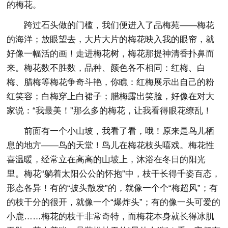
的梅花。
跨过石头做的门槛，我们便进入了品梅苑——梅花
的海洋；放眼望去，大片大片的梅花映入我的眼帘，就
好像一幅活的画！走进梅花树，梅花那提神清香扑鼻而
来。梅花数不胜数，品种、颜色各不相同：红梅、白
梅、腊梅等梅花争奇斗艳，你瞧：红梅展示出自己的粉
红笑容；白梅穿上白裙子；腊梅露出笑脸，好像在对大
家说：“我最美！”那么多的梅花，让我看得眼花缭乱！
前面有一个小山坡，我看了看，哦！原来是鸟儿栖
息的地方——鸟的天堂！鸟儿在梅花枝头嘻戏。梅花性
喜温暖，经常立在高高的山坡上，沐浴在冬日的阳光
里。梅花“躺着太阳公公的怀抱”中，枝干长得千姿百态，
形态各异！有的“披头散发”的，就像一个个“梅超风”；有
的枝干分的很开，就像一个“爆炸头”；有的像一头可爱的
小鹿……梅花的枝干非常奇特，而梅花本身就长得冰肌