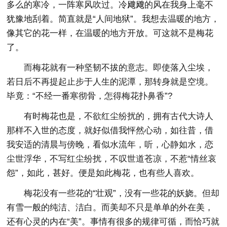
多么的寒冷，一阵寒风吹过。冷飕飕的风在我身上毫不
犹豫地刮着。简直就是“人间地狱”。我想去温暖的地方，
像其它的花一样，在温暖的地方开放。可这就不是梅花
了。
而梅花就有一种坚韧不拔的意志。即使落入尘埃，
若日后不再提起止步于人生的泥潭，那转身就是空境。
毕竟：“不经一番寒彻骨，怎得梅花扑鼻香”?
有时梅花也是，不欲红尘纷扰的，拥有古代大诗人
那样不入世的态度，就好似借我怦然心动，如往昔，借
我安适的清晨与傍晚，看似水流年，听，心静如水，恋
尘世浮华，不写红尘纷扰，不叹世道苍凉，不惹“情丝哀
怨”，如此，甚好。便是如此梅花，也有些人喜欢。
梅花没有一些花的“壮观”，没有一些花的妖娆。但却
有雪一般的纯洁、洁白。而美却不只是单单的外在美，
还有心灵的内在“美”。事情有很多的规律可循，而恰巧就