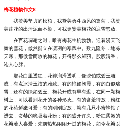
梅花植物作文8
我赞美坚贞的松柏，我赞美勇斗西风的篱菊，我赞
美莲花的出污泥而不染，可我更赞美梅花的迎雪怒放。
在百花凋谢之时，唯有梅花生机勃勃。迎着漫天飞
舞的雪花，傲然挺立在凛冽的寒风中。数九隆冬，地冻
天寒，那傲雪而放的梅花，开得那么鲜丽。股股清香，
沁人心脾。
那花白里透红，花瓣润滑透明，像琥铂或碧玉雕
成，有点冰清玉洁的雅致。有的艳如朝霞，有的白似瑞
雪，还有的绿如碧玉。梅花开或有早有迟，在同一颗梅
树上，可以看到花开的各种形态。有的含羞待放，粉红
的花苞鲜嫩可爱；有的刚刚绽放，就有几只小蜜蜂钻了
进去，贪婪的吮吸着花粉；有的盛开许久，粉红柔嫩的
花瓣若人喜爱；先前热热闹闹开过的梅花，如今花瓣以