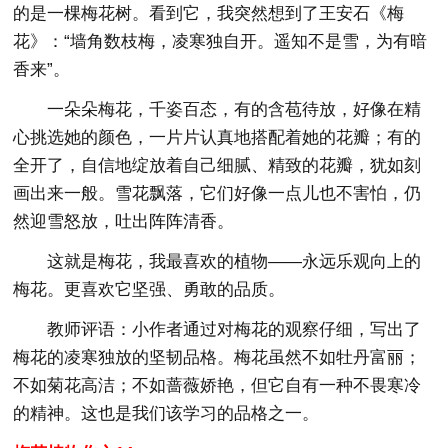
的是一棵梅花树。看到它，我突然想到了王安石《梅
花》：“墙角数枝梅，凌寒独自开。遥知不是雪，为有暗
香来”。
一朵朵梅花，千姿百态，有的含苞待放，好像在精
心挑选她的颜色，一片片认真地搭配着她的花瓣；有的
全开了，自信地绽放着自己细腻、精致的花瓣，犹如刻
画出来一般。雪花飘落，它们好像一点儿也不害怕，仍
然迎雪怒放，吐出阵阵清香。
这就是梅花，我最喜欢的植物——永远乐观向上的
梅花。更喜欢它坚强、勇敢的品质。
教师评语：小作者通过对梅花的观察仔细，写出了
梅花的凌寒独放的坚韧品格。梅花虽然不如牡丹富丽；
不如菊花高洁；不如蔷薇娇艳，但它自有一种不畏寒冷
的精神。这也是我们该学习的品格之一。