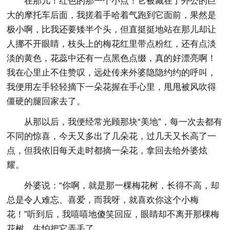
在那儿！红色的那一个小点！它被藏在了外公的巨
大的摩托车后面，我搓着手哈着气跑到它面前，果然是
极小啊，比我还要矮半个头，但直挺挺地站在那儿却让
人挪不开眼睛，枝头上的梅花红里带点粉红，还有点淡
淡的黄色，花蕊中还有一点黑色点缀，真的好漂亮啊！
我在心里止不住赞叹，远处传来外婆隐隐约约的呼叫，
我便用左手轻轻摘下一朵花握在手心里，甩甩被风吹得
僵硬的腿回家去了。
从那以后，我便经常光顾那块“美地”，每一次去都有
不同的惊喜，今天又多出了几朵花，过几天又长高了一
点，但我依旧每天走时都摘一朵花，拿回去给外婆炫
耀。
外婆说：“你啊，就是那一棵梅花树，长得不高，却
总是令人难忘、喜爱，而我呀，就喜欢你这个小梅
花！”听到后，我嘻嘻地傻笑回应，眼睛却不离开那棵梅
花树，生怕把它弄丢了。