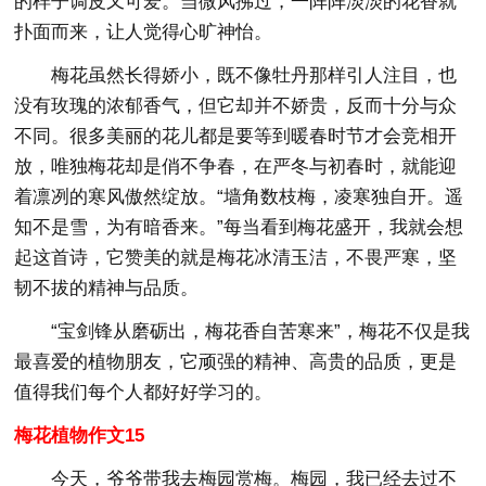
的样子调皮又可爱。当微风拂过，一阵阵淡淡的花香就
扑面而来，让人觉得心旷神怡。
梅花虽然长得娇小，既不像牡丹那样引人注目，也
没有玫瑰的浓郁香气，但它却并不娇贵，反而十分与众
不同。很多美丽的花儿都是要等到暖春时节才会竞相开
放，唯独梅花却是俏不争春，在严冬与初春时，就能迎
着凛冽的寒风傲然绽放。“墙角数枝梅，凌寒独自开。遥
知不是雪，为有暗香来。”每当看到梅花盛开，我就会想
起这首诗，它赞美的就是梅花冰清玉洁，不畏严寒，坚
韧不拔的精神与品质。
“宝剑锋从磨砺出，梅花香自苦寒来”，梅花不仅是我
最喜爱的植物朋友，它顽强的精神、高贵的品质，更是
值得我们每个人都好好学习的。
梅花植物作文15
今天，爷爷带我去梅园赏梅。梅园，我已经去过不