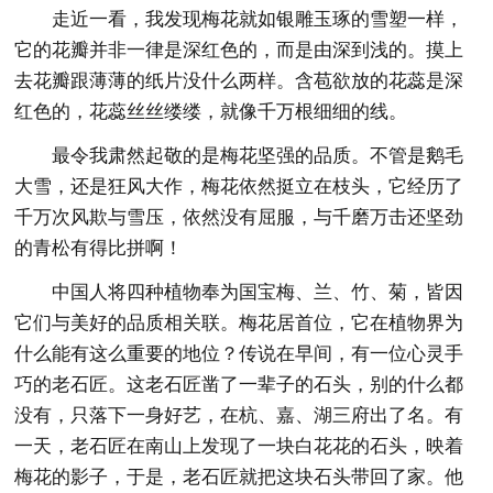
走近一看，我发现梅花就如银雕玉琢的雪塑一样，
它的花瓣并非一律是深红色的，而是由深到浅的。摸上
去花瓣跟薄薄的纸片没什么两样。含苞欲放的花蕊是深
红色的，花蕊丝丝缕缕，就像千万根细细的线。
最令我肃然起敬的是梅花坚强的品质。不管是鹅毛
大雪，还是狂风大作，梅花依然挺立在枝头，它经历了
千万次风欺与雪压，依然没有屈服，与千磨万击还坚劲
的青松有得比拼啊！
中国人将四种植物奉为国宝梅、兰、竹、菊，皆因
它们与美好的品质相关联。梅花居首位，它在植物界为
什么能有这么重要的地位？传说在早间，有一位心灵手
巧的老石匠。这老石匠凿了一辈子的石头，别的什么都
没有，只落下一身好艺，在杭、嘉、湖三府出了名。有
一天，老石匠在南山上发现了一块白花花的石头，映着
梅花的影子，于是，老石匠就把这块石头带回了家。他