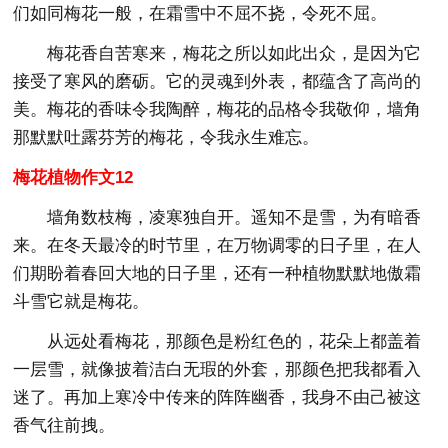
们如同梅花一般，在霜雪中不屈不挠，令死不屈。
梅花香自苦寒来，梅花之所以如此出众，是因为它
接受了寒风的磨砺。它的灵魂到外表，都蕴含了高尚的
美。梅花的香味令我陶醉，梅花的品格令我敬仰，墙角
那默默吐露芬芳的梅花，令我永生难忘。
梅花植物作文12
墙角数枝梅，凌寒独自开。遥知不是雪，为有暗香
来。在冬天最冷的时节里，在万物调零的日子里，在人
们期盼着春回大地的日子里，还有一种植物默默地傲霜
斗雪它就是梅花。
从远处看梅花，那颜色是粉红色的，花朵上都盖着
一层雪，就像披着洁白无瑕的外套，那颜色把我都看入
迷了。再加上寒冷中传来的阵阵幽香，我身不由己被这
香气往前拽。