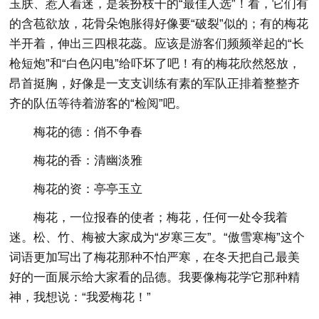
玉肤、惹人着迷，是装扮枝干的“最佳人选”！看，它们有
的含苞欲放，花骨朵饱胀得好像要“破裂”似的；有的梅花
半开着，伸出三四根花蕊。应该是游客们频频举起的“长
枪短炮”和“白色闪电”给吓坏了吧！有的梅花欣然怒放，
昂首挺胸，好像是一支支训练有素的军队正排着整整齐
齐的队伍等待着游客的“检阅”吧。
梅花的德：俏不争春
梅花的香：清幽淡雅
梅花的资：亭亭玉立
梅花，一位报春的使者；梅花，任何一处令我着
迷。松、竹、梅被大家成为“岁寒三友”。“傲雪寒梅”这个
词语更加写出了梅花那种不怕严寒，在冬天把自己最美
好的一面展示给大家看的品德。我要像梅花学它那种精
神，我想说：“我爱梅花！”