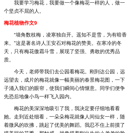
我要学习梅花，我要做一个像梅花一样的人，做一
个坚贞不屈的人。
梅花植物作文9
“墙角数枝梅，凌寒独自开。遥知不是雪，为有暗香
来。”这是著名诗人王安石对梅花的赞美。在寒冷的冬
天，只有梅花傲霜斗雪，展现了坚强、勇敢的优秀品
质。
今天，老师带我们去公园看梅花。刚到达公园，远
远望去，成片的梅花就像一幅美丽的春景梅花图，一下
子涌入我们的眼帘，使我们瞬间心情惬意。同学们便争
先恐后地像小鸟一样飞入园内。
梅花的美深深地吸引了我，我决定要仔细地看看
她。走到近处细看，一朵朵梅花就像人间仙女一样，随
着微风的吹拂，跳起了优美的舞蹈。我忍不住上前摸了