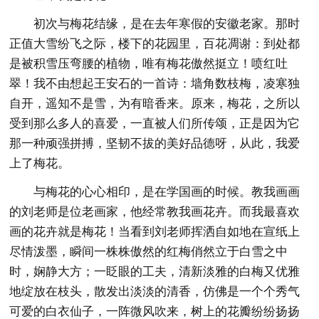
初次与梅花结缘，是在去年寒假的安徽老家。那时
正值大雪纷飞之际，楼下的花园里，百花凋谢：到处都
是被积雪压弯腰的植物，唯有梅花傲然挺立！喷红吐
翠！我不由想起王安石的一首诗：墙角数枝梅，凌寒独
自开，遥知不是雪，为有暗香来。原来，梅花，之所以
受到那么多人的喜爱，一直被人们所传颂，正是因为它
那一种顽强拼搏，坚韧不拔的美好品德呀，从此，我爱
上了梅花。
与梅花的心心相印，是在学国画的时候。教我画画
的刘老师是位老画家，他经常教我画花卉。而我最喜欢
画的花卉就是梅花！当看到刘老师挥洒自如地在宣纸上
尽情泼墨，瞬间一株株傲然的红梅俏然立于白雪之中
时，娴静大方；一眨眼的工夫，清新淡雅的白梅又优雅
地绽放在枝头，散发出淡淡的清香，仿佛是一个个秀气
可爱的白衣仙子，一阵微风吹来，树上的花瓣纷纷扬扬