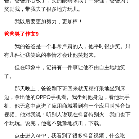
爸。爸爸开心极了，笑的眼睛眯成了一条缝，爸爸为了
奖励我，带我去了很多地方玩儿。
我以后要更加努力，更加棒！
爸爸笑了作文9
我的爸爸是一个非常严肃的人，他平时很少笑。只
有几件让我笑疯的事情才会让他笑起来。
但在印象中，记得有一件事让他不由自主地地笑
了。
那天晚上，爸爸刚下班回来就无精打采地坐到床
边，拿出他的OPPO手机看。我坐到他身边，看他玩手
机。他无意中点进了应用商城看到有一个应用叫抖音短
视频。他对我说：听别人说现在抖音特别火，我们也下
个玩玩。说完，他毫不犹豫地点击，下载。
点击进入APP，我看到了很多抖音视频，什么吃