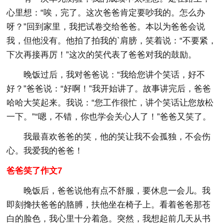
心里想：“唉，完了。这次爸爸肯定要吵我的。怎么办
呀？”回到家里，我把试卷交给爸爸。本以为爸爸会说
我，但他没有。他拍了拍我的`肩膀，笑着说：“不要紧，
下次再接再厉！”这次的笑代表了爸爸对我的鼓励。
晚饭过后，我对爸爸说：“我给您讲个笑话，好不
好？”爸爸说：“好啊！”我开始讲了。故事讲完后，爸爸
哈哈大笑起来。我说：“您工作很忙，讲个笑话让您放松
一下。”“嗯，不错，你也学会关心人了！”爸爸又笑了。
我最喜欢爸爸的笑，他的笑让我不会孤独，不会伤
心。我爱我的爸爸！
爸爸笑了作文7
晚饭后，爸爸说他有点不舒服，要休息一会儿。我
即刻搀扶爸爸的胳膊，扶他坐在椅子上。看着爸爸那苍
白的脸色，我心里十分着急。突然，我想起前几天从书