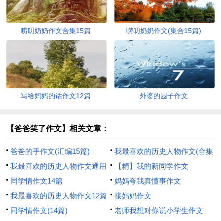
唠叨奶奶作文合集15篇
唠叨奶奶作文(集合15篇)
写给妈妈的话作文12篇
外婆的园子作文
【爸爸笑了作文】相关文章：
爸爸的手作文(汇编15篇)
我最喜欢的历史人物作文(合集
我最喜欢的历史人物作文通用
15篇)
【精】我的新同学作文
15篇
同学情作文14篇
妈妈夸我真懂事作文
我最喜欢的历史人物作文12篇
接妈妈作文
同学情作文(14篇)
老师我想对你说小学生作文