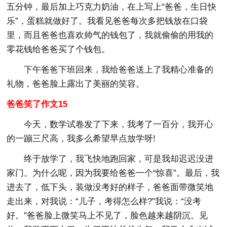
五分钟，最后加上巧克力奶油，在上写上“爸爸，生日快
乐”，蛋糕就做好了。我看见爸爸每次多把钱放在口袋
里，而且爸爸也喜欢帅气的钱包了，我就偷偷的用我的
零花钱给爸爸买了个钱包。
下午爸爸下班回来，我给爸爸送上了我精心准备的
礼物，爸爸脸上露出了美丽的笑容。
爸爸笑了作文15
今天，数学试卷发了下来，我考了一百分，我开心
的一蹦三尺高，我多么希望早点放学呀!
终于放学了，我飞快地跑回家，可是我却迟迟没进
家门。为什么呢，因为我要给爸爸一个“惊喜”。最后，我
进去了，低下头，装做没考好的样子，爸爸面带微笑地
走出来，对我说：“儿子，考得怎么样?”我说：“没考
好。”爸爸脸上微笑马上不见了，脸色越来越阴沉。见