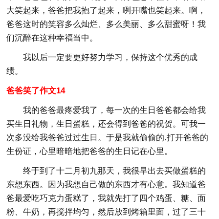
大笑起来，爸爸把我抱了起来，咧开嘴也笑起来。啊，
爸爸这时的笑容多么灿烂、多么美丽、多么甜蜜呀！我
们沉醉在这种幸福当中。
我以后一定要更好努力学习，保持这个优秀的成
绩。
爸爸笑了作文14
我的爸爸最疼爱我了，每一次的生日爸爸都会给我
买生日礼物，生日蛋糕，还会得到爸爸的祝贺。可我一
次多没给我爸爸过过生日。于是我就偷偷的.打开爸爸的
生份证，心里暗暗地把爸爸的生日记在心里。
终于到了十二月初九那天，我很早出去买做蛋糕的
东想东西。因为我想自己做的东西才有心意。我知道爸
爸最爱吃巧克力蛋糕了，我就先打了四个鸡蛋、糖、面
粉、牛奶，再搅拌均匀，然后放到烤箱里面，过了三十