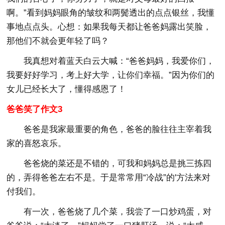
啊。”看到妈妈眼角的皱纹和两鬓透出的点点银丝，我懂
事地点点头。心想：如果我每天都让爸爸妈露出笑脸，
那他们不就会更年轻了吗？
我真想对着蓝天白云大喊：“爸爸妈妈，我爱你们，
我要好好学习，考上好大学，让你们幸福。”因为你们的
女儿已经长大了，懂得感恩了！
爸爸笑了作文3
爸爸是我家最重要的角色，爸爸的脸往往主宰着我
家的喜怒哀乐。
爸爸烧的菜还是不错的，可我和妈妈总是挑三拣四
的，弄得爸爸左右不是。于是常常用“冷战”的'方法来对
付我们。
有一次，爸爸烧了几个菜，我尝了一口炒鸡蛋，对