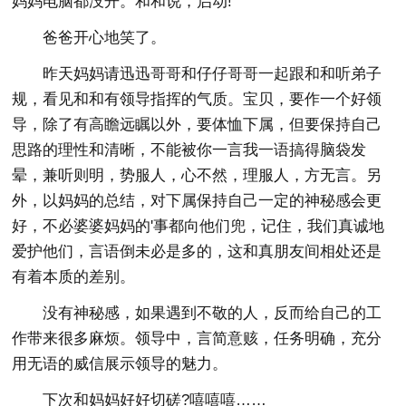
妈妈电脑都没开。和和说，启动!
爸爸开心地笑了。
昨天妈妈请迅迅哥哥和仔仔哥哥一起跟和和听弟子
规，看见和和有领导指挥的气质。宝贝，要作一个好领
导，除了有高瞻远瞩以外，要体恤下属，但要保持自己
思路的理性和清晰，不能被你一言我一语搞得脑袋发
晕，兼听则明，势服人，心不然，理服人，方无言。另
外，以妈妈的总结，对下属保持自己一定的神秘感会更
好，不必婆婆妈妈的'事都向他们兜，记住，我们真诚地
爱护他们，言语倒未必是多的，这和真朋友间相处还是
有着本质的差别。
没有神秘感，如果遇到不敬的人，反而给自己的工
作带来很多麻烦。领导中，言简意赅，任务明确，充分
用无语的威信展示领导的魅力。
下次和妈妈好好切磋?嘻嘻嘻……