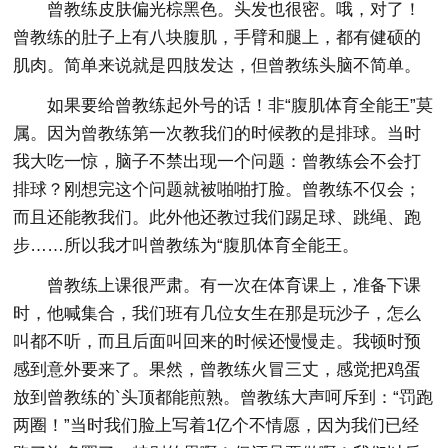
曾教练皮肤偏光棕黑色。头发也很密。哦，对了！
曾教练的肚子上有八块腹肌，手臂和腿上，都有健硕的
肌肉。简单来说就是四肢发达，但曾教练头脑不简单。
如果要给曾教练起外号的话！非“腹肌体育全能王”莫
属。因为曾教练第一次教我们的时候教的是排球。当时
我大吃一惊，脑子不禁出现一个问题：曾教练会不会打
排球？刚想完这个问题就被啪啪打脸。曾教练不仅会；
而且还能教我们。此外他还教过我们踢足球、跳绳、跑
步……所以我才叫曾教练为“腹肌体育全能王。
曾教练上课很严肃。有一次在体育课上，准备下课
时，他喊集合，我们班有几位女生在那是玩沙子，怎么
叫都不听，而且后面叫回来的时候还慢慢走。我顿时预
感到意外要来了。果然，曾教练火冒三丈，感觉把鸡蛋
放到曾教练的`头顶都能煎熟。曾教练大声呵斥到：“罚跑
两圈！”当时我们脸上写着1亿个不情愿，因为我们已经