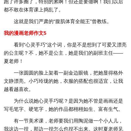
跑了许多圈了，特别的累啊！但还是要做啊！我们以后
都不敢在体育课上捣乱了。
这就是我们严肃的“腹肌体育全能王”曾教练。
我的漫画老师作文5
看到“心灵手巧”这个词，你是不是想到了可爱又漂亮
的公主呢？不，她不是公主，她是我们的副班主任——
夏老师！
一张圆圆的脸上架着一副金边眼镜，把她显得格外
文静漂亮。小巧玲珑的她，衣服的搭配也很适宜，让我
越看越喜欢。
为什么说她心灵手巧呢？是因为她不管是画画还是
写毛笔字、硬笔字，她的作品都栩栩如生、富有生气。
有一节美术课，老师要我们用陶泥做一个小人儿，
我这边一捏，那边一捏怎么也捏不出来。这时夏老师见