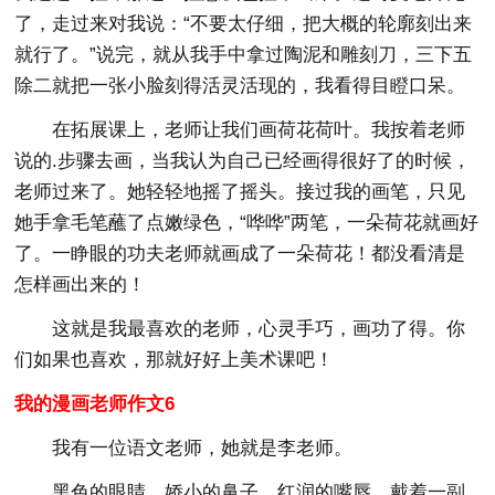
了，走过来对我说：“不要太仔细，把大概的轮廓刻出来
就行了。”说完，就从我手中拿过陶泥和雕刻刀，三下五
除二就把一张小脸刻得活灵活现的，我看得目瞪口呆。
在拓展课上，老师让我们画荷花荷叶。我按着老师
说的.步骤去画，当我认为自己已经画得很好了的时候，
老师过来了。她轻轻地摇了摇头。接过我的画笔，只见
她手拿毛笔蘸了点嫩绿色，“哗哗”两笔，一朵荷花就画好
了。一睁眼的功夫老师就画成了一朵荷花！都没看清是
怎样画出来的！
这就是我最喜欢的老师，心灵手巧，画功了得。你
们如果也喜欢，那就好好上美术课吧！
我的漫画老师作文6
我有一位语文老师，她就是李老师。
黑色的眼睛，娇小的鼻子，红润的嘴唇，戴着一副