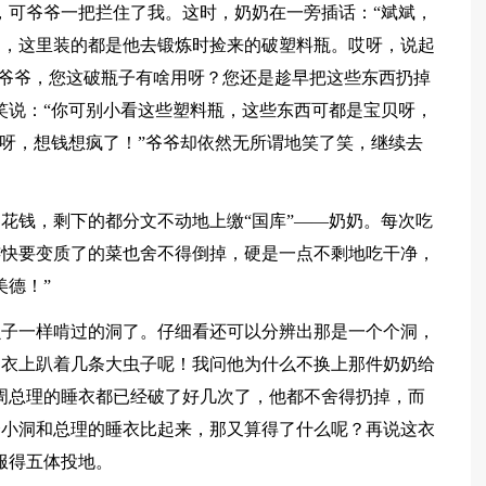
，可爷爷一把拦住了我。这时，奶奶在一旁插话：“斌斌，
的，这里装的都是他去锻炼时捡来的破塑料瓶。哎呀，说起
，“爷爷，您这破瓶子有啥用呀？您还是趁早把这些东西扔掉
笑说：“你可别小看这些塑料瓶，这些东西可都是宝贝呀，
他呀，想钱想疯了！”爷爷却依然无所谓地笑了笑，继续去
花钱，剩下的都分文不动地上缴“国库”——奶奶。每次吃
连快要变质了的菜也舍不得倒掉，硬是一点不剩地吃干净，
美德！”
虫子一样啃过的洞了。仔细看还可以分辨出那是一个个洞，
内衣上趴着几条大虫子呢！我问他为什么不换上那件奶奶给
周总理的睡衣都已经破了好几次了，他都不舍得扔掉，而
个小洞和总理的睡衣比起来，那又算得了什么呢？再说这衣
服得五体投地。