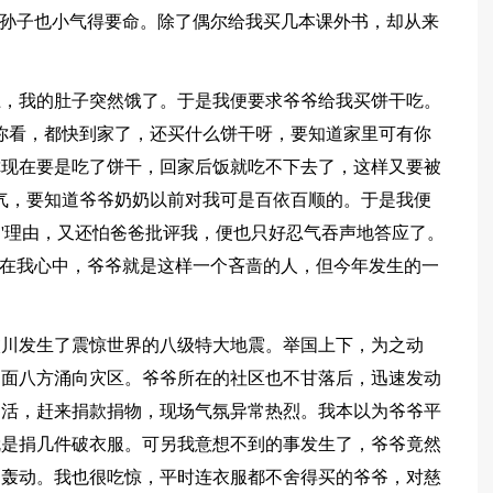
贝孙子也小气得要命。除了偶尔给我买几本课外书，却从来
上，我的肚子突然饿了。于是我便要求爷爷给我买饼干吃。
你看，都快到家了，还买什么饼干呀，要知道家里可有你
你现在要是吃了饼干，回家后饭就吃不下去了，这样又要被
气，要知道爷爷奶奶以前对我可是百依百顺的。于是我便
'理由，又还怕爸爸批评我，便也只好忍气吞声地答应了。
？在我心中，爷爷就是这样一个吝啬的人，但今年发生的一
汶川发生了震惊世界的八级特大地震。举国上下，为之动
四面八方涌向灾区。爷爷所在的社区也不甘落后，迅速发动
的活，赶来捐款捐物，现场气氛异常热烈。我本以为爷爷平
就是捐几件破衣服。可另我意想不到的事发生了，爷爷竟然
的轰动。我也很吃惊，平时连衣服都不舍得买的爷爷，对慈