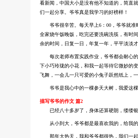
看新闻，中国大小是没有他不知道的，简直
们一起分享。爷爷真是我学习的好榜样！
爷爷很辛苦。每天早上6：00，爷爷就
全家烧午饭晚饭，吃完还要洗碗洗筷，有时
余的时间，日复一日，年复一年，平平淡淡
每次老师布置实践作业，爷爷都会耐心
下小巧玲珑的小花，和我一起等待它微妙的
飞舞，一会儿一只可爱的小兔子跃然纸上，
爷爷是我心中的一棵参天大树，我爱这
描写爷爷的作文 篇2
已经八十多岁了，身体还算硬朗，缕缕
从小到大，爷爷都是最喜欢我的，给我
那年大热天，我和爷爷都很热，我们一