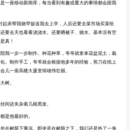
就是一座移动新闻库，每当看到有趣或重大的事情都会跟我
准时起床帮我烧早饭送我去上学，人后还要去菜市场买菜给
间还要去天也看看浇浇水。还要晒被子、烧水。基本没有空
才是真！
的陪我一步一步制作。种花种草，爷爷就拿来花盆泥土，栽
变化。制作手工，爷爷就会根据他多年的经验，剪刀在纸上
一会儿一座高楼大厦变得雄伟壮丽。
棵大树。
银丝间还夹杂着几根黑发。
的都是他最好的。
起坐在树荫下乘凉。即使是在树荫之下，我们还是热了一身