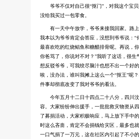
爷爷不仅对自己很“抠门”，对我这个宝
没给我买过一包零食。
有一天中午放学，爷爷来接我回家。路
我本以为爷爷肯定会答应，没想到爷爷说：“
最喜欢吃的红烧鲳鱼和糖醋排骨呢。再说，
你爸骂了，你说对不对？”我听了这话，很生
想反驳爷爷，可我绞尽脑汁也想不出一个好的
唉，没办法，谁叫我摊上这么一个“抠王”呢
件事却彻底改变了我对爷爷的看法。
今年五月十二日十四点二十八分，四川
容。大家纷纷伸出援手，一批批救灾物资从
了募捐活动，大家积极响应，马上放下手中
时这么吝啬，肯定不会捐钱给灾区，最多也
一口气捐了一万元，这在社区内引起了不小