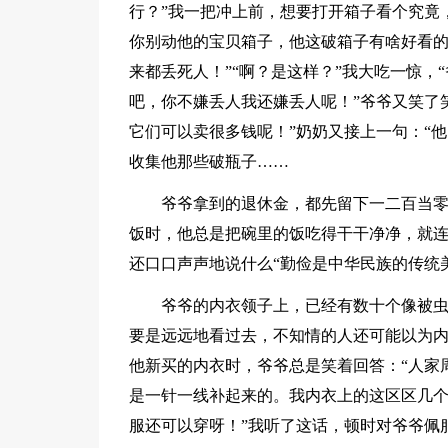
行？”我一把冲上前，想要打开箱子看个究竟
你别动他的宝贝箱子，他这破箱子有啥好看
来都丢死人！”“啊？是这样？”我大吃一惊
吧，你不嫌丢人我还嫌丢人呢！”爷爷又笑了
它们可以卖很多钱呢！”奶奶又接上一句：“
收集他那些破瓶子……
爷爷拿到的退休金，都先留下一二百当零
饭时，他总是把碗里的饭吃得干干净净，就
还口口声声地说什么“勤俭是中华民族的传统
爷爷的内衣领子上，已经有数十个像被
要是远远地看过去，不知情的人还可能以为
他新买的内衣时，爷爷总是笑着回答：“人家
是一针一线补起来的。我内衣上的这区区几
服还可以穿呀！”我听了这话，顿时对爷爷佩