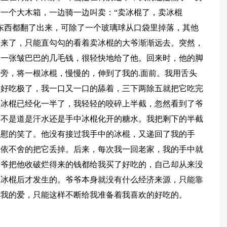
一个大木箱，一边骑一边叫卖：“卖冰棍了，卖冰棍
东西都翻了出来，可除了一个玻璃球从口袋里掉落，其他
出来了，只能直勾勾的看着卖冰棍的大爷渐渐远去。突然，
张一张皱巴巴的几毛钱，很轻快地给了他。回来时，他的脚
旁，将一根冰棍，慢慢的，伸到了我的.面前。我用舌头
，好吃极了，我一口又一口的舔着，三下两除五就把它吃完
根冰棍已经化一半了，我轻轻的咬碎上半截，忽然看到了爷
，不是道是汗水还是手中冰棍化开的糖水。我把剩下的半截
欣慰的笑了。他没有接过我手中的冰棍，又递回了我的手
依依不舍的把它丢掉。后来，每次我一回老家，我的手中就
爷爷把他收破烂得来的钱都给我买了好吃的，自己却从来没
买冰棍后才发生的。爷爷本身就没有什么经济来源，只能靠
对我的爱，只能这样不断给我准备着我喜欢的好吃的。