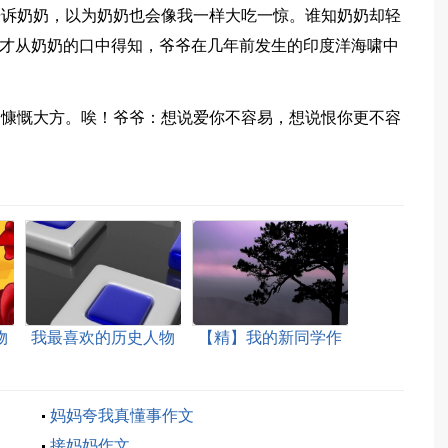
告诉奶奶，以为奶奶也会像我一样大吃一惊。谁知奶奶却轻
我才从奶奶的口中得知，爷爷在几年前发生的印度洋海啸中
的慷慨大方。唉！爷爷：想说爱你不容易，想说恨你更不容
物
我最喜欢的历史人物
【精】我的新同学作
作文通用15篇
文
妈妈夸我真懂事作文
接妈妈作文