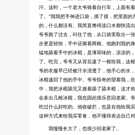
汗。这时，一个老大爷骑着自行车，上面有着
了。”我我把手伸进口袋，摸了摸，把里面的
的，什么都没有。我简直馋得连口水都快流
爷爷跑了过去，叫住了他，从口袋里取出一
步更是轻快，手中还握着两根。他跑到我的身
猛地舔着手中的冰棍，是薄荷味的，凉凉的
了。吃完，爷爷又从背后递了一根给我，这
爷的衣服早已经被汗水浸透了，他手心的水
冰棍递回了他的手中。爷爷惊奇的望着我，
中，我把冰棍舔完又接着舔了舔木棍，这才
会多出几根冰棍，我也因此很乐意回老家。
吃过什么好吃的。他收破烂，也是在他给我
这种方式来给我买零食，他不懂得表达自己
我慢慢长大了，也很少回老家了。