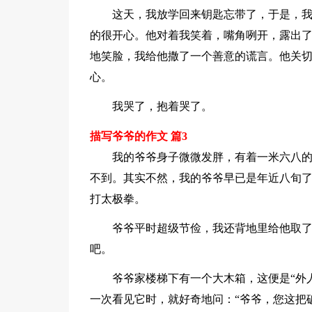
这天，我放学回来钥匙忘带了，于是，
的很开心。他对着我笑着，嘴角咧开，露出
地笑脸，我给他撒了一个善意的谎言。他关
心。
我哭了，抱着哭了。
描写爷爷的作文 篇3
我的爷爷身子微微发胖，有着一米六八
不到。其实不然，我的爷爷早已是年近八旬
打太极拳。
爷爷平时超级节俭，我还背地里给他取了
吧。
爷爷家楼梯下有一个大木箱，这便是“外
一次看见它时，就好奇地问：“爷爷，您这把破