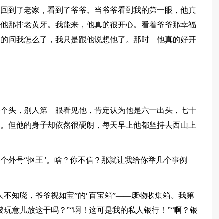
我回到了老家，看到了爷爷。当爷爷看到我的第一眼，他真
了他那排老黄牙。我能来，他真的很开心。看着爷爷那幸福
切的问我怎么了，我只是跟他说想他了。那时，他真的好开
的个头，别人第一眼看见他，肯定认为他是六十出头，七十
了。但他的身子却依然很硬朗，每天早上他都坚持去西山上
个外号“抠王”。啥？你不信？那就让我给你举几个事例
人不知晓，爷爷视如宝”的“百宝箱”——废物收集箱。我第
玩意儿放这干吗？”“啊！这可是我的私人银行！”“啊？银