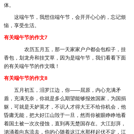
体。
这端午节，我想信端午节，会开开心心的，忘记烦
恼，享受生活。
有关端午节的作文7
农历五月五，那一天家家户户都会包粽子，挂
香包，划龙舟和挂艾草，因为是端午节，我们看看下面
的有关端午节的作文哦！
有关端午节的作文8
五月初五，泪罗江边，你——屈原，内心充满矛
盾，充满无奈，你就是多么期望能够报效国家，为国捐
躯，可就是天妒英才，不识人才得大王不给你机会，他
昏庸无能，把大好江山毁于一旦，然而你被眼睁睁地看
着国土被一次次侵蚀，直到再无楚国存在。大江彭湃，
汹涌着向东流去，你的心随着这江水那样起伏不定，江