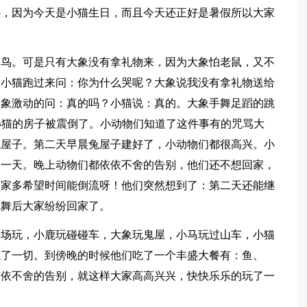
心，因为今天是小猫生日，而且今天还正好是暑假所以大家
、鸟。可是只有大象没有拿礼物来，因为大象怕老鼠，又不
，小猫跑过来问：你为什么哭呢？大象说我没有拿礼物送给
大象激动的问：真的吗？小猫说：真的。大象手舞足蹈的跳
了小猫的房子被震倒了。小动物们知道了这件事有的咒骂大
兔屋子。第二天早晨兔屋子建好了，小动物们都很高兴。小
的一天。晚上动物们都依依不舍的告别，他们还不想回家，
大家多希望时间能倒流呀！他们突然想到了：第二天还能继
完舞后大家纷纷回家了。
乐场玩，小鹿玩碰碰车，大象玩鬼屋，小马玩过山车，小猫
忘了一切。到傍晚的时候他们吃了一个丰盛大餐有：鱼、
依依不舍的告别，就这样大家高高兴兴，快快乐乐的玩了一