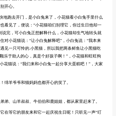
特别开心。
猫飞快地跑去开门，是小白兔来了，小花猫看小白兔手里什么
也看见了，便说：“小花猫咱们别理它，你过生日他却一
刚说完，可小白兔正想解释什么，小花猫却生气地转头就
住对小花猫说：“让小白兔解释吧”，小白兔说：“我本来
遇见一只可怜的.小黑猫，所以我把两条鲜鱼让小黑猫吃
一颗乐于助人的心，真是个好孩子啊！”，小花猫和旺旺狗
，小花猫说：“我们来和小白兔一起分享大蛋糕吧！”，大家
戏！绵羊爷爷和猫妈妈也都开心的笑了。
子弟弟、山羊叔叔、牛伯伯和鹿姐姐，都从家里赶来了。
它在等它的朋友来和它一起庆祝生日呢！只听见一声“叮