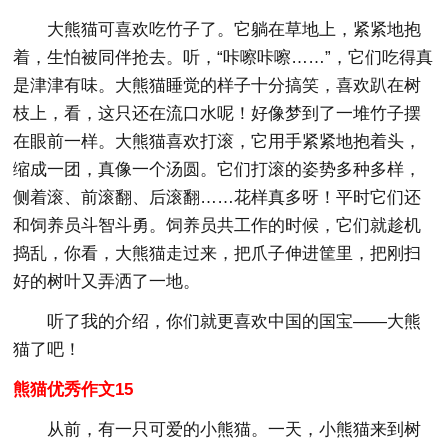
大熊猫可喜欢吃竹子了。它躺在草地上，紧紧地抱
着，生怕被同伴抢去。听，“咔嚓咔嚓……”，它们吃得真
是津津有味。大熊猫睡觉的样子十分搞笑，喜欢趴在树
枝上，看，这只还在流口水呢！好像梦到了一堆竹子摆
在眼前一样。大熊猫喜欢打滚，它用手紧紧地抱着头，
缩成一团，真像一个汤圆。它们打滚的姿势多种多样，
侧着滚、前滚翻、后滚翻……花样真多呀！平时它们还
和饲养员斗智斗勇。饲养员共工作的时候，它们就趁机
捣乱，你看，大熊猫走过来，把爪子伸进筐里，把刚扫
好的树叶又弄洒了一地。
听了我的介绍，你们就更喜欢中国的国宝——大熊
猫了吧！
熊猫优秀作文15
从前，有一只可爱的小熊猫。一天，小熊猫来到树