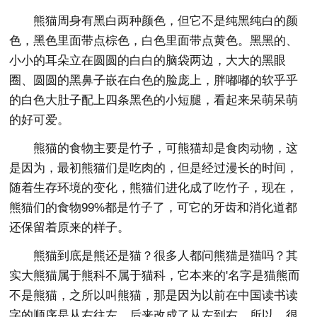
熊猫周身有黑白两种颜色，但它不是纯黑纯白的颜
色，黑色里面带点棕色，白色里面带点黄色。黑黑的、
小小的耳朵立在圆圆的白白的脑袋两边，大大的黑眼
圈、圆圆的黑鼻子嵌在白色的脸庞上，胖嘟嘟的软乎乎
的白色大肚子配上四条黑色的小短腿，看起来呆萌呆萌
的好可爱。
熊猫的食物主要是竹子，可熊猫却是食肉动物，这
是因为，最初熊猫们是吃肉的，但是经过漫长的时间，
随着生存环境的变化，熊猫们进化成了吃竹子，现在，
熊猫们的食物99%都是竹子了，可它的牙齿和消化道都
还保留着原来的样子。
熊猫到底是熊还是猫？很多人都问熊猫是猫吗？其
实大熊猫属于熊科不属于猫科，它本来的'名字是猫熊而
不是熊猫，之所以叫熊猫，那是因为以前在中国读书读
字的顺序是从右往左，后来改成了从左到右，所以，很