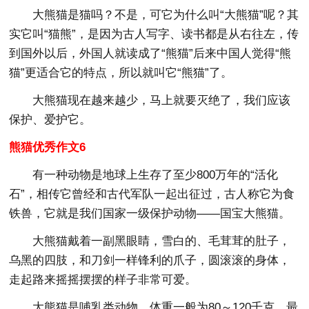
大熊猫是猫吗？不是，可它为什么叫“大熊猫”呢？其
实它叫“猫熊”，是因为古人写字、读书都是从右往左，传
到国外以后，外国人就读成了“熊猫”后来中国人觉得“熊
猫”更适合它的特点，所以就叫它“熊猫”了。
大熊猫现在越来越少，马上就要灭绝了，我们应该
保护、爱护它。
熊猫优秀作文6
有一种动物是地球上生存了至少800万年的“活化
石”，相传它曾经和古代军队一起出征过，古人称它为食
铁兽，它就是我们国家一级保护动物——国宝大熊猫。
大熊猫戴着一副黑眼睛，雪白的、毛茸茸的肚子，
乌黑的四肢，和刀剑一样锋利的爪子，圆滚滚的身体，
走起路来摇摇摆摆的样子非常可爱。
大熊猫是哺乳类动物，体重一般为80～120千克，最