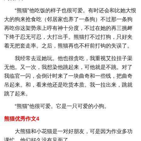
“熊猫”他吃饭的样子也很可爱。有时还会和比她大恨
大的狗来抢食吃（邻居家也养了一条狗）不过那一条狗
再吃你这架势亲上哼有神十分度，不过在她的再三挑衅
下终于忍无可忍，大打出手。熊猫打不过打狗，只好夹
着无把套走率。之后，熊猫再也不杆前打钩的失误了。
我经常去逗她玩。他也很贪吃，我重视艾拉挂子渠
无他。又一次，我想染他跳起来，可他就是不跳。对了
我临官一闪，会倒计时来了一块曲奇和一些线，把曲奇
吊起来。和，看来他还是吃货本质。我一拉出来，跳就
跳了起来。
“熊猫”他很可爱。它是一只可爱的小狗。
熊猫优秀作文4
大熊猫和小花猫是一对好朋友，可是因为作业多功
课忙，他们好久没有见面了。