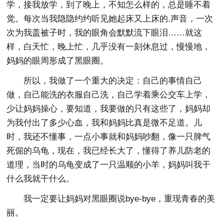
学，接我放学，到了晚上，不知怎么样的，总是睡不着
觉。每次当我隐隐约约听见她起床又上床的.声音，一次
次为我盖被子时，我的眼角会默默流下眼泪……就这
样，白天忙，晚上忙，几乎没有一刻休息过，慢慢地，
妈妈的眼周形成了黑眼圈。
所以，我做了一个重大的决定：自己的事情自己
做，自己能洗的衣服自己洗，自己学着乘公交车上学，
少让妈妈操心，要知道，我要做的只有这些了，妈妈却
为我付出了多少心血，我和妈妈比真是微不足道。儿
时，我还不懂事，一点小事就和妈妈吵翻，像一只脾气
死倔的乌龟，现在，我已经长大了，懂得了养儿防老的
道理，当时的乌龟变成了一只温顺的小羊，妈妈叫我干
什么我就干什么。
我一定要让妈妈对黑眼圈说bye-bye，重现青春的美
丽。