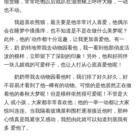
很贪睡，常常吃饱以后就趴在溜滑梯上呼呼大睡，一动
也不动。
我超喜欢熊猫，最主要是他非常讨人喜爱，他偶尔
会在睡梦中搔搔痒，也不知道是不是在做什么美梦呢？
此外，他的`动作都十分逗趣，让我更加喜爱他。有一
天，奶 奶特地带我去动物园看他，我一看到他那俏皮活
泼的模样，立即留下了深刻的印象！另外，他和好同伴
一块儿嬉戏的可爱样子，也让人打从心底喜爱他呢！
奶奶带我去动物园看他时，我们排了好久好久，好
不容易才看到了他─稀有的动物。可惜的是他居然正在做
着他的春秋大梦呢！但是模样依然很可爱呢！不管是大
人 或小孩，大家都非常喜欢他；他的一举一动都让大家
惊叫连连。当我隔着玻璃屋和围栏逐渐接近他时，那种
心情真是既紧张又感动，我想由此就可以知道到底我有
多 爱他了。