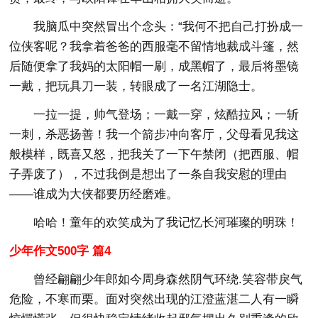
我脑瓜中突然冒出个念头：“我何不把自己打扮成一
位侠客呢？我拿着爸爸的西服毫不留情地裁成斗篷，然
后随便拿了我妈的太阳帽一刷，成黑帽了，最后将墨镜
一戴，把玩具刀一装，转眼成了一名江湖隐士。
一拉一提，帅气登场；一戴一穿，炫酷拉风；一斩
一刺，杀恶扬善！我一个箭步冲向客厅，父母看见我这
般模样，既喜又怒，把我关了一下午禁闭（把西服、帽
子弄废了），不过我倒是想出了一条自我安慰的理由
——谁成为大侠都要历经磨难。
哈哈！童年的欢笑成为了我记忆长河璀璨的明珠！
少年作文500字 篇4
曾经翩翩少年郎如今周身森然阴气环绕.笑容带戾气
危险，不寒而栗。面对突然出现的江澄蓝湛二人有一瞬