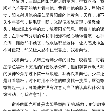
坐窗边，三四点的阳光射进教室内，把我点亮，我
顺着光芒蔓延的地方看向他。我看向他的脸庞，星眸闪
动，阳光射进他的瞳仁呈暖阳般的棕黄色，天真，却不
失少年英气，睫毛眨一眨，光影便若隐若现，微微偏
头，灿烂浸上少年的发，散着阳光气息。我看向他的课
桌，左手骨节分明的修长手指漫不经心地转着笔，右手
托腮，慵散却不颓丧，他永远都是这样，让人感觉神圣
不可侵犯，却又让人忍不住想靠近。我看向他。
我看向他，又转过端详少年的目光，咬着笔，盯着
墨绿色黑板上突兀的白色数学公式，他们飘飘云般从我
的脑神经旁穿过不留一丝痕迹。我再次看向他。少年还
是盯着黑板，时不时用不经意的幅度挑一挑眉，唇边微
微提起一点，可能他并没有注意到自己的认真和什么情
绪波动，可我注意到了。
窗外的阳光可能是太阳手举酸了的.缘故，射进教室