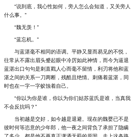
“说到底，我心性如何，旁人怎么会知道，又关旁人
什么事。”
“魏无羡！”
“蓝忘机。”
与蓝湛毫不相同的语调。平静又显而易见的不悦，
往常从不露出眉头蹙起眼中冷厉如此神情，而今为逼退
蓝湛出口句句是刺直戳人心而毫不留情，利刃将他和蓝
湛之间的关系一刀两断，残酷且绝情。刺痛着蓝湛，同
时也在一字一字蚁蚀着自己。
“你以为你是谁，你以为你们姑苏蓝氏是谁，当真我
不会反抗吗？”
当初越是交好，如今越是退避。现在的魏婴已不是
彼时何等恣意的少年郎，他一夜之间背负了承担了隐瞒
了多少，都是他不再真正潇洒无羁的原因。走上这条路