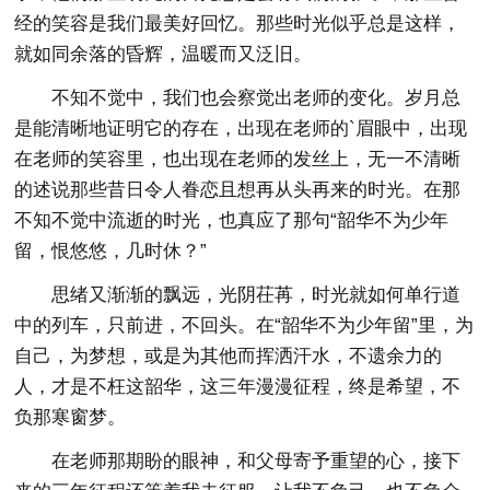
经的笑容是我们最美好回忆。那些时光似乎总是这样，
就如同余落的昏辉，温暖而又泛旧。
不知不觉中，我们也会察觉出老师的变化。岁月总
是能清晰地证明它的存在，出现在老师的`眉眼中，出现
在老师的笑容里，也出现在老师的发丝上，无一不清晰
的述说那些昔日令人眷恋且想再从头再来的时光。在那
不知不觉中流逝的时光，也真应了那句“韶华不为少年
留，恨悠悠，几时休？”
思绪又渐渐的飘远，光阴茌苒，时光就如何单行道
中的列车，只前进，不回头。在“韶华不为少年留”里，为
自己，为梦想，或是为其他而挥洒汗水，不遗余力的
人，才是不枉这韶华，这三年漫漫征程，终是希望，不
负那寒窗梦。
在老师那期盼的眼神，和父母寄予重望的心，接下