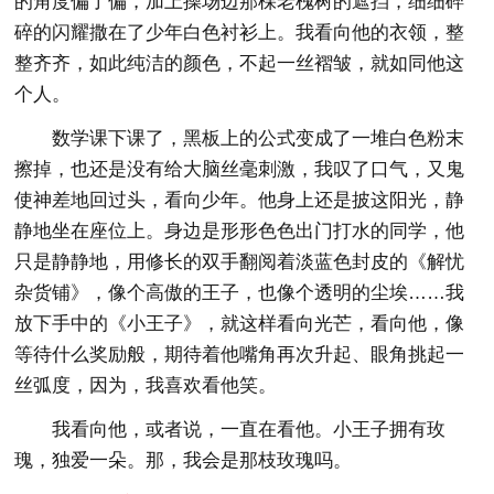
的角度偏了偏，加上操场边那棵老槐树的遮挡，细细碎
碎的闪耀撒在了少年白色衬衫上。我看向他的衣领，整
整齐齐，如此纯洁的颜色，不起一丝褶皱，就如同他这
个人。
数学课下课了，黑板上的公式变成了一堆白色粉末
擦掉，也还是没有给大脑丝毫刺激，我叹了口气，又鬼
使神差地回过头，看向少年。他身上还是披这阳光，静
静地坐在座位上。身边是形形色色出门打水的同学，他
只是静静地，用修长的双手翻阅着淡蓝色封皮的《解忧
杂货铺》，像个高傲的王子，也像个透明的尘埃……我
放下手中的《小王子》，就这样看向光芒，看向他，像
等待什么奖励般，期待着他嘴角再次升起、眼角挑起一
丝弧度，因为，我喜欢看他笑。
我看向他，或者说，一直在看他。小王子拥有玫
瑰，独爱一朵。那，我会是那枝玫瑰吗。