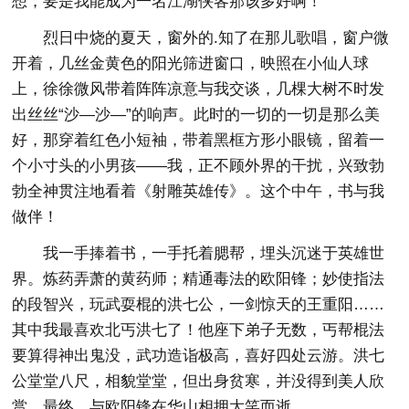
想，要是我能成为一名江湖侠客那该多好啊！
烈日中烧的夏天，窗外的.知了在那儿歌唱，窗户微
开着，几丝金黄色的阳光筛进窗口，映照在小仙人球
上，徐徐微风带着阵阵凉意与我交谈，几棵大树不时发
出丝丝“沙—沙—”的响声。此时的一切的一切是那么美
好，那穿着红色小短袖，带着黑框方形小眼镜，留着一
个小寸头的小男孩——我，正不顾外界的干扰，兴致勃
勃全神贯注地看着《射雕英雄传》。这个中午，书与我
做伴！
我一手捧着书，一手托着腮帮，埋头沉迷于英雄世
界。炼药弄萧的黄药师；精通毒法的欧阳锋；妙使指法
的段智兴，玩武耍棍的洪七公，一剑惊天的王重阳……
其中我最喜欢北丐洪七了！他座下弟子无数，丐帮棍法
要算得神出鬼没，武功造诣极高，喜好四处云游。洪七
公堂堂八尺，相貌堂堂，但出身贫寒，并没得到美人欣
赏，最终，与欧阳锋在华山相拥大笑而逝。