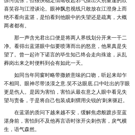
惊愕慌张，但很快稳定情绪收起邪气摆出久别重逢的欣
喜笑容与江澄谈论。眼神飘忽视线只敢放在江澄身上而
绝不看向蓝湛，是怕看到他眼中的失望还是疏离，大概
两者都有。
那一声含光君出口便是将两人界线划分开来一干二
净。看得出蓝湛眼中似要喷薄而出的怒意，他果真是失
望了。曾一起许下诺言的毕生知己终会走向殊途，从乱
葬岗出来之时便料到会有如此一天。
如同当年同窗时略带撒娇意味的口吻，听起来却乍
不相同。眼神尽带淡漠之意.笑不达眼底.口中吐出的字眼
更是伤人。是因为害怕，害怕从最在意之人眼中看见失
望与责备，于是将自己包装成刺猬用尖锐的'刺来驱赶。
在蓝湛的质问下越来越不安，缓解焦虑般踱步至蓝
湛身前，害怕到不及他再言语时张开尖刺伤害，戾气横
生，语气森然。