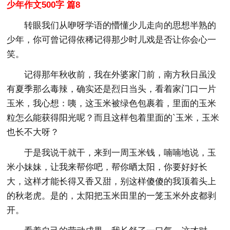
少年作文500字 篇8
转眼我们从咿呀学语的懵懂少儿走向的思想半熟的
少年，你可曾记得依稀记得那少时儿戏是否让你会心一
笑。
记得那年秋收前，我在外婆家门前，南方秋日虽没
有夏季那么毒辣，确实还是烈日当头，看着家门口一片
玉米，我心想：咦，这玉米被绿色包裹着，里面的玉米
粒怎么能获得阳光呢？而且这样包着里面的`玉米，玉米
也长不大呀？
于是我说干就干，来到一周玉米钱，喃喃地说，玉
米小妹妹，让我来帮你吧，帮你晒太阳，你要好好长
大，这样才能长得又香又甜，别这样傻傻的我顶着头上
的秋老虎。是的，太阳把玉米田里的一笼玉米外皮都剥
开。