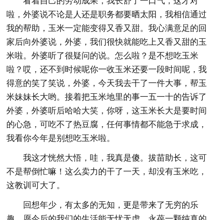
看着自己的劳动成果，我长舒了一口气，这才对
啦，外婆说不论是人还是职务都要晒太阳，我相信通过
我的帮助，玉米一定能变得又香又甜。我心满意足的回
家后向外婆说，外婆，我们很快就能吃上又香又甜的玉
米啦。外婆听了很疑问的说。怎么啦？是不想吃玉米
啦？哎，还不到时候呢你一收玉米还要一段时间呢，我
得意的笑了笑说，外婆，今天我去干了一件大事，帮玉
米妹妹长大哟。接着把玉米地里的事一五一十的告诉了
外婆，外婆听后哈哈大笑，你呀，这玉米长大是要时间
的心急，可吃不了热豆腐，任何事情都不能急于求成，
我看你今年是别想吃玉米啦。
我这才恍然大悟，哇，我真是傻。拔苗助长，这可
不是帮倒忙嘛！这么卖力的干了一天，却没有玉米吃，
这教训可大了。
回想年少，有太多的无知，更是带来了无穷的乐
趣，愿今后的我们的生活能无忧无虑，永葆一颗纯真的