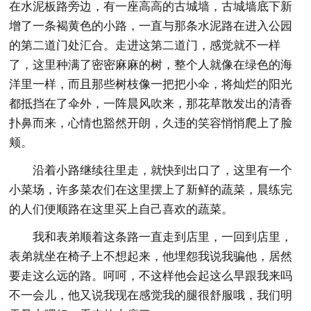
在水泥板路旁边，有一座高高的古城墙，古城墙底下新
增了一条褐黄色的小路，一直与那条水泥路在进入公园
的第二道门处汇合。走进这第二道门，感觉就不一样
了，这里种满了密密麻麻的树，整个人就像在绿色的海
洋里一样，而且那些树枝像一把把小伞，将灿烂的阳光
都抵挡在了伞外，一阵晨风吹来，那花草散发出的清香
扑鼻而来，心情也豁然开朗，久违的笑容悄悄爬上了脸
颊。
沿着小路继续往里走，就快到出口了，这里有一个
小菜场，许多菜农们在这里摆上了新鲜的蔬菜，晨练完
的人们便顺路在这里买上自己喜欢的蔬菜。
我和表弟顺着这条路一直走到店里，一回到店里，
表弟就坐在椅子上不想起来，他埋怨我说我骗他，居然
要走这么远的路。呵呵，不这样他会起这么早跟我来吗
不一会儿，他又说我现在感觉我的腿很舒服哦，我们明