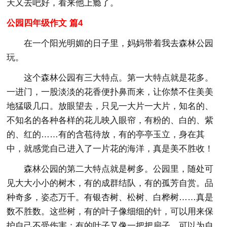
天又去吧好，看来他上瘾了。
公园四年级作文 篇4
在一个阳光明媚的日子里，妈妈带着我去森林公园
玩。
这个森林公园有三大特点。第一大特点就是花多。
一进门，一股淡淡的花香便扑鼻而来，让你禁不住美美
地猛吸几口。放眼望去，只见一大片一大片，知名的、
不知名的各种各样的花儿映入眼帘，有粉的、白的、紫
的、红的……有的含苞待放，有的亭亭玉立，身在其
中，就感觉自己进入了一片花的海洋，真是美不胜收！
森林公园的第二大特点就是树多。公园里，随处可
见大大小小的树木，有的成群结队，有的孤芳自赏。品
种奇多，姿态万千。有银杏树、松树、白桦树……真是
数不胜数。这些树，有的叶子像细细的针，可以用来保
护自己不受伤害；有的叶子又像一把把扇子，可以为自