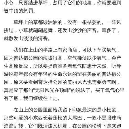
小心，只要踏进草坪，占用了它们的地盘，你就要遭到
被牛顶的惩罚。
草坪上的草都绿油油的，没有一根枯萎的。一阵风
拂过，小草就翩翩起舞，还发出沙沙的声音。草多了，
就散发出淡淡的清香。
我们在上山的半路上有家商店，可以下车买氧气，
因为普达措公园的海拔很高，空气稀薄缺少氧气，会产
生高原反应，所以要提前准备着氧气防患于未然。听导
游说每年都会有年轻的生命永远的留在美丽的普达措公
园，原来要看到普达措公园的美丽风光也需要勇气啊，
真是应了那句“无限风光在顶峰”的说法了。买了氧气心里
有了底，我们继续往上走。
在山上的公园里面给我留下印象最深的是小松鼠，
那些可爱的小东西长着蓬松的大尾巴，一双小黑眼珠滴
溜溜乱转，它们既活泼又机灵，在公园的松树下跑来跑