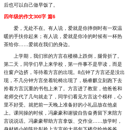
后也可以自己做早饭了。
四年级的作文300字 篇6
爱，无处不在。有人说，爱就是你摔倒时有一双温
暖的手扶你起来；有人说，爱就是你冷的时候有一杯热
茶给你……爱就在我们的身边。
上学期，我们班的方言在楼梯上跌倒，腿骨折了。
第二天，同学们早上来学校，第一件事不是早读，而是
往窗户边挤，等待着方言的出现。8点钟了方言还是没出
现，不几分钟方言坐着轮椅出现了，杨睿麒立刻跑下去
拎着方言沉重的书包上来了。方言进了教室，他爸爸和
老师交代了几句就走了，同学们看见方言这个模样，心
里不好受。就把前一天晚上准备好的小礼品放在他桌
上。课间操的时候，冯豪豪和谢骏自告奋勇留下来陪方
言说说话。冯豪豪帮助方言拿饭、交作业……放学时，
身材娇小的陈欣彤拎上方言的大书包下楼交给他爸爸，