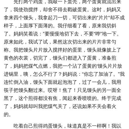
先打两个鸡蛋，我敲一下蛋壳，两个蛋黄就流出来
了，我使劲搅拌，却舍不得去戳破蛋黄。这时，妈妈又
拿来四个馒头，我拿起刀一切，可切出来的“片片“却不成
样子，上面厚下面薄的。我仔细看了看，原来我切斜
了。妈妈笑着说：”要慢慢地切下去，不要“哗”地一下。
原来如此，我试了试，果然这次切出来的片片非常匀
称。我把馒头片片放入搅拌好的蛋里，馒头就像披上了
黄色的衣裳，切完了，馒头们都进入了蛋黄，准备煎
了，妈妈把煤气点燃，我把一个沾了蛋黄的'馒头片片放
进锅里，咦，怎么不行了？妈妈说：“你忘了加油了。”我
连忙倒入油，馒头下面就起泡泡了，过了一会儿，我用
筷子把馒头翻过来。哎呀！焦了！只见馒头的另一面全
黑了，这个煎得都没有焦，闻起来香喷喷的。终于完成
了，妈妈就却叫我把煤气关了，还说如果不关会着火
的。
吃着自己煎得鸡蛋馒头，味道真是不一样啊！我以