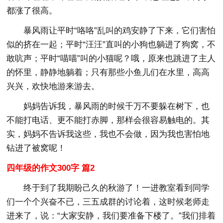
都涨了很高。
暴风雨让平时“咯咯”乱叫的鸡安静了下来，它们害怕
似的挤在一起；平时“汪汪”直叫的小狗也躺进了狗窝，不
敢吭声；平时“喵喵”叫的小猫呢？哦，原来也跳进了主人
的怀里，静静地躺着；只有那些小鱼儿们在水里，高高
兴兴，欢快地游来游去。
妈妈告诉我，暴风雨的时候千万不要躲在树下，也
不能打电话、更不能打赤脚，那样会很容易触电的。其
实，妈妈不告诉我这些，我也不会做，因为我也害怕地
钻进了被窝呢！
四年级的作文300字 篇2
终于到了我期盼己久的秋游了！一进教室看到同学
们一个个兴奋不已，三五成群的讨论着，这时候老师走
进来了，说：“大家安静，我们要准备下楼了。”我们排着