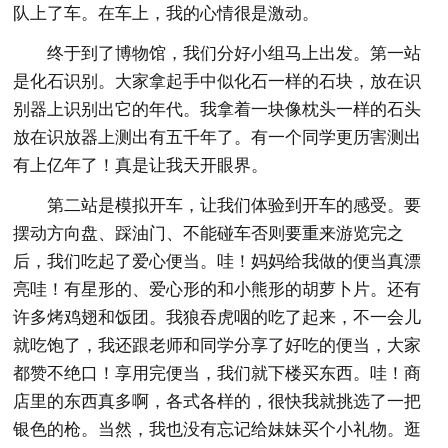
队上了车。在车上，我的心情很是激动。
终于到了博物馆，我们分好小组马上出发。第一站
是化石识别。大家拿起手中似化石一样的石块，放在识
别器上识别出它的年代。我拿着一块像枕头一样的石头
放在识放器上测出有五千年了。有一个同学更历害测出
有上亿年了！真是让我天开眼界。
第二站是模拟开车，让我们体验到开车的感受。要
摆动方向盘、踩油门、不能碰车否则要重来游览完之
后，我们吃起了爱心便当。哇！妈妈给我做的便当真漂
亮哇！有星形的、爱心形的和小熊形的胡萝卜片。还有
许多烤鸡翅和饭团。我狼吞虎咽的吃了起来，不一会儿
就吃饱了，我还跟老师和同学分享了好吃的便当，大家
都赞不绝口！享用完便当，我们就下楼买东西。哇！商
店里的东西真多啊，各式各样的，很快我就挑选了一把
银色的枪。当然，我也没有忘记给妹妹买个小礼物。逛