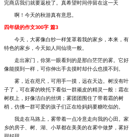
完商店我们就要返校了。真希望时间停留在这一天
啊！今天的秋游真有意思。
四年级的作文300字 篇3
今天，大雾像白纱一样笼罩着我的家乡，本来，有
特色的家乡，今天如人间仙境一般。
走出家门，你第一眼看到的是那白茫茫的雾。它好
像能摸到一样，可你伸出手去摸时却什么也摸不到。
雾，近在咫尺，可用手一摸，远在天边。树没有叶
子了，可在雾的映托下看似一群顽皮的精灵一般：霜在
树杈上，好像洁白的丝绸；雾团团围住了带着霜的树
梢，仿佛一群可爱的孩子们正在给妈妈要糖吃似的。
我走在马路上，雾带着一点冷意走向我的心田。家
乡的房子、树、湖、小草都在美美的在雾中做梦，雾好
甜好甜。