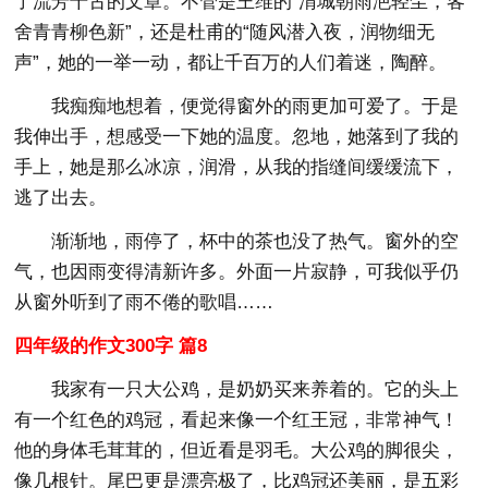
了流芳千古的文章。不管是王维的“渭城朝雨浥轻尘，客
舍青青柳色新”，还是杜甫的“随风潜入夜，润物细无
声”，她的一举一动，都让千百万的人们着迷，陶醉。
我痴痴地想着，便觉得窗外的雨更加可爱了。于是
我伸出手，想感受一下她的温度。忽地，她落到了我的
手上，她是那么冰凉，润滑，从我的指缝间缓缓流下，
逃了出去。
渐渐地，雨停了，杯中的茶也没了热气。窗外的空
气，也因雨变得清新许多。外面一片寂静，可我似乎仍
从窗外听到了雨不倦的歌唱……
四年级的作文300字 篇8
我家有一只大公鸡，是奶奶买来养着的。它的头上
有一个红色的鸡冠，看起来像一个红王冠，非常神气！
他的身体毛茸茸的，但近看是羽毛。大公鸡的脚很尖，
像几根针。尾巴更是漂亮极了，比鸡冠还美丽，是五彩