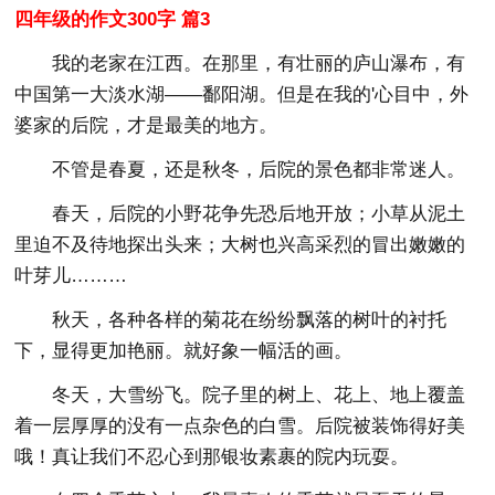
四年级的作文300字 篇3
我的老家在江西。在那里，有壮丽的庐山瀑布，有
中国第一大淡水湖——鄱阳湖。但是在我的'心目中，外
婆家的后院，才是最美的地方。
不管是春夏，还是秋冬，后院的景色都非常迷人。
春天，后院的小野花争先恐后地开放；小草从泥土
里迫不及待地探出头来；大树也兴高采烈的冒出嫩嫩的
叶芽儿………
秋天，各种各样的菊花在纷纷飘落的树叶的衬托
下，显得更加艳丽。就好象一幅活的画。
冬天，大雪纷飞。院子里的树上、花上、地上覆盖
着一层厚厚的没有一点杂色的白雪。后院被装饰得好美
哦！真让我们不忍心到那银妆素裹的院内玩耍。