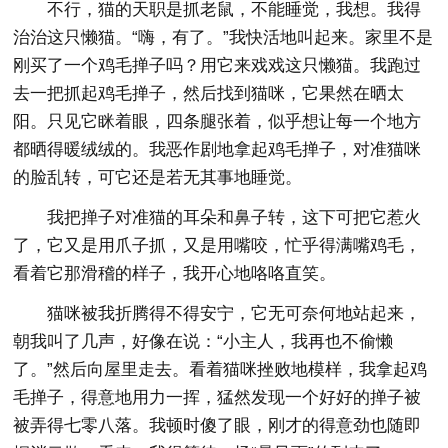
不行，猫的天职是抓老鼠，不能睡觉，我想。我得
治治这只懒猫。“嗨，有了。”我快活地叫起来。家里不是
刚买了一个鸡毛掸子吗？用它来戏戏这只懒猫。我跑过
去一把抓起鸡毛掸子，然后找到猫咪，它果然在晒太
阳。只见它眯着眼，四条腿张着，似乎想让每一个地方
都晒得暖绒绒的。我恶作剧地拿起鸡毛掸子，对准猫咪
的脸乱转，可它还是若无其事地睡觉。
我把掸子对准猫的耳朵和鼻子转，这下可把它惹火
了，它又是用爪子抓，又是用嘴咬，忙乎得满嘴鸡毛，
看着它那滑稽的样子，我开心地咯咯直笑。
猫咪被我折腾得不得安宁，它无可奈何地站起来，
朝我叫了几声，好像在说：“小主人，我再也不偷懒
了。”然后向屋里走去。看着猫咪挫败地模样，我拿起鸡
毛掸子，得意地用力一挥，猛然发现一个好好的掸子被
被弄得七零八落。我顿时傻了眼，刚才的得意劲也随即