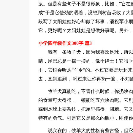
泼。但是有些句子不是很形象，比如，"它在
成"于是它使劲的晒着，没想到树苗吸收了大
段写了太阳娃娃好心却做了坏事，潘祝军小
它，更好呢？太阳娃娃是想做好事呢。另外，
小学四年级作文300字 篇3
我有一条牧羊犬，因为我喜欢足球，所
睛，尾巴总是一摇一摆的，像个绅士！它很
手，它也会听从“军令”的。不过它要是玩起
去，直到追到， 叼过来让你再扔一遍，不知
牧羊犬真能吃，不管什么时候，你扔块
的食量可大得很，一顿能吃五六块肉呢。它
踩到足球上耍杂技，把屋里搞得一团糟。它
特有的勇气。可是它又是那么的胆小，即使
说实在的，牧羊犬的性格有些古怪，但