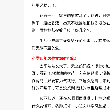
的更起劲儿了。
还有一回，家里的纱窗坏了，钻进几只
到了一瓶蚊香液，她毫不犹豫地把蚊香液放
到。而妈妈却被蚊子咬了好几个包。
生活中充满了无数这样的小事儿，其实
们无微不至的爱。
小学四年级作文300字 篇2
太阳娃娃长大了。天空妈妈说：“到大地
野，看到了绿油油的树苗，它在使劲晒，没
真容易，只要有力气就行。它这么想着，来
好的汗晒干，可是没想到把她的冰棍给晒成
它不知道，还在东晒晒西晒晒，把棒冰
什么责怪它。名师点评：小短文非常有意思