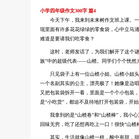
小学四年级作文300字 篇4
今天下午，我来到未来树作文班上课。
现里面有许多花花绿绿的零食袋，心中立马涌
难道是要请我们吃零食？
这时，老师发话了，为我们解开了这个谜
族”中的超级代表——山楂。同学们个个恍然
只见袋子上有一位山楂小姐。山楂小姐
一个名副其实的公主，漂亮极了！她像是边唱
又把包装袋拆开一看，里面是一个个小包装
是“小吃货”，都迫不及待地打开包装袋，开
我拿到的是“山楂卷”和“山楂棒”，我
回味无穷，吃了还想再吃上一口！很快“山楂
其实，生活就像山楂一样，酸中有甜，