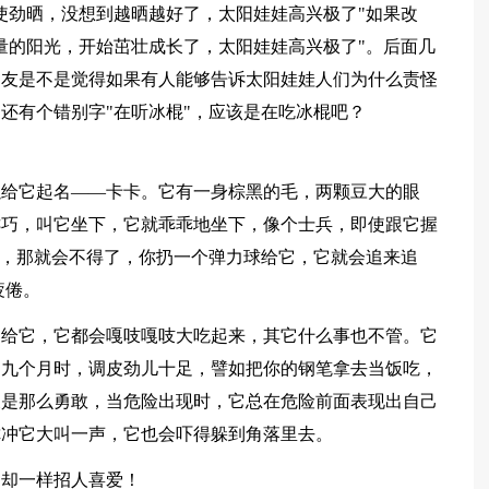
使劲晒，没想到越晒越好了，太阳娃娃高兴极了"如果改
量的阳光，开始茁壮成长了，太阳娃娃高兴极了"。后面几
朋友是不是觉得如果有人能够告诉太阳娃娃人们为什么责怪
还有个错别字"在听冰棍"，应该是在吃冰棍吧？
以给它起名——卡卡。它有一身棕黑的毛，两颗豆大的眼
乖巧，叫它坐下，它就乖乖地坐下，像个士兵，即使跟它握
来，那就会不得了，你扔一个弹力球给它，它就会追来追
疲倦。
肉给它，它都会嘎吱嘎吱大吃起来，其它什么事也不管。它
刚九个月时，调皮劲儿十足，譬如把你的钢笔拿去当饭吃，
又是那么勇敢，当危险出现时，它总在危险前面表现出自己
你冲它大叫一声，它也会吓得躲到角落里去。
它却一样招人喜爱！