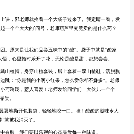
一上课，郭老师就拎着一个大袋子过来了。我定睛一看，发
起一个个大大的`问号，老师葫芦里究竟卖的是什么药？
团。原来是让我们品尝五味中的“酸”。袋子中就是“酸家
大悟，心里顿时乐开了花，无论是酸是甜，都想尝尝。
头戴山楂帽，身穿山楂套装，脚上套着一双山楂鞋，活脱脱
边跳：“你是我的小啊小红果，怎么爱你都不嫌多”。老师
，小巧玲珑，惹人喜爱！老师发给同学们，大伙儿一个个
始品尝。
小心翼翼地撕开包装袋，轻轻地咬一口。哇！酸酸的滋味令人
棒”就被我消灭了。
甜中有酸，我们要以乐观的心态品尝每一种味道。