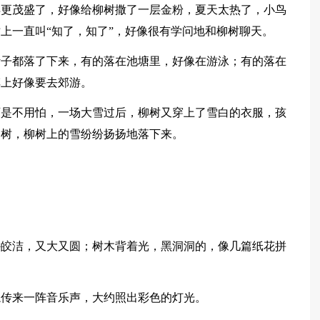
得更茂盛了，好像给柳树撒了一层金粉，夏天太热了，小鸟
上一直叫“知了，知了”，好像很有学问地和柳树聊天。
叶子都落了下来，有的落在池塘里，好像在游泳；有的落在
车上好像要去郊游。
可是不用怕，一场大雪过后，柳树又穿上了雪白的衣服，孩
柳树，柳树上的雪纷纷扬扬地落下来。
外皎洁，又大又圆；树木背着光，黑洞洞的，像几篇纸花拼
隐传来一阵音乐声，大约照出彩色的灯光。