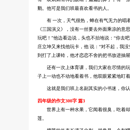
鹅。他可是我们班最喜欢看书的人。
有 一次，天气很热，蝉在有气无力的唱
《三国演义》，没有一丝要去外面乘凉的意思
玩吧！”他边看边说，头也不抬地说：“你去
庄立坤又来找他玩卡，他 说：“对不起，我
到打了上课铃，他才恋恋不舍的把书放进抽
还有一次上体育课，我们大家在尽情的
子上一动也不动地看着书，他双眼紧紧地盯
这就是我们班上名副其实的小书迷，你
四年级的作文300字 篇3
世界上有一种水果，它闻着很臭，吃着
莲。