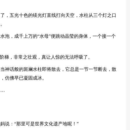
泉了，五光十色的镁光灯直线打向天空，水柱从三个灯之口
伏。
水泡，成千上万的“水母”便跳动晶莹的身体，一个接一个
的阶梯，非常之壮观，真让人惊的无法呼吸了。
每当神话般的斑斓水柱即将散去，它总是一节一节断去，散
同，仿佛早已凝固成冰。
……
妈说：“那里可是世界文化遗产地呢！”