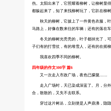
伤。太阳出来了，它照耀着柳树，让柳树显
都躲起来了，知了来找柳树玩了，它趴在柳树
秋天的柳树，它披上了一件黄色衣服，
马路上，好像在数来往的车辆；还有的落在
冬天的柳树光秃秃的，叶子都掉光了，
子们有的打雪仗，有的堆雪人，还有的在摇
我喜欢四季不同的柳树。
四年级的作文300字 篇6
又一次走入市政广场，夜色已朦胧……
走入广场时，天已染成深蓝了。月，分
合，散散的，又失不去联系。
穿过这片树丛，立刻便是人声鼎沸，隐