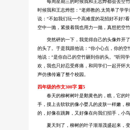
每周星期三的时候我和王志烨都会去空
时候我和王志烨想：“老师教的.太简单了学学就
说：“不如我们玩一个高难度的花招好不好?
空中一抛，紧接着我也用力一抛，真想把空
突然砰的一下，我觉得自己的头像炸开
的头了。于是我跟他说：“你小心点，你的空
地说：“是你自己的空竹砸到你的头。”听同
欢，我也只好忍受疼痛，和同学们一起开怀
声仿佛传遍了整个校园。
四年级的作文300字 篇5
春天的柳树树叶是鹅黄色的，瞧，它的
手，摸上去软软的像小婴儿的皮肤一样嫩，
的，好像在跳舞，又好像在向我们招手，小
夏天到了，柳树的叶子渐渐茂盛起来，