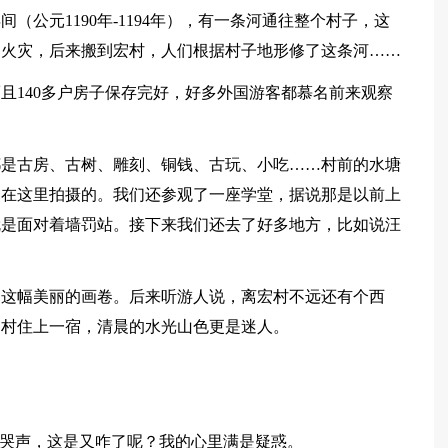
（公元1190年-1194年），有一条河通往整个村子，这
闹火灾，后来搬到宏村，人们根据村子地形修了这条河……
且140多户房子保存完好，好多外国游客都慕名前来观察
都是古房、古树、雕刻、铜钱、古玩、小吃……村前的水塘
是在这里拍摄的。我们还参观了一座学堂，据说那是以前上
就是面对着墙罚站。接下来我们还去了好多地方，比如说汪
了这幅美丽的画卷。后来听游人说，离宏村不远还有个西
宏村住上一宿，清晨的水光山色更是迷人。
的哭声，这是又咋了呢？我的心里满是疑惑。