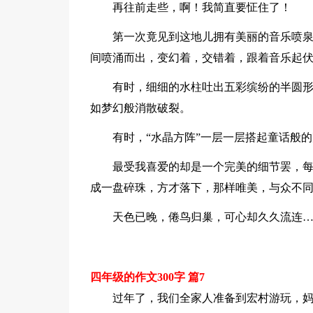
再往前走些，啊！我简直要怔住了！
第一次竟见到这地儿拥有美丽的音乐喷
间喷涌而出，变幻着，交错着，跟着音乐起
有时，细细的水柱吐出五彩缤纷的半圆形
如梦幻般消散破裂。
有时，“水晶方阵”一层一层搭起童话般
最受我喜爱的却是一个完美的细节罢，
成一盘碎珠，方才落下，那样唯美，与众不
天色已晚，倦鸟归巢，可心却久久流连
四年级的作文300字 篇7
过年了，我们全家人准备到宏村游玩，妈