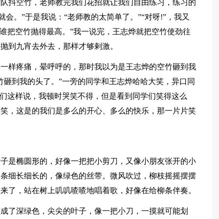
竹队抖空竹，老师教完我们花招就让我们自由练习，练习的
会。”于是我说：“老师教的太简单了。”“对呀!”，我又
看谁把空竹抛得最高。”我一说完，王志烨就把空竹使劲往
竹抛到九宵去外去，那样才够剌激。
了一样疼痛，晕呼呼的，那时我以为是王志烨的空竹砸到我
竹砸到我的头了。”一旁的同学和王志烨哈哈大笑，异口同
学们这样说，我顿时哭笑不得，但是看到同学们笑得这么
大笑，这是的我们是多么的开心、多么的快乐，那一片片笑
叶子是椭圆形的，好像一把把小剪刀，又像小朋友张开的小
柳条细长细长的，像绿色的丝带。微风吹过，柳枝摇摇摆摆
鸟来了，站在树上叽叽喳喳地唱着歌，好像在给柳条伴奏。
变成了深绿色，尖尖的叶子，像一把小刀，一摸就可能划