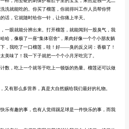
猬一样，用坚硬的刺保护着肚子里的宝宝，果然是独一无二
是洗洗就能吃的。你买了榴莲，你就得叫工作人员帮你劈
然的话，它就随时给你一针，让你痛上半天。
的，一眼就能分辨出来。打开榴莲，就能闻到一股臭气，我
哈哈，像极了一座“集体宿舍”，果肉好像一个个小朋友躺
励下，我吃了一口榴莲，哇！好——臭的反义词：香极了！
，太美味了！我一下子就把一个个小月牙吃完了。
可计数，吃上一个就等于吃上一顿饭的热量。榴莲还可以做
点，又有那么多营养，真是大自然赐给我们最好的礼物。
件快乐有趣的事，也有人觉得踢足球是一件快乐的事，而我