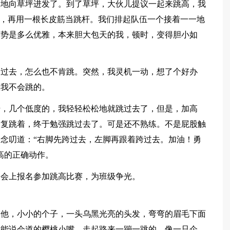
烈地向草坪进发了。到了草坪，大伙儿提议一起来跳高，我
里，再用一根长皮筋当跳杆。我们排起队伍一个接着一一地
姿势是多么优雅，本来胆大包天的我，顿时，变得胆小如
不过去，怎么也不肯跳。突然，我灵机一动，想了个好办
教我不会跳的。
始，几个低度的，我轻轻松松地就跳过去了，但是，加高
反复跳着，终于勉强跳过去了。可是还不熟练。不是屁股触
念叨道：“右脚先跨过去，左脚再跟着跨过去。加油！勇
高的正确动作。
动会上报名参加跳高比赛，为班级争光。
。他，小小的个子，一头乌黑光亮的头发，弯弯的眉毛下面
张能说会道的樱桃小嘴，走起路来一蹦一跳的，像一只企