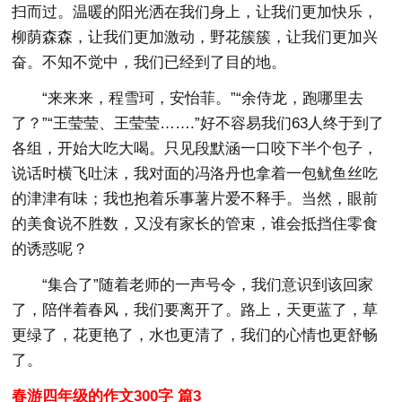
扫而过。温暖的阳光洒在我们身上，让我们更加快乐，
柳荫森森，让我们更加激动，野花簇簇，让我们更加兴
奋。不知不觉中，我们已经到了目的地。
“来来来，程雪珂，安怡菲。”“余侍龙，跑哪里去
了？”“王莹莹、王莹莹…….”好不容易我们63人终于到了
各组，开始大吃大喝。只见段默涵一口咬下半个包子，
说话时横飞吐沫，我对面的冯洛丹也拿着一包鱿鱼丝吃
的津津有味；我也抱着乐事薯片爱不释手。当然，眼前
的美食说不胜数，又没有家长的管束，谁会抵挡住零食
的诱惑呢？
“集合了”随着老师的一声号令，我们意识到该回家
了，陪伴着春风，我们要离开了。路上，天更蓝了，草
更绿了，花更艳了，水也更清了，我们的心情也更舒畅
了。
春游四年级的作文300字 篇3