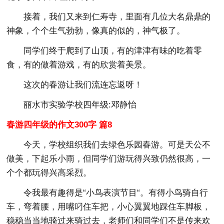
接着，我们又来到仁寿寺，里面有几位大名鼎鼎的
神象，个个生气勃勃，像真的似的，神气极了。
同学们终于爬到了山顶，有的津津有味的吃着零
食，有的做着游戏，有的欣赏着美景。
这次的春游让我们流连忘返呀！
丽水市实验学校四年级:邓静怡
春游四年级的作文300字 篇8
今天，学校组织我们去绿色乐园春游。可是天公不
做美，下起乐小雨，但同学们游玩得兴致仍然很高，一
个个都玩得兴高采烈。
令我最有趣得是“小鸟表演节目“。有得小鸟骑自行
车，弯着腰，用嘴叼住车把，小心翼翼地踩住车脚板，
稳稳当当地骑过来骑过去，老师们和同学们不是传来欢