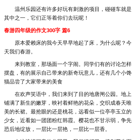
温州乐园还有许多好玩有刺激的项目，碰碰车就是
其中之一，它们正等着你们去玩呢！
春游四年级的作文300字 篇6
原本爱赖床的我今天早早地起了床，为什么呢？今
天我们春游。
来到教室，那场面一个字闹。同学们有的讨论怎样
摆盘，有的展示自己带来的新奇玩意儿，还有几个小馋
猫品尝了大家带来的美食
在欢声笑语中，我们来到了目的地唐闸公园。地上
铺满了新生的嫩芽，映衬着鲜艳的花朵，交织成春天唯
美的长裙。最抢眼的还是桃花，远看似一位亭亭玉立的
少女，近看如一团团粉红韩霞。樱花也不甘示弱，争先
恐后地绽放，一层比一层艳，一层比一层香。