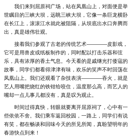
我们来到屈原祠广场，站在凤凰山上，对面便是举
世瞩目的三峡大坝，远眺三峡大坝，它像一条巨龙横卧
在长江上，滚滚江水就此被阻隔，从坝底出水口奔腾而
出，真是雄伟壮观。
接着我们参观了古老的传统艺术————皮影戏，
它可是用兽皮或纸板制作的，同时配以打击乐器和弦
乐，具有浓厚的香土气息。今天看的是戚继光打倭寇的
故事，同学们都看得津津有味，欢乐的笑声不时回荡在
凤凰山上。我们还观看了杂技表演————吞火，就是
艺人用嘴把烧红的铁钳给咬住，温度那么高，而艺人的
嘴却一点儿事儿都没有，真是叹为观止。
时间过得真快，转眼就要离开屈原祠了，心中有一
些依依不舍。我们乘车返回校园，一路上，同学们有说
有笑，都在畅谈和回味今天的所见所闻，真盼望明年的
春游快点到来！