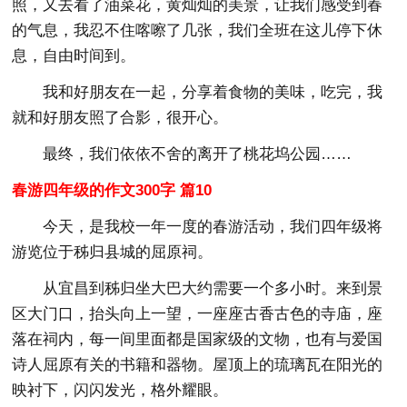
照，又去看了油菜花，黄灿灿的美景，让我们感受到春
的气息，我忍不住喀嚓了几张，我们全班在这儿停下休
息，自由时间到。
我和好朋友在一起，分享着食物的美味，吃完，我
就和好朋友照了合影，很开心。
最终，我们依依不舍的离开了桃花坞公园……
春游四年级的作文300字 篇10
今天，是我校一年一度的春游活动，我们四年级将
游览位于秭归县城的屈原祠。
从宜昌到秭归坐大巴大约需要一个多小时。来到景
区大门口，抬头向上一望，一座座古香古色的寺庙，座
落在祠内，每一间里面都是国家级的文物，也有与爱国
诗人屈原有关的书籍和器物。屋顶上的琉璃瓦在阳光的
映衬下，闪闪发光，格外耀眼。