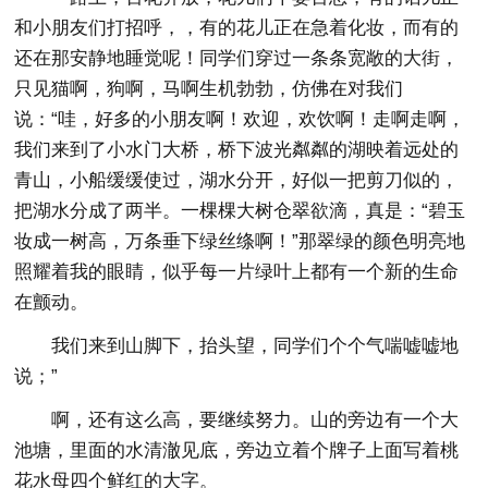
和小朋友们打招呼，，有的花儿正在急着化妆，而有的
还在那安静地睡觉呢！同学们穿过一条条宽敞的大街，
只见猫啊，狗啊，马啊生机勃勃，仿佛在对我们
说：“哇，好多的小朋友啊！欢迎，欢饮啊！走啊走啊，
我们来到了小水门大桥，桥下波光粼粼的湖映着远处的
青山，小船缓缓使过，湖水分开，好似一把剪刀似的，
把湖水分成了两半。一棵棵大树仓翠欲滴，真是：“碧玉
妆成一树高，万条垂下绿丝绦啊！”那翠绿的颜色明亮地
照耀着我的眼睛，似乎每一片绿叶上都有一个新的生命
在颤动。
我们来到山脚下，抬头望，同学们个个气喘嘘嘘地
说；”
啊，还有这么高，要继续努力。山的旁边有一个大
池塘，里面的水清澈见底，旁边立着个牌子上面写着桃
花水母四个鲜红的大字。