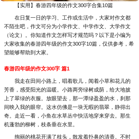
【实用】春游四年级的作文300字合集10篇
在日复一日的学习、工作或生活中，大家对作文都
不陌生吧，作文可分为小学作文、中学作文、大学作文
（论文）。你知道作文怎样写才规范吗？以下是小编为
大家收集的春游四年级的作文300字10篇，仅供参考，希
望能够帮助到大家。
春游四年级的作文300字 篇1
我走在田间小路上，唱着歌儿，闻着小草和花儿的
芳香，感受阳光的温暖。小路两旁绿树成荫，给大地披
上了翠绿的衣服。放眼望去，那一潭绿盈盈的水，刹那
间映入我的眼帘。这水仿佛是一块无暇的翡翠，静得出
奇。走近一看，小鱼在水草丛中快活地穿来穿去。那生
机蓬勃的柳树，枝条垂在水里。
绚丽的桃花开满了枝头，散发着扑鼻的清香。不时