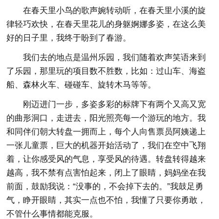
在春天里小鸟的歌声婉转动听，在春天里小溪的旋
律轻巧欢快，在春天里花儿的身躯婀娜多姿，在这么美
好的日子里，我终于盼到了春游。
我们去的地点是温州乐园，我们随着欢声笑语来到
了乐园，那里玩的项目数不胜数，比如：过山车、海盗
船、森林火车、碰碰车、旋转木马等等。
刚迈进门一步，多姿多彩的标牌下有两个又高又宽
的曲形洞口，走进去，阳光照亮每一个游玩的地方。我
和同伴们朝大转盘一拥而上，每个人向售票员阿姨递上
一张儿童票，巨大的机器开始活动了，我们在空中飞翔
着，让你感受风的气息，享受风的待遇。转盘转得越来
越高，我不禁有点害怕起来，闭上了眼睛，妈妈坐在我
前面，鼓励我说：“没事的，不会掉下去的。”我鼓足勇
气，睁开眼睛，其实一点也不怕，我懂了只要你勇敢，
不管什么事情都能克服。