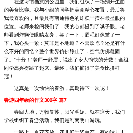
在这诗情画意的公园里，我们组织了一场别开生面
的美食比赛。我与小组的同学把美食
精心布置，最后将
我最喜欢的，且最具有南通特色的炸糕干摆在最显眼的
位置。老师来检阅我们了，我的心都提到了嗓子眼。老
师看到炸糕便眼睛发亮，尝了一下，眉毛好像皱了一
下，我心头一紧：莫非是不地道？不喜欢吃？还是有什
么不好的回忆？整个世界仿佛静止了，空气仿佛凝固
了。“十分！”老师一舒眉，说出了令人愉快的分数！全组
同学高兴得跳了起来。最终，我们摘得了美食比拼桂
冠！
这真是一次愉快的春游，真期待下一次呢！
春游四年级的作文300字 篇7
春回大地，万物复苏，阳光明媚。就在这天，我们
学校组织了春游活动，我们是到南明山游玩。
一路上，百花齐放，花儿们千姿百态，有的话儿正