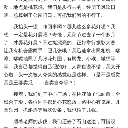
动，地点是桃花坞。我们是步行去的，经历了风吹日
晒，总算到了公园门口，可把我们累的不行了。
我抬头一望，咋回事啊？哪儿这么多花灯呢？我
想：一定是花灯展吧？奇怪，元宵节过去了一个多月
了，才弄花灯展？不过挺漂亮的，正好举行摄影大赛，
让我有机会露两手，照几张哦！我迅速拿出照相机，喀
嚓、喀嚓地照了几张花灯图，有腾龙、小猴、城堡等
等，我自己都觉得自己照的好，人家也说不错，我太开
心啦，头一次被人夸奖的感觉就是这样。（是不是感觉
我是王婆卖瓜——-自卖自夸呀？）
接着，我们到了中心广场，在桃花仙子似面前，全
班合了影，各位同学都是心花怒放，路中心有鬼屋、儿
童乐园、抓蝌蚪等游戏设备，我也拍了几张。
顺着老师的步伐，我们还去了石山这边，可惜没