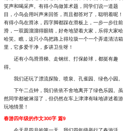
笑声和喝采声。有得小鸟做算术题，同学们说一道题
目，小鸟会用叫声来回答，而且都答对了，聪明着呢！
有得小鸟在滑冰，四字脚都踩在滑板上，一步一步往前
滑，一双圆溜溜得眼睛，好奇地望着大家，乐得大家哈
哈笑。瞧，这只小鸟把路上得垃圾一个一个弄道清洁箱
里，它多爱干净，多讲卫生呀！
还有小鸟滑滑梯、走钢丝、打保龄球，都挺有趣
得。
我们还玩了漂流探险、喷泉、孔雀园、绿色小园。
下午二点钟，我们依依不舍地离开了绿色乐园。虽
然同学都被淋湿了，但仍然在车上津津有味地讲述着游
玩地情景！
春游四年级的作文300字 篇9
今天是四月的第一天，我们四年级举行了春游活