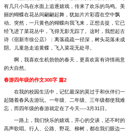
有几只小鸟在水面上追逐嬉戏，传来了欢乐的鸟鸣。美
丽的蝴蝶在花丛间翩翩起舞，犹如片片彩霞在空中飘
动。突然，一只黄色的蝴蝶向我飞来，正想去捉，它已
经飞进了菜花丛中，飞得无影无踪了。这时，我想起古
诗《宿新市徐公店》：离落疏疏一径深，树头花落未成
阴。儿童急走追黄蝶，飞入菜花无处寻。
啊，我喜欢生机勃勃的春天，更喜欢富有诗情画意
的大自然。
春游四年级的作文300字 篇2
在我的校园生活中，记忆最深的莫过于和伙伴们一
起随着春风去游玩。一年级、二年级、三年级都使我难
忘，而四年级的春游就定在了今天----3月31日。
一路上，我们快乐的嬉戏，开心的交谈，还不时的
高声歌唱。行人、公路、野花、柳树，都在我们眼边一