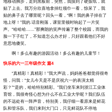
地移动脚步，走到黑板前，突然，我摸到了硬扳纸，就
贴了上去。我万分欣喜地拿掉红领巾一看，惊呆了，我
贴的鼻子去了哪里呢？回头一看，“啊！我的鼻子掉在了
地上呀！”我的.话音刚落，课室里顿时响起了一片笑
声。“哈哈哈……”那爽朗的笑声传遍了整个校园，而我的
脸一下子红了，不知道怎么办才好，只好跟着他们不好
意思地傻笑。
啊！多么有趣的游园活动！多么有趣的儿童节！
快乐的六一三年级作文 篇4
“真精彩！真精彩！”我大声说，妈妈爸爸都觉得很奇
怪，问我：“女儿今天是不是庆祝六一的表演太精
彩？”“是的，哈哈特别精彩。”我们坐车来到浙江工业体
育馆，我很奇怪心想为什么不在工业大学呢？我们队伍
的不远处有一阵声音，特别美，我仔细一看原来是鲜花
队和管乐队，我们来到大门口，只见鲜花队不停地